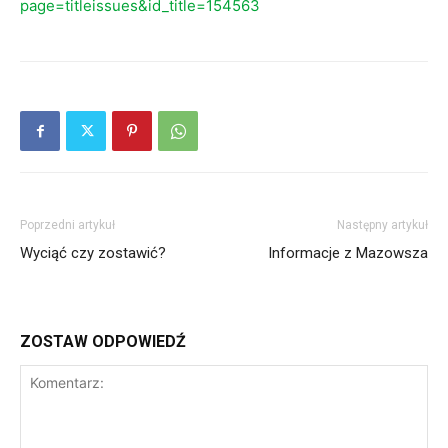
page=titleissues&id_title=154563
Poprzedni artykuł
Następny artykuł
Wyciąć czy zostawić?
Informacje z Mazowsza
ZOSTAW ODPOWIEDŹ