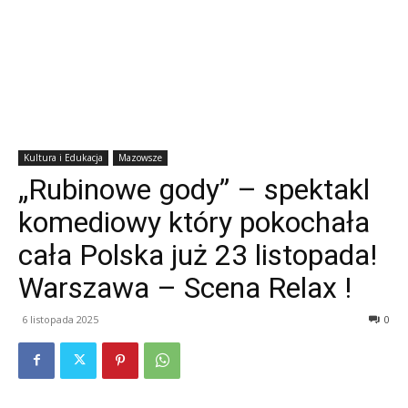
Kultura i Edukacja
Mazowsze
„Rubinowe gody” – spektakl
komediowy który pokochała
cała Polska już 23 listopada!
Warszawa – Scena Relax !
6 listopada 2025
0