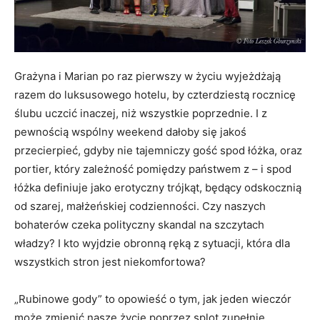
Grażyna i Marian po raz pierwszy w życiu wyjeżdżają
razem do luksusowego hotelu, by czterdziestą rocznicę
ślubu uczcić inaczej, niż wszystkie poprzednie. I z
pewnością wspólny weekend dałoby się jakoś
przecierpieć, gdyby nie tajemniczy gość spod łóżka, oraz
portier, który zależność pomiędzy państwem z – i spod
łóżka definiuje jako erotyczny trójkąt, będący odskocznią
od szarej, małżeńskiej codzienności. Czy naszych
bohaterów czeka polityczny skandal na szczytach
władzy? I kto wyjdzie obronną ręką z sytuacji, która dla
wszystkich stron jest niekomfortowa?
„Rubinowe gody” to opowieść o tym, jak jeden wieczór
może zmienić nasze życie poprzez splot zupełnie