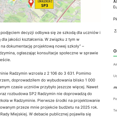
Al
Eu
Pi
Za
z podjęciem decyzji odbywa się ze szkodą dla uczniów i
 dla jakości kształcenia. W związku z tym w
 na dokumentację projektową nowej szkoły” –
O
zymina, ogłaszając konsultacje społeczne w sprawie
eście.
A
gminie Radzymin wzrosła z 2 106 do 3 631. Pomimo
Uc
strzem, doprowadziłem do wybudowania blisko 1 000
amym czasie uczniów przybyło jeszcze więcej. Nawet
m
oraz rozbudowa SP2 Radzymin nie doprowadzą do
Pi
zkoła w Radzyminie. Pierwsze środki na projektowanie
gotowanym przeze mnie projekcie budżetu na 2025 rok.
Te
 Rady Miejskiej. W debacie publicznej pojawiła się