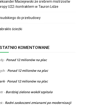
eksander Maciejewski ze srebrem mistrzostw
ropy U22 i kontraktem w Tauron Lidze
łsudskiego do przebudowy
brakło ścieżki
STATNIO KOMENTOWANE
Ponad 12 milionów na plac
ndy
-
Ponad 12 milionów na plac
ych
-
ark
Ponad 12 milionów na plac
-
Bardziej zielono wokół szpitala
otr
-
Radni zaskoczeni zmianami po modernizacji
st
-