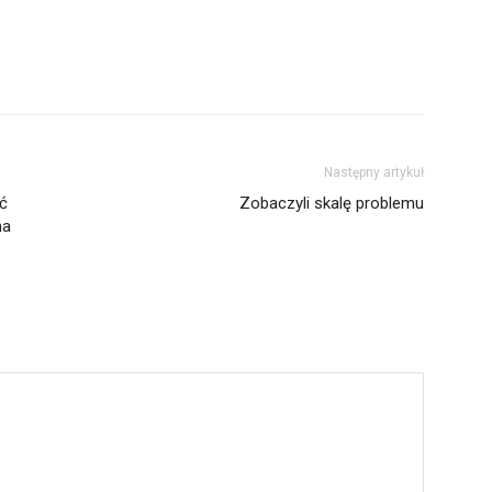
Następny artykuł
ć
Zobaczyli skalę problemu
na