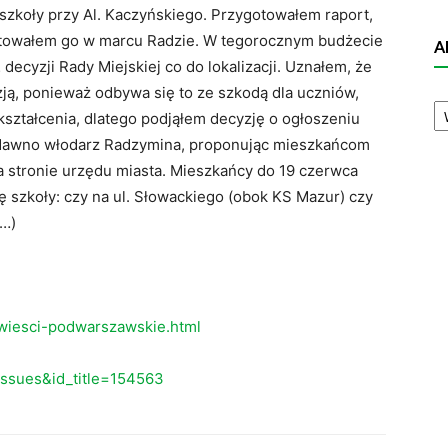
szkoły przy Al. Kaczyńskiego. Przygotowałem raport,
entowałem go w marcu Radzie. W tegorocznym budżecie
A
decyzji Rady Miejskiej co do lokalizacji. Uznałem, że
ją, ponieważ odbywa się to ze szkodą dla uczniów,
A
N
kształcenia, dlatego podjąłem decyzję o ogłoszeniu
iedawno włodarz Radzymina, proponując mieszkańcom
a stronie urzędu miasta. Mieszkańcy do 19 czerwca
ę szkoły: czy na ul. Słowackiego (obok KS Mazur) czy
(…)
wiesci-podwarszawskie.html
eissues&id_title=154563