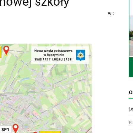
nowej szkoły
0
O
Lo
P