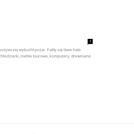
1
pożywczej wybuchł pożar. Paliły się dwie hale
hłodziarki, meble biurowe, komputery, drewniane