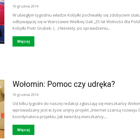
10 grudnia 2014
W ubiegłym tygodniu władze Kobyłki pochwaliły się zdobyciem sta
odbywającej się w Warszawie Wielkiej Gali „25 lat Wolności dla Pols
Kobyłki Piotr Grubek. (…) Niestety, po sprawdzeniu...
Więcej
Wołomin: Pomoc czy udręka?
10 grudnia 2014
Od kilku tygodni do naszej redakcji zgłaszają się mieszkańcy Woło
wprowadzany jest w życie unijny projekt „Internet szansą rozwoju
koordynatora projektu. Jak twierdzą mieszkańcy,...
Więcej