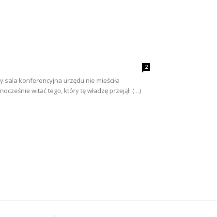
2
 sala konferencyjna urzędu nie mieściła
ocześnie witać tego, który tę władzę przejął. (…)