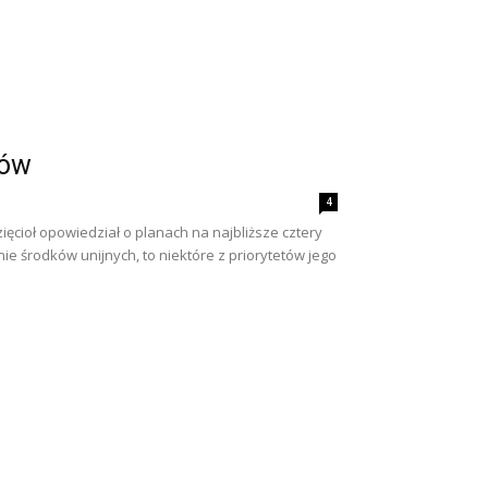
ców
4
ęcioł opowiedział o planach na najbliższe cztery
 środków unijnych, to niektóre z priorytetów jego