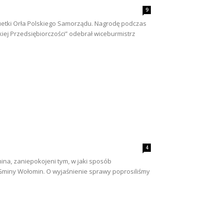
9
tuetki Orła Polskiego Samorządu. Nagrodę podczas
kiej Przedsiębiorczości” odebrał wiceburmistrz
4
mina, zaniepokojeni tym, w jaki sposób
 Gminy Wołomin. O wyjaśnienie sprawy poprosiliśmy