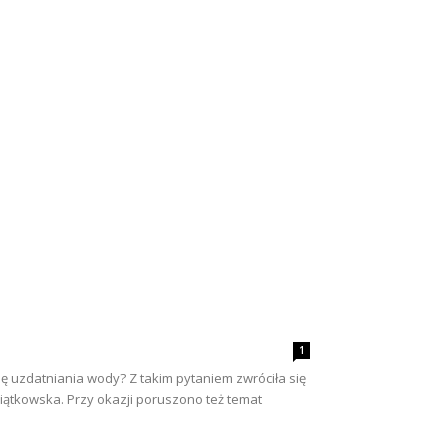
1
ję uzdatniania wody? Z takim pytaniem zwróciła się
iątkowska. Przy okazji poruszono też temat