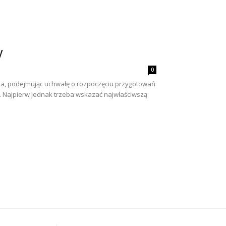
y
0
za, podejmując uchwałę o rozpoczęciu przygotowań
ry. Najpierw jednak trzeba wskazać najwłaściwszą