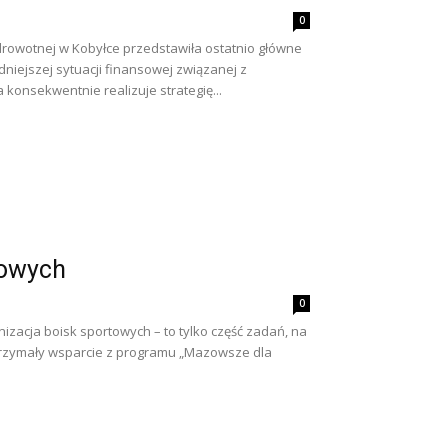
0
rowotnej w Kobyłce przedstawiła ostatnio główne
dniejszej sytuacji finansowej związanej z
konsekwentnie realizuje strategię...
towych
0
zacja boisk sportowych – to tylko część zadań, na
trzymały wsparcie z programu „Mazowsze dla