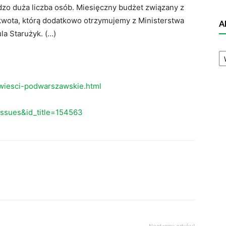
rdzo duża liczba osób. Miesięczny budżet związany z
wota, którą dodatkowo otrzymujemy z Ministerstwa
A
a Starużyk. (…)
A
N
wiesci-podwarszawskie.html
eissues&id_title=154563