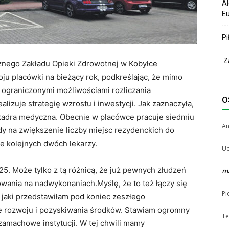
Al
Eu
Pi
Za
znego Zakładu Opieki Zdrowotnej w Kobyłce
oju placówki na bieżący rok, podkreślając, że mimo
z ograniczonymi możliwościami rozliczania
O
izuje strategię wzrostu i inwestycji. Jak zaznaczyła,
kadra medyczna. Obecnie w placówce pracuje siedmiu
A
dy na zwiększenie liczby miejsc rezydenckich do
ie kolejnych dwóch lekarzy.
Uc
5. Może tylko z tą różnicą, że już pewnych złudzeń
m
owania na nadwykonaniach.Myślę, że to też łączy się
Pi
jaki przedstawiłam pod koniec zeszłego
ie rozwoju i pozyskiwania środków. Stawiam ogromny
Te
o zamachowe instytucji. W tej chwili mamy