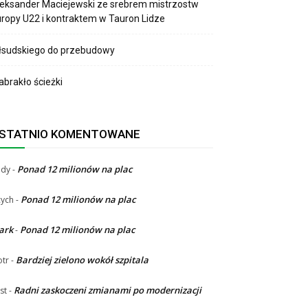
eksander Maciejewski ze srebrem mistrzostw
ropy U22 i kontraktem w Tauron Lidze
łsudskiego do przebudowy
brakło ścieżki
STATNIO KOMENTOWANE
Ponad 12 milionów na plac
ndy
-
Ponad 12 milionów na plac
ych
-
ark
Ponad 12 milionów na plac
-
Bardziej zielono wokół szpitala
otr
-
Radni zaskoczeni zmianami po modernizacji
st
-