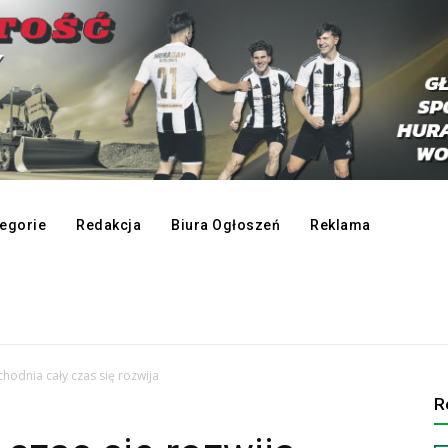
egorie
Redakcja
Biura Ogłoszeń
Reklama
chodnia cały czas się rozwija
R