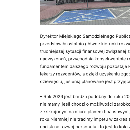
Dyrektor Miejskiego Samodzielnego Public
przedstawiła ostatnio główne kierunki rozw
trudniejszej sytuacji finansowej związanej 
nadwykonań, przychodnia konsekwentnie real
fundamentem dalszego rozwoju pozostaje 
lekarzy rezydentów, a dzięki uzyskaniu zgo
dziewięciu, jesienią planowane jest przyjęc
– Rok 2026 jest bardzo podobny do roku 202
nie mamy, jeśli chodzi o możliwości zarobk
ze skrojonym na miarę planem finansowym, 
roku.Niemniej nie tracimy impetu w zakres
nacisk na rozwój personelu i to jest to koł