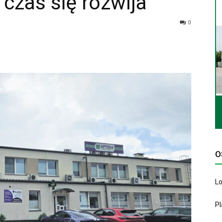
 czas się rozwija
0
O
Lo
P