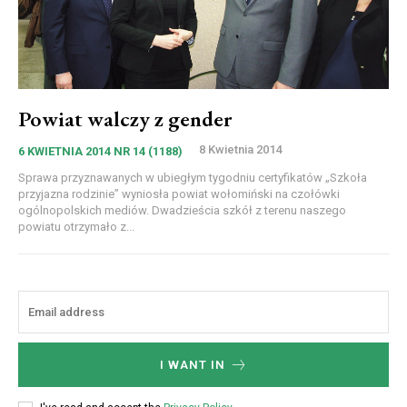
Powiat walczy z gender
8 Kwietnia 2014
6 KWIETNIA 2014 NR 14 (1188)
Sprawa przyznawanych w ubiegłym tygodniu certyfikatów „Szkoła
przyjazna rodzinie” wyniosła powiat wołomiński na czołówki
ogólnopolskich mediów. Dwadzieścia szkół z terenu naszego
powiatu otrzymało z...
I WANT IN