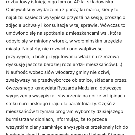
rozbudowy istniejącego tam od 40 lat składowiska.
Opisywaliśmy wydarzenia z początku marca, kiedy to
najbliżsi sąsiedzi wysypiska przyszli na sesję, prosząc o
zdjęcie uchwały i konsultacje w tej sprawie. Wówczas to
umówiono się na spotkanie z mieszkańcami wsi, które
odbyło się w miniony wtorek, w wołomińskim urzędzie
miasta. Niestety, nie rozwiało ono wątpliwości
przybyłych, a brak przygotowania władz na rzeczową
dyskusję jeszcze bardziej rozsierdził mieszkańców.(…)
Nieufność wobec słów włodarzy gminy nie dziwi,
zważywszy na przedwyborcze obietnice, składane przez
ówczesnego kandydata Ryszarda Madziara, dotyczące
wygaszenia wysypiska i stworzenia na górze w Lipinach
stoku narciarskiego i raju dla paralotniarzy. Część z
mieszkańców trzymała program wyborczy dzisiejszego
burmistrza w dłoniach, informując, że to przede
wszystkim plany zamknięcia wysypiska przekonały ich do
kupienia ziemi i wybudowania domu w Lipinach Starych.