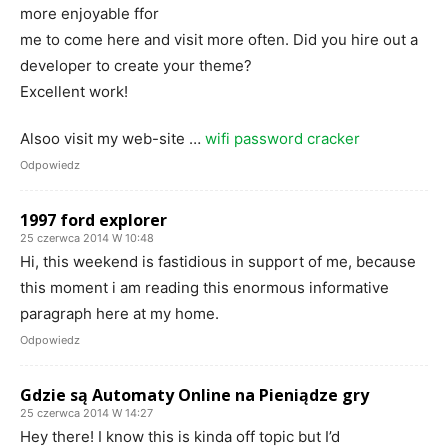
more enjoyable ffor
me to come here and visit more often. Did you hire out a
developer to create your theme?
Excellent work!
Alsoo visit my web-site …
wifi password cracker
Odpowiedz
1997 ford explorer
25 czerwca 2014 W 10:48
Hi, this weekend is fastidious in support of me, because
this moment i am reading this enormous informative
paragraph here at my home.
Odpowiedz
Gdzie są Automaty Online na Pieniądze gry
25 czerwca 2014 W 14:27
Hey there! I know this is kinda off topic but I’d