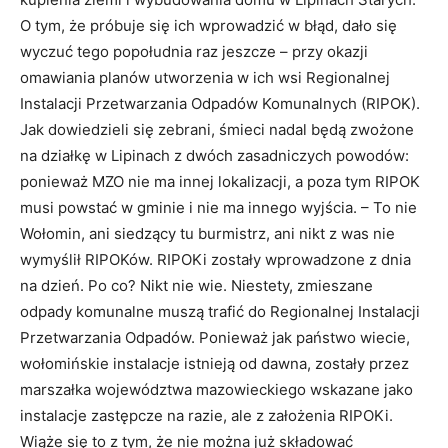
O tym, że próbuje się ich wprowadzić w błąd, dało się
wyczuć tego popołudnia raz jeszcze – przy okazji
omawiania planów utworzenia w ich wsi Regionalnej
Instalacji Przetwarzania Odpadów Komunalnych (RIPOK).
Jak dowiedzieli się zebrani, śmieci nadal będą zwożone
na działkę w Lipinach z dwóch zasadniczych powodów:
ponieważ MZO nie ma innej lokalizacji, a poza tym RIPOK
musi powstać w gminie i nie ma innego wyjścia. – To nie
Wołomin, ani siedzący tu burmistrz, ani nikt z was nie
wymyślił RIPOKów. RIPOKi zostały wprowadzone z dnia
na dzień. Po co? Nikt nie wie. Niestety, zmieszane
odpady komunalne muszą trafić do Regionalnej Instalacji
Przetwarzania Odpadów. Ponieważ jak państwo wiecie,
wołomińskie instalacje istnieją od dawna, zostały przez
marszałka województwa mazowieckiego wskazane jako
instalacje zastępcze na razie, ale z założenia RIPOKi.
Wiąże się to z tym, że nie można już składować