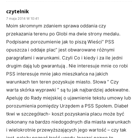
czytelnik
7 maja 2014 W 10:41
Moim skromnym zdaniem sprawa oddania czy
przekazania terenu po Globi ma dwie strony medalu.
Podpisane porozumienie jak to piszą Wieści” PSS
opuszcza i oddaje plac” jest obwarowane różnymi
paragrafami i warunkami. Czyli Co i kiedy i za ile jedni
drugim dają lub gwarantują . Nie interesuje mnie co robi
PSS interesuje mnie jako mieszkańca na jakich
warunkach ten teren pozyskuje miasto. Słowa ” Czy
warta skórka wyprawki ” są tu jak najbardziej adekwatne.
Apeluję do Rady miejskiej o ujawnienie tekstu umowy lub
porozumienia pomiędzy Urzędem a PSS Społem. Diabeł
tkwi w szczegółach- koszt pozyskania placu może być
dokonany na bardzo niedogodnych dla miasta warunkach
i wielokrotnie przewyższających jego wartość – czy tak
jest, należy poznać treść ugody. Inaczej nazwę to