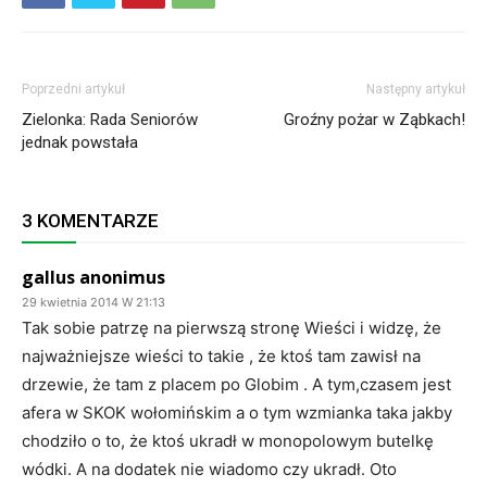
Poprzedni artykuł
Następny artykuł
Zielonka: Rada Seniorów
Groźny pożar w Ząbkach!
jednak powstała
3 KOMENTARZE
gallus anonimus
29 kwietnia 2014 W 21:13
Tak sobie patrzę na pierwszą stronę Wieści i widzę, że
najważniejsze wieści to takie , że ktoś tam zawisł na
drzewie, że tam z placem po Globim . A tym,czasem jest
afera w SKOK wołomińskim a o tym wzmianka taka jakby
chodziło o to, że ktoś ukradł w monopolowym butelkę
wódki. A na dodatek nie wiadomo czy ukradł. Oto