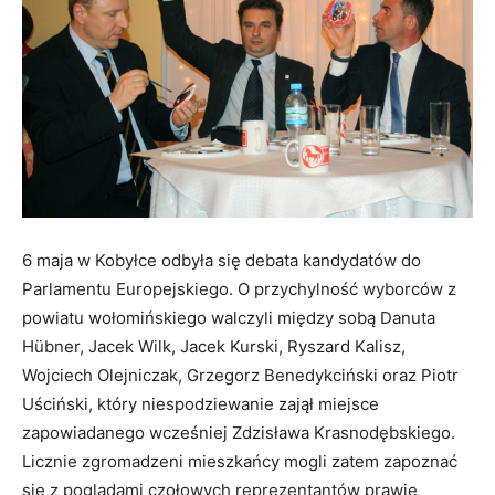
6 maja w Kobyłce odbyła się debata kandydatów do
Parlamentu Europejskiego. O przychylność wyborców z
powiatu wołomińskiego walczyli między sobą Danuta
Hübner, Jacek Wilk, Jacek Kurski, Ryszard Kalisz,
Wojciech Olejniczak, Grzegorz Benedykciński oraz Piotr
Uściński, który niespodziewanie zajął miejsce
zapowiadanego wcześniej Zdzisława Krasnodębskiego.
Licznie zgromadzeni mieszkańcy mogli zatem zapoznać
się z poglądami czołowych reprezentantów prawie