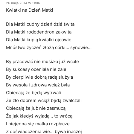
26 maja 2014 W 11:06
Kwiatki na Dzień Matki
Dla Matki cudny dzień dziś świta
Dla Matki rododendron zakwita
Dla Matki kupią kwiatki ojcowie
Mnóstwo życzeń złożą córki… synowie…
By pracować nie musiała już wcale
By sukcesy oceniała nie żale
By cierpliwie dobrą radą służyła
By wesoła i zdrowa wciąż była
Obiecają że będą wytrwali
Że zło dobrem wciąż będą zwalczali
Obiecają że już nie zasmucą
Że jak kiedyś wyjadą… to wrócą
I niejedna się matka rozpłacze
Z doświadczenia wie… bywa inaczej