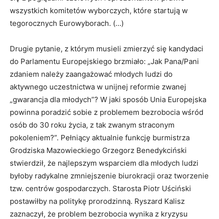
wszystkich komitetów wyborczych, które startują w
tegorocznych Eurowyborach. (…)
Drugie pytanie, z którym musieli zmierzyć się kandydaci
do Parlamentu Europejskiego brzmiało: „Jak Pana/Pani
zdaniem należy zaangażować młodych ludzi do
aktywnego uczestnictwa w unijnej reformie zwanej
„gwarancja dla młodych”? W jaki sposób Unia Europejska
powinna poradzić sobie z problemem bezrobocia wśród
osób do 30 roku życia, z tak zwanym straconym
pokoleniem?”. Pełniący aktualnie funkcję burmistrza
Grodziska Mazowieckiego Grzegorz Benedykciński
stwierdził, że najlepszym wsparciem dla młodych ludzi
byłoby radykalne zmniejszenie biurokracji oraz tworzenie
tzw. centrów gospodarczych. Starosta Piotr Uściński
postawiłby na politykę prorodzinną. Ryszard Kalisz
zaznaczył, że problem bezrobocia wynika z kryzysu