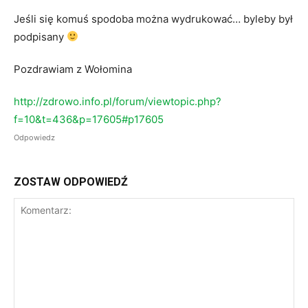
Jeśli się komuś spodoba można wydrukować… byleby był
podpisany
Pozdrawiam z Wołomina
http://zdrowo.info.pl/forum/viewtopic.php?
f=10&t=436&p=17605#p17605
Odpowiedz
ZOSTAW ODPOWIEDŹ