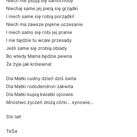
Niech nie psują się samochody
Niechaj same jej pielą się grządki
I niech same się robią porządki!
Niech ma zawsze piękne uczesanie
I niech samo się robi jej pranie
I nie będzie tu wcale przesady
Jeśli same się zrobią obiady
Bo wtedy Mama będzie pewna
Że żyje jak królewna!
Dla Matki cudny dzień dziś świta
Dla Matki rododendron zakwita
Dla Matki kupią kwiatki ojcowie
Mnóstwo życzeń złożą córki… synowie…
Sto lat!
TeSa