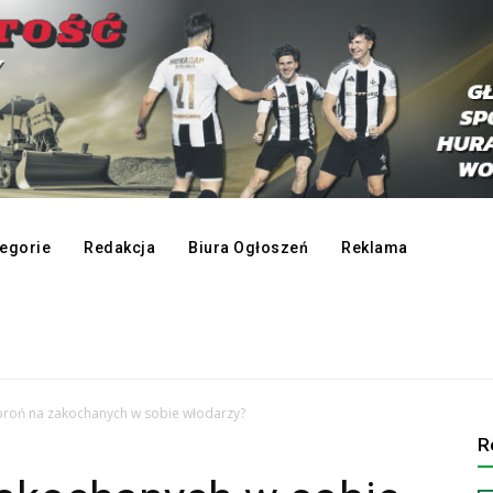
egorie
Redakcja
Biura Ogłoszeń
Reklama
roń na zakochanych w sobie włodarzy?
R