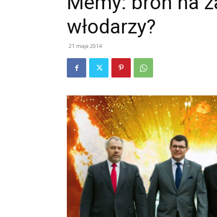
Memy: broń na z
włodarzy?
21 maja 2014