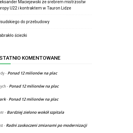
eksander Maciejewski ze srebrem mistrzostw
ropy U22 i kontraktem w Tauron Lidze
łsudskiego do przebudowy
brakło ścieżki
STATNIO KOMENTOWANE
Ponad 12 milionów na plac
ndy
-
Ponad 12 milionów na plac
ych
-
ark
Ponad 12 milionów na plac
-
Bardziej zielono wokół szpitala
otr
-
Radni zaskoczeni zmianami po modernizacji
st
-