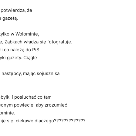
 potwierdza, że
 gazetą.
tylko w Wołominie,
e, Ząbkach władza się fotografuje.
i co należą do PiS.
yki gazety. Ciągle
ą następcy, mając sojusznika
byłki i posłuchać co tam
 jednym powiecie, aby zrozumieć
ominie.
uje się, ciekawe dlaczego?????????????