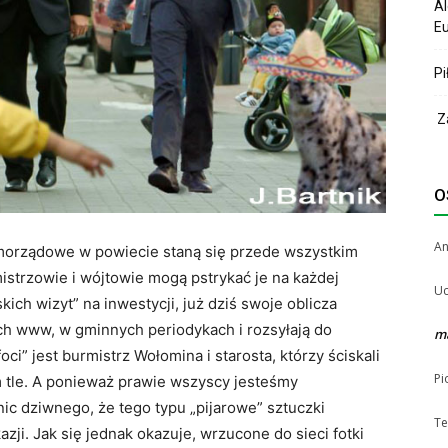
Al
Eu
Pi
Za
O
A
amorządowe w powiecie staną się przede wszystkim
mistrzowie i wójtowie mogą pstrykać je na każdej
Uc
ich wizyt” na inwestycji, już dziś swoje oblicza
h www, w gminnych periodykach i rozsyłają do
m
oci” jest burmistrz Wołomina i starosta, którzy ściskali
Pi
 tle. A ponieważ prawie wszyscy jesteśmy
ic dziwnego, że tego typu „pijarowe” sztuczki
Te
ji. Jak się jednak okazuje, wrzucone do sieci fotki