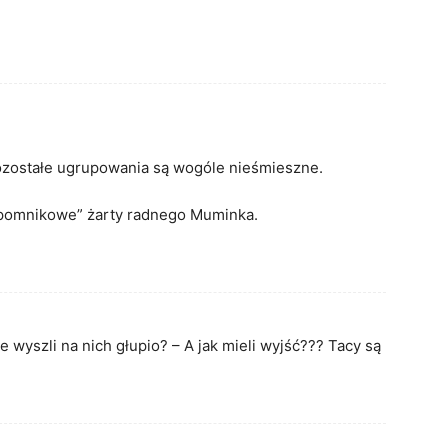
 Pozostałe ugrupowania są wogóle nieśmieszne.
 „pomnikowe” żarty radnego Muminka.
że wyszli na nich głupio? – A jak mieli wyjść??? Tacy są