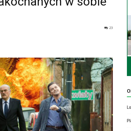
akochanych w sobie
23
O
Lo
P