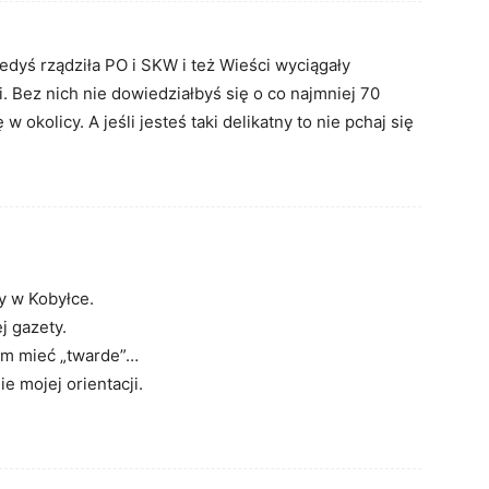
edyś rządziła PO i SKW i też Wieści wyciągały
i. Bez nich nie dowiedziałbyś się o co najmniej 70
w okolicy. A jeśli jesteś taki delikatny to nie pchaj się
y w Kobyłce.
j gazety.
am mieć „twarde”…
e mojej orientacji.