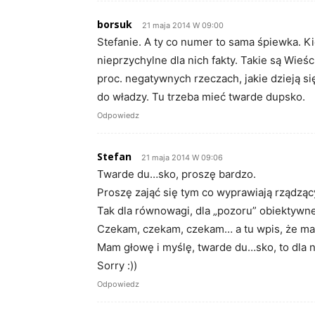
borsuk
21 maja 2014 W 09:00
Stefanie. A ty co numer to sama śpiewka. Ki
nieprzychylne dla nich fakty. Takie są Wieśc
proc. negatywnych rzeczach, jakie dzieją się 
do władzy. Tu trzeba mieć twarde dupsko.
Odpowiedz
Stefan
21 maja 2014 W 09:06
Twarde du…sko, proszę bardzo.
Proszę zająć się tym co wyprawiają rządząc
Tak dla równowagi, dla „pozoru” obiektywne
Czekam, czekam, czekam… a tu wpis, że m
Mam głowę i myślę, twarde du…sko, to dla ni
Sorry :))
Odpowiedz