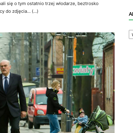
ali się o tym ostatnio trzej włodarze, beztrosko
cy do zdjęcia… (…)
A
A
N