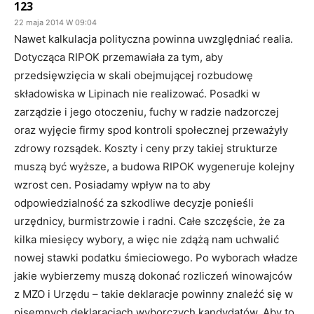
123
22 maja 2014 W 09:04
Nawet kalkulacja polityczna powinna uwzględniać realia.
Dotycząca RIPOK przemawiała za tym, aby
przedsięwzięcia w skali obejmującej rozbudowę
składowiska w Lipinach nie realizować. Posadki w
zarządzie i jego otoczeniu, fuchy w radzie nadzorczej
oraz wyjęcie firmy spod kontroli społecznej przeważyły
zdrowy rozsądek. Koszty i ceny przy takiej strukturze
muszą być wyższe, a budowa RIPOK wygeneruje kolejny
wzrost cen. Posiadamy wpływ na to aby
odpowiedzialność za szkodliwe decyzje ponieśli
urzędnicy, burmistrzowie i radni. Całe szczęście, że za
kilka miesięcy wybory, a więc nie zdążą nam uchwalić
nowej stawki podatku śmieciowego. Po wyborach władze
jakie wybierzemy muszą dokonać rozliczeń winowajców
z MZO i Urzędu – takie deklaracje powinny znaleźć się w
pisemnych deklaracjach wyborczych kandydatów. Aby to