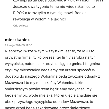
czy naprawde beda budować RIPOK w Wołominie???
Jeszcze dwa tygonie temu nie wiedziałam co to
RIPOK a teraz tylko o tym się mówi. Bedzie
rewolucja w Wołominie jak nic!
Odpowiedz
mieszkaniec
21 maja 2014 W 11:06
Njaobrzydliwsze w tym wszystkim jest to, że MZO to
prywatna firma i tylko prezesi tej firmy zarobią na tym
wysypisku, natomiast kredyt zaciągnie gmina i to gmina
czyli my mieszkańcy będziemy ten kredyt spłacać! W
dodatku do naszego Wołomina będą zwożone odpady z
Mazowsza i to my mieszkańcy Wołomina takim
śmierdzącym powietrzem będziemy oddychać, my
będziemy pić wodę miejską, której ujęcie znajduje się
obok przyszłego wysypiska odpadów Mazowsza, to
nasze drogi będą zakorkowane przez śmierdzące