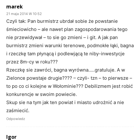
marek
21 maja 2014 W 10:52
Czyli tak: Pan burmistrz ubrdał sobie że powstanie
śmieciowicho – ale nawet plan zagospodarowania tego
nie przewidywał – to sie go zmieni – i git. A jak pan
burmistrz zmieni warunki terenowe, podmokłe łąki, bagna
i rzeczkę tam płynącą i podlewjącą te niby-inwestycje
przez 8m-cy w roku???
Rzeczkę sie zawróci, bagna wyrówna…..gratuluje. A w
Zielonce powstaje drugie???? – czyli- tzn – to pierwsze –
to po co ci kolejne w Wołominie??? Debilizmem jest robić
konkurencje w swoim powiecie.
Skup sie na tym jak ten powiat i miasto udrożnić a nie
zaśmiecić.
Odpowiedz
Igor