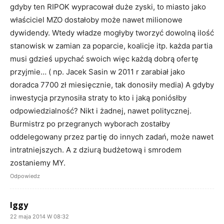
gdyby ten RIPOK wypracował duże zyski, to miasto jako
właściciel MZO dostałoby może nawet milionowe
dywidendy. Wtedy władze mogłyby tworzyć dowolną ilość
stanowisk w zamian za poparcie, koalicje itp. każda partia
musi gdzieś upychać swoich więc każdą dobrą ofertę
przyjmie… ( np. Jacek Sasin w 2011 r zarabiał jako
doradca 7700 zł miesięcznie, tak donosiły media) A gdyby
inwestycja przynosiła straty to kto i jaką poniósłby
odpowiedzialność? Nikt i żadnej, nawet politycznej.
Burmistrz po przegranych wyborach zostałby
oddelegowany przez partię do innych zadań, może nawet
intratniejszych. A z dziurą budżetową i smrodem
zostaniemy MY.
Odpowiedz
Iggy
22 maja 2014 W 08:32