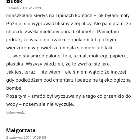
ziutek
31 maja 2014 W 22:26
mieszkałem kiedyś na Lipinach kontach – jak byłem mały.
Później sie wyprowadziliśmy z tej ulicy. Ale pamiętam, że
choć do zwałki mieliśmy ponad kilometr . Pamiętam
jednak, że wcale nie rzadko – rankiem lub późnym
wieczorem w powietrzu unosiła się mgła lub taki
…..swoisty smród palonej folii, szmat, mokrego papieru,
plastiku. Wszysy wiedzieli, że to zwałka się jara.
Jak jest teraz – nie wiem – ale śmiem wątpić że inaczej –
gdy podjeżdżam pod cmentarz i patrze na tą ekologiczną
bombe.
Poza tym – smród był wyczuwalny a tego co przenikło do
wody – nosem sie nie wyczuje.
Odpowiedz
Małgorzata
2 czerwca 2014 W 09:53