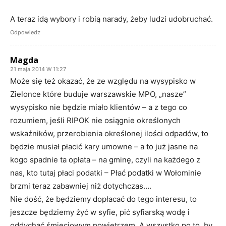
A teraz idą wybory i robią narady, żeby ludzi udobruchać.
Odpowiedz
Magda
21 maja 2014 W 11:27
Może się też okazać, że ze względu na wysypisko w
Zielonce które buduje warszawskie MPO, „nasze”
wysypisko nie będzie miało klientów – a z tego co
rozumiem, jeśli RIPOK nie osiągnie określonych
wskaźników, przerobienia określonej ilości odpadów, to
będzie musiał płacić kary umowne – a to już jasne na
kogo spadnie ta opłata – na gminę, czyli na każdego z
nas, kto tutaj płaci podatki – Płać podatki w Wołominie
brzmi teraz zabawniej niż dotychczas….
Nie dość, że będziemy dopłacać do tego interesu, to
jeszcze będziemy żyć w syfie, pić syfiarską wodę i
oddychać śmieciowym powietrzem. A wszystko po to, by