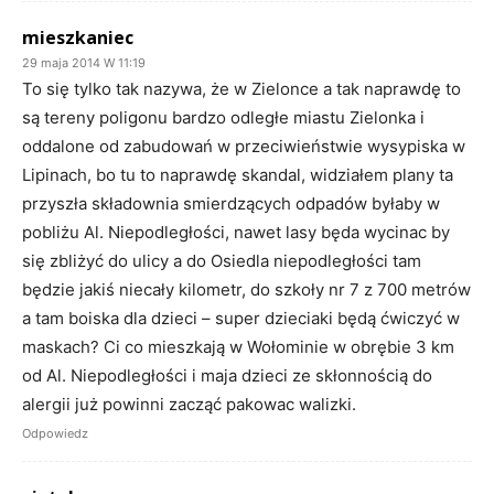
mieszkaniec
29 maja 2014 W 11:19
To się tylko tak nazywa, że w Zielonce a tak naprawdę to
są tereny poligonu bardzo odległe miastu Zielonka i
oddalone od zabudowań w przeciwieństwie wysypiska w
Lipinach, bo tu to naprawdę skandal, widziałem plany ta
przyszła składownia smierdzących odpadów byłaby w
pobliżu Al. Niepodległości, nawet lasy będa wycinac by
się zbliżyć do ulicy a do Osiedla niepodległości tam
będzie jakiś niecały kilometr, do szkoły nr 7 z 700 metrów
a tam boiska dla dzieci – super dzieciaki będą ćwiczyć w
maskach? Ci co mieszkają w Wołominie w obrębie 3 km
od Al. Niepodległości i maja dzieci ze skłonnością do
alergii już powinni zacząć pakowac walizki.
Odpowiedz