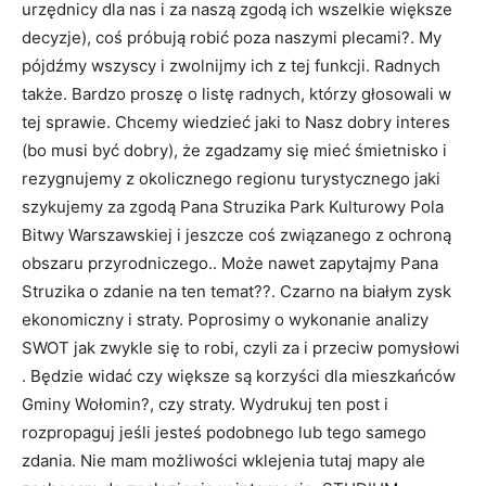
urzędnicy dla nas i za naszą zgodą ich wszelkie większe
decyzje), coś próbują robić poza naszymi plecami?. My
pójdźmy wszyscy i zwolnijmy ich z tej funkcji. Radnych
także. Bardzo proszę o listę radnych, którzy głosowali w
tej sprawie. Chcemy wiedzieć jaki to Nasz dobry interes
(bo musi być dobry), że zgadzamy się mieć śmietnisko i
rezygnujemy z okolicznego regionu turystycznego jaki
szykujemy za zgodą Pana Struzika Park Kulturowy Pola
Bitwy Warszawskiej i jeszcze coś związanego z ochroną
obszaru przyrodniczego.. Może nawet zapytajmy Pana
Struzika o zdanie na ten temat??. Czarno na białym zysk
ekonomiczny i straty. Poprosimy o wykonanie analizy
SWOT jak zwykle się to robi, czyli za i przeciw pomysłowi
. Będzie widać czy większe są korzyści dla mieszkańców
Gminy Wołomin?, czy straty. Wydrukuj ten post i
rozpropaguj jeśli jesteś podobnego lub tego samego
zdania. Nie mam możliwości wklejenia tutaj mapy ale