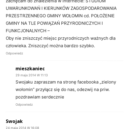
zachęcam do znalezienia w internecie: STUDIUM
UWARUNKOWAŃ I KIERUNKÓW ZAGOSPODAROWANIA
PRZESTRZENNEGO GMINY WOŁOMIN cd. POŁOŻENIE
GMINY NA TLE POWIĄZAŃ PRZYRODNICZYCH I
FUNKCJONALNYCH –
Oby nie zniszczyć miejsc przyrodniczych ważnych dla
człowieka. Zniszczyć można bardzo szybko.
Odpowiedz
mieszkaniec
29 maja 2014 W 11:13
Swojaku zapraszam na stronę facebooka „zielony
wołomin” przyłącz się do nas, odezwij na priw.
pozdrawiam serdecznie
Odpowiedz
Swojak
24 maja 2014 W 16:08