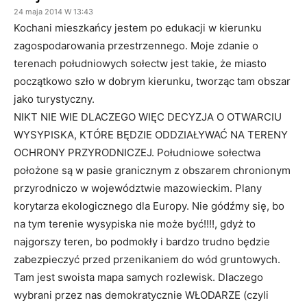
24 maja 2014 W 13:43
Kochani mieszkańcy jestem po edukacji w kierunku
zagospodarowania przestrzennego. Moje zdanie o
terenach południowych sołectw jest takie, że miasto
początkowo szło w dobrym kierunku, tworząc tam obszar
jako turystyczny.
NIKT NIE WIE DLACZEGO WIĘC DECYZJA O OTWARCIU
WYSYPISKA, KTÓRE BĘDZIE ODDZIAŁYWAĆ NA TERENY
OCHRONY PRZYRODNICZEJ. Południowe sołectwa
położone są w pasie granicznym z obszarem chronionym
przyrodniczo w województwie mazowieckim. Plany
korytarza ekologicznego dla Europy. Nie gódźmy się, bo
na tym terenie wysypiska nie może być!!!!, gdyż to
najgorszy teren, bo podmokły i bardzo trudno będzie
zabezpieczyć przed przenikaniem do wód gruntowych.
Tam jest swoista mapa samych rozlewisk. Dlaczego
wybrani przez nas demokratycznie WŁODARZE (czyli