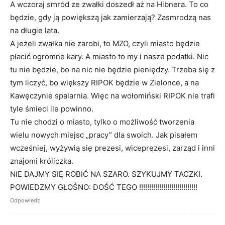
A wczoraj smród ze zwałki doszedł aż na Hibnera. To co
będzie, gdy ją powiększą jak zamierzają? Zasmrodzą nas
na długie lata.
A jeżeli zwałka nie zarobi, to MZO, czyli miasto będzie
płacić ogromne kary. A miasto to my i nasze podatki. Nic
tu nie będzie, bo na nic nie będzie pieniędzy. Trzeba się z
tym liczyć, bo większy RIPOK będzie w Zielonce, a na
Kawęczynie spalarnia. Więc na wołomiński RIPOK nie trafi
tyle śmieci ile powinno.
Tu nie chodzi o miasto, tylko o możliwość tworzenia
wielu nowych miejsc „pracy” dla swoich. Jak pisałem
wcześniej, wyżywią się prezesi, wiceprezesi, zarząd i inni
znajomi króliczka.
NIE DAJMY SIĘ ROBIĆ NA SZARO. SZYKUJMY TACZKI.
POWIEDZMY GŁOŚNO: DOŚĆ TEGO !!!!!!!!!!!!!!!!!!!!!!!!!!!!!
Odpowiedz