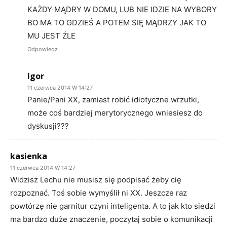
KAŻDY MĄDRY W DOMU, LUB NIE IDZIE NA WYBORY
BO MA TO GDZIEŚ A POTEM SIĘ MĄDRZY JAK TO
MU JEST ŹLE
Odpowiedz
Igor
11 czerwca 2014 W 14:27
Panie/Pani XX, zamiast robić idiotyczne wrzutki,
może coś bardziej merytorycznego wniesiesz do
dyskusji???
kasienka
11 czerwca 2014 W 14:27
Widzisz Lechu nie musisz się podpisać żeby cię
rozpoznać. Toś sobie wymyślił ni XX. Jeszcze raz
powtórzę nie garnitur czyni inteligenta. A to jak kto siedzi
ma bardzo duże znaczenie, poczytaj sobie o komunikacji