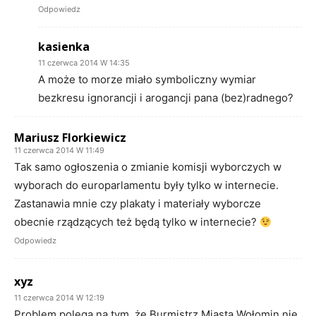
Odpowiedz
kasienka
11 czerwca 2014 W 14:35
A może to morze miało symboliczny wymiar
bezkresu ignorancji i arogancji pana (bez)radnego?
Mariusz Florkiewicz
11 czerwca 2014 W 11:49
Tak samo ogłoszenia o zmianie komisji wyborczych w
wyborach do europarlamentu były tylko w internecie.
Zastanawia mnie czy plakaty i materiały wyborcze
obecnie rządzących też będą tylko w internecie?
Odpowiedz
xyz
11 czerwca 2014 W 12:19
Problem polega na tym, że Burmistrz Miasta Wołomin nie