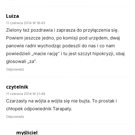
Luiza
11 czerwca 2014 W 18:43
Zielony też pozdrawia i zaprasza do przyłączenia się.
Powiem jeszcze jedno, po komisji pod urzędem, dwaj
panowie radni wychodząc podeszli do nas i co nam
powiedzieli „macie rację” i tu jest szczyt hipokryzji, obaj
głosowali „za”.
Odpowiedz
czytelnik
11 czerwca 2014 W 21:48
Czarzasty na wójta a wójta się nie bujta. To prostak i
chłopek odpowiednik Tarapaty.
Odpowiedz
myśliciel