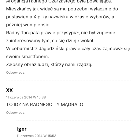
Arogancja radnego Czarzastego była powalająca.
Mieszkańcy jak widać są mu potrzebni wyłącznie do
postawienia X przy nazwisku w czasie wyborów, a
później won plebsie.
Radny Tarapata prawie przysypiał, nie był zupełnie
zainteresowany tym, co się dzieje wokół.
Wiceburmistrz Jagodziński prawie cały czas zajmował się
swoim smartfonem.
Żałosny obraz ludzi, którzy nami rządzą.
Odpowiedz
XX
11 czerwca 2014 W 15:38
TO IDZ NA RADNEGO TY MĄDRALO
Odpowiedz
Igor
11 czerwca 2014 W 15:53