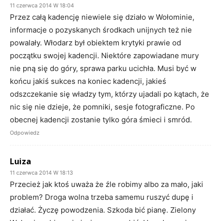
11 czerwca 2014 W 18:04
Przez całą kadencję niewiele się działo w Wołominie,
informacje o pozyskanych środkach unijnych też nie
powalały. Włodarz był obiektem krytyki prawie od
początku swojej kadencji. Niektóre zapowiadane mury
nie pną się do góry, sprawa parku ucichła. Musi być w
końcu jakiś sukces na koniec kadencji, jakieś
odszczekanie się władzy tym, którzy ujadali po kątach, że
nic się nie dzieje, że pomniki, sesje fotograficzne. Po
obecnej kadencji zostanie tylko góra śmieci i smród.
Odpowiedz
Luiza
11 czerwca 2014 W 18:13
Przecież jak ktoś uważa że źle robimy albo za mało, jaki
problem? Droga wolna trzeba samemu ruszyć dupę i
działać. Życzę powodzenia. Szkoda bić pianę. Zielony