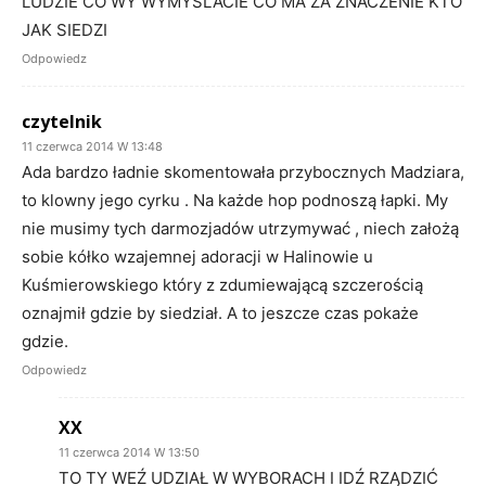
LUDZIE CO WY WYMYŚLACIE CO MA ZA ZNACZENIE KTO
JAK SIEDZI
Odpowiedz
czytelnik
11 czerwca 2014 W 13:48
Ada bardzo ładnie skomentowała przybocznych Madziara,
to klowny jego cyrku . Na każde hop podnoszą łapki. My
nie musimy tych darmozjadów utrzymywać , niech założą
sobie kółko wzajemnej adoracji w Halinowie u
Kuśmierowskiego który z zdumiewającą szczerością
oznajmił gdzie by siedział. A to jeszcze czas pokaże
gdzie.
Odpowiedz
XX
11 czerwca 2014 W 13:50
TO TY WEŹ UDZIAŁ W WYBORACH I IDŹ RZĄDZIĆ