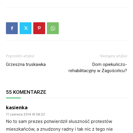
Poprzedni artykuł
Następny artykuł
Grzeszna truskawka
Dom opiekuńczo-
rehabilitacyjny w Zagościńcu?
55 KOMENTARZE
kasienka
11 czerwca 2014 W 08:22
No to sam prezes potwierdził słuszność protestów
mieszkańców, a znudzony radny i tak nic z tego nie