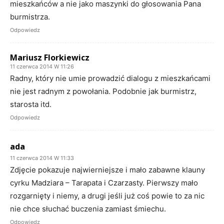
mieszkańców a nie jako maszynki do głosowania Pana
burmistrza.
Odpowiedz
Mariusz Florkiewicz
11 czerwca 2014 W 11:26
Radny, który nie umie prowadzić dialogu z mieszkańcami
nie jest radnym z powołania. Podobnie jak burmistrz,
starosta itd.
Odpowiedz
ada
11 czerwca 2014 W 11:33
Zdjęcie pokazuje najwierniejsze i mało zabawne klauny
cyrku Madziara – Tarapata i Czarzasty. Pierwszy mało
rozgarnięty i niemy, a drugi jeśli już coś powie to za nic
nie chce słuchać buczenia zamiast śmiechu.
Odpowiedz