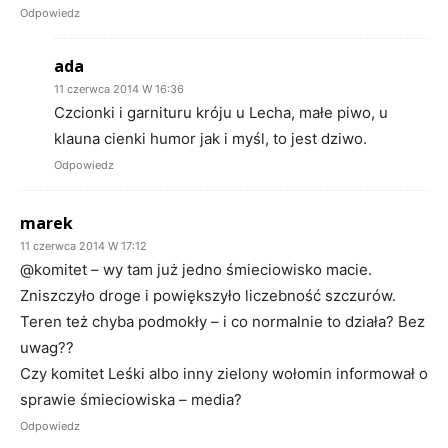
Odpowiedz
ada
11 czerwca 2014 W 16:36
Czcionki i garnituru króju u Lecha, małe piwo, u
klauna cienki humor jak i myśl, to jest dziwo.
Odpowiedz
marek
11 czerwca 2014 W 17:12
@komitet – wy tam już jedno śmieciowisko macie.
Zniszczyło droge i powiększyło liczebność szczurów.
Teren też chyba podmokły – i co normalnie to działa? Bez
uwag??
Czy komitet Leśki albo inny zielony wołomin informował o
sprawie śmieciowiska – media?
Odpowiedz