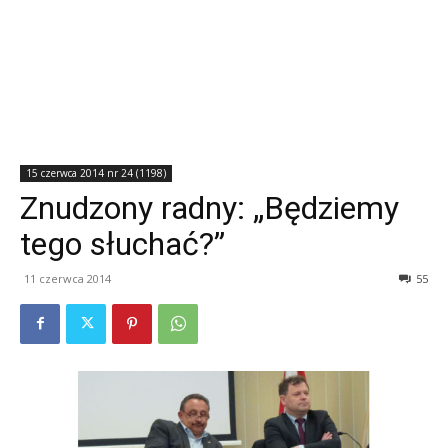
15 czerwca 2014 nr 24 (1198)
Znudzony radny: „Będziemy
tego słuchać?”
11 czerwca 2014
55