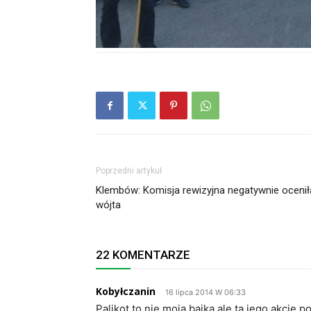
Poprzedni artykuł
Klembów: Komisja rewizyjna negatywnie ocenił
wójta
22 KOMENTARZE
Kobyłczanin
16 lipca 2014 W 06:33
Palikot to nie moja bajka ale ta jego akcje