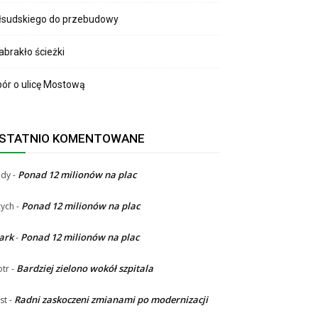
łsudskiego do przebudowy
brakło ścieżki
ór o ulicę Mostową
STATNIO KOMENTOWANE
Ponad 12 milionów na plac
ndy
-
Ponad 12 milionów na plac
ych
-
ark
Ponad 12 milionów na plac
-
Bardziej zielono wokół szpitala
otr
-
Radni zaskoczeni zmianami po modernizacji
st
-