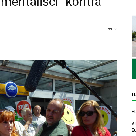
mentaliści” kontra
22
O
P
Al
Eu