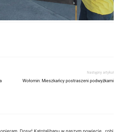
Następny artykuł
a
Wołomin: Mieszkańcy postraszeni podwyżkami
 poopieram. Dosyć Katotalibanu w naszym powiecie , robi