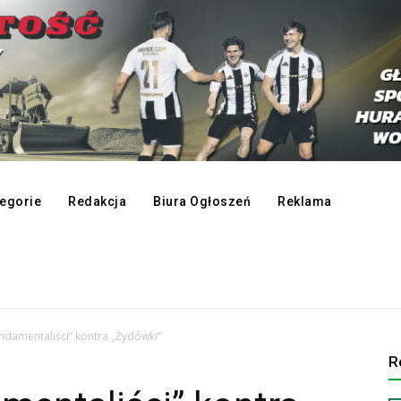
egorie
Redakcja
Biura Ogłoszeń
Reklama
ndamentaliści” kontra „Żydówki”
R