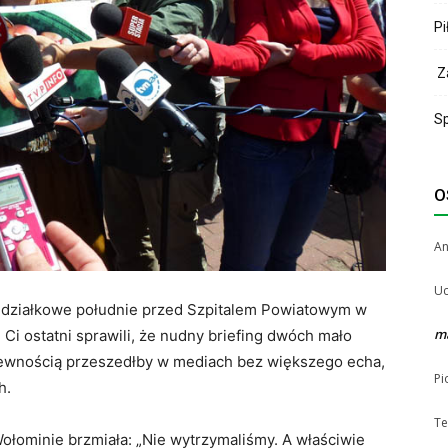
Pi
Za
Sp
O
A
Uc
iedziałkowe południe przed Szpitalem Powiatowym w
m
 Ci ostatni sprawili, że nudny briefing dwóch mało
pewnością przeszedłby w mediach bez większego echa,
Pi
h.
Te
ołominie brzmiała: „Nie wytrzymaliśmy. A właściwie