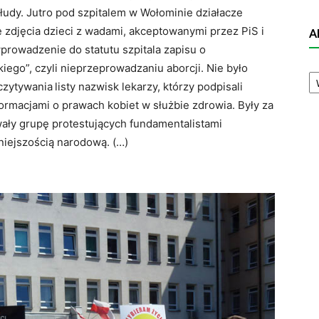
błudy. Jutro pod szpitalem w Wołominie działacze
zdjęcia dzieci z wadami, akceptowanymi przez PiS i
A
prowadzenie do statutu szpitala zapisu o
iego”, czyli nieprzeprowadzaniu aborcji. Nie było
A
N
czytywania
listy nazwisk lekarzy, którzy podpisali
formacjami o prawach kobiet w służbie zdrowia. Były za
wały grupę protestujących fundamentalistami
niejszością narodową. (…)