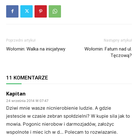
Poprzedni artykuł
Następny artykuł
Wołomin: Walka na inicjatywy
Wołomin: Fatum nad ul.
Tęczową?
11 KOMENTARZE
Kapitan
24 września 2014 W 07:47
Dziwi mnie wasze nicnierobienie ludzie. A gdzie
jestescie w czasie zebran społdzielni? W kupie sila jak to
mowia. Pogonic nierobow i darmozjadów, założyc
wspolnote i miec ich w d… Polecam to rozwiazanie.