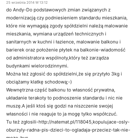
25 września 2014 W 13:12
do Andy-Do podstawowych zmian związanych z
modernizacją czy podniesieniem standardu mieszkania,
które nie wymagają zgody spółdzielni należą malowanie
mieszkania, wymiana urządzeń technicznych i
sanitarnych w kuchni i łazience, malowanie balkonu i
barierek oraz położenie płytek na balkonie-wiadomość
od administratora wspólnoty,który też zarządza
budynkami wielorodzinnymi.
Można też zgłosić do spółdzielni,że się przytyło 3kg i
obciążamy klatkę schodową;-)
Wewnętrzna część balkonu to własność prywatna,
układanie terakoty to podnoszenie standardu i nic nie
muszę.A jeśli ktoś się godzi na niszczenie swojej
własności i nie reaguje to ja mogę tylko współczuć.
Tu też zgłosili-http://natemat.pl/118045,kopulujace-osly-
oburzyly-radna-pis-dzieci-to-ogladaja-przeciez-tak-nie-
moze-byc