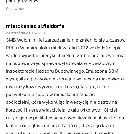
panu prezesowi.
Odpowiedz
mieszkaniec ul.fieldorfa
24 września 2014 W 08:48
SMB Wołomin i jej zarządzanie nie zmieniło się z czasów
PRL-u.W moim bloku mieli w roku 2012 zakładać ciepłą
wodę i wywalać piecyki,chcieli to zrobić bez pozwolenia
na budowę,więc sprawa wylądowała w Powiatowym
Inspektoracie Nadzoru Budowlanego.Zmuszona SBM
wystąpiła o pozwolenie,które już wojewoda mazowiecki
dwa razy kazał wyrzucić do kosza,dlatego ,że nie
pozwoliłem u siebie w mieszkaniu rządzić
spółdzielni,która wykonując inwestycję nie patrzy na
korzyść i interes właściciela lokalu tylko swój .Chcieli
rury ciągnąć po klatce schodowej,licznik miał być też na
klatce i odległość od licznika do najbliższego kranu
wynosiła około 5 metrów.A obecnie mam 0,5 metra.