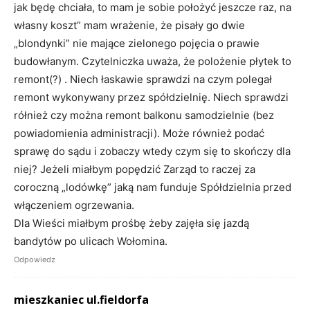
jak będę chciała, to mam je sobie położyć jeszcze raz, na
własny koszt” mam wrażenie, że pisały go dwie
„blondynki” nie mające zielonego pojęcia o prawie
budowłanym. Czytelniczka uważa, że polożenie płytek to
remont(?) . Niech łaskawie sprawdzi na czym polegał
remont wykonywany przez spółdzielnię. Niech sprawdzi
rółnież czy można remont balkonu samodzielnie (bez
powiadomienia administracji). Może również podać
sprawę do sądu i zobaczy wtedy czym się to skończy dla
niej? Jeżeli miałbym popędzić Zarząd to raczej za
coroczną „lodówkę” jaką nam funduje Spółdzielnia przed
włączeniem ogrzewania.
Dla Wieści miałbym prośbę żeby zajęła się jazdą
bandytów po ulicach Wołomina.
Odpowiedz
mieszkaniec ul.fieldorfa