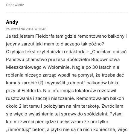
Odpowiedz
Andy
25 września 2014 W 11:48
Ja też jestem Fieldorfa tam gdzie remontowano balkony i
jedyny zarzut jaki mam to dlaczego tak późno?
Czytając tekst czytelniczkii redaktorki – „Chciałam opisać
Państwu chamstwo prezesa Spółdzielni Budownictwa
Mieszkaniowego w Wołominie. Nagle po 30 latach nie
robienia niczego zarząd wpadł na pomysł, że trzeba dać
komuś zarobić (?) i wymyślił „remont” balkonów bloku
przy ul Fieldorfa. Nie informując lokatorów rozstawili
rusztowania i zaczęli niszczenie. Remontowałam balkon
około 2 lat temu i położyłam na nim terakotę. Zwróciłam
się więc o wyjaśnienia tej sprawy do spółdzielni. Pytam
kto mi zwróci pieniądze i usłyszałam że oni tylko
„remontują” beton, a płytki nie są na nich konieczne, więc