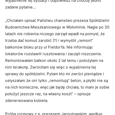
wyjaśnienie tej sytuacji i odpowiedź na choćby jedno
zadane pytanie…
„Chciałam opisać Państwu chamstwo prezesa Spółdzielni
Budownictwa Mieszkaniowego w Wołominie. Nagle po 30
latach nie robienia niczego zarząd wpadł na pomysł, że
trzeba dać komuś zarobić (?) i wymyślił „remont”
balkonów bloku przy ul Fieldorfa. Nie informując
lokatorów rozstawili rusztowania i zaczęli niszczenie.
Remontowałam balkon około 2 lat temu i położyłam na
nim terakotę. Zwróciłam się więc o wyjaśnienia tej
sprawy do spółdzielni. Pytam kto mi zwróci pieniądze i
usłyszałam że oni tylko „remontują” beton, a płytki nie są
na nich konieczne, więc jak będę chciała, to mam je sobie
położyć jeszcze raz, na własny koszt” – opisuje
zdenerwowana kobieta.
Próba rozmowy z p. prezesem Jarnutowskim, według