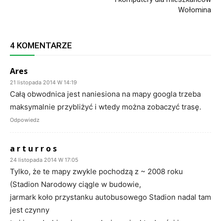
Wołomina
4 KOMENTARZE
Ares
21 listopada 2014 W 14:19
Całą obwodnica jest naniesiona na mapy googla trzeba
maksymalnie przybliżyć i wtedy można zobaczyć trasę.
Odpowiedz
a r t u r r o s
24 listopada 2014 W 17:05
Tylko, że te mapy zwykle pochodzą z ~ 2008 roku
(Stadion Narodowy ciągle w budowie,
jarmark koło przystanku autobusowego Stadion nadal tam
jest czynny