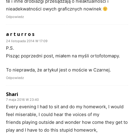
te i inne drobiazgi przesądzają o nieaktualności i
nieadekwatności owych graficznych nowinek
Odpowiedz
a r t u r r o s
24 listopada 2014 W 17:09
P.S.
Pisząc poprzedni post, miałem na myśli ortofotomapy.
To nieprawda, że artykuł jest o moście w Czarnej.
Odpowiedz
Shari
7 maja 2016 W 23:40
Every evening I had to sit and do my homework, I would
feel miserable, I could hear the voices of my
friends playing outside and wonder how come they get to
play and I have to do this stupid homework,