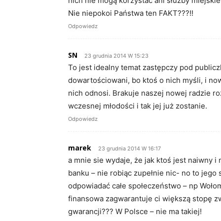
nich nie mogą korzystać ani służby miejskie
Nie niepokoi Państwa ten FAKT???!!
Odpowiedz
SN
23 grudnia 2014 W 15:23
To jest idealny temat zastępczy pod publicz
dowartościowani, bo ktoś o nich myśli, i now
nich odnosi. Brakuje naszej nowej radzie ro
wczesnej młodości i tak jej już zostanie.
Odpowiedz
marek
23 grudnia 2014 W 16:17
a mnie sie wydaje, że jak ktoś jest naiwny i 
banku – nie robiąc zupełnie nic- no to jego
odpowiadać całe społeczeństwo – np Wołomi
finansowa zagwarantuje ci większą stopę zw
gwarancji??? W Polsce – nie ma takiej!