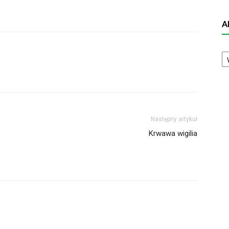
A
A
N
Następny artykuł
Krwawa wigilia