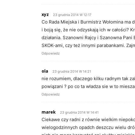
xyz
23 grudnia 2014 W 12:17
Co Rada Miejska i Burmistrz Wołomina ma 
i boją się, że nie odzyskają ich w całości? K
działania. Szanowni Rajcy i Szanowna Pani 
SKOK-ami, czy też innymi parabankami. Zajm
Odpowiedz
ola
23 grudnia 2014 W 14:21
nie rozumiem, dlaczego kilku radnym tak za
powiązani ? po co ta władza sie w to miesz
Odpowiedz
marek
23 grudnia 2014 W 14:41
Ciekawe czy radni z równie wielkim niepoko
wielogodzinnych opadch deszczu wielu dróg 