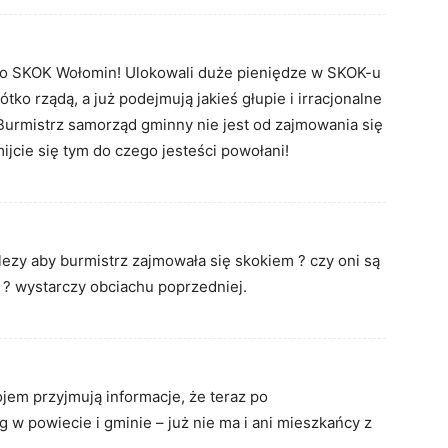
do SKOK Wołomin! Ulokowali duże pieniędze w SKOK-u
rótko rządą, a już podejmują jakieś głupie i irracjonalne
Burmistrz samorząd gminny nie jest od zajmowania się
ijcie się tym do czego jesteści powołani!
lezy aby burmistrz zajmowała się skokiem ? czy oni są
a ? wystarczy obciachu poprzedniej.
jem przyjmują informacje, że teraz po
w powiecie i gminie – już nie ma i ani mieszkańcy z