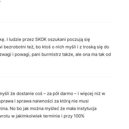
.
kę. I ludzie przez SKOK oszukani poczują się
i bezrobotni też, bo ktoś o nich myśli i z troską się do
zwagi i powagi, pani burmistrz także, ale ona ma tak od
myśli że dostanie coś – za pół darmo – i więcej niż w
 sprawa i sprawa naiwności za którą nie musi
na. No bo jak można myśleć że mała instytucja
rotu w jakimkolwiek terminie i przy 100%