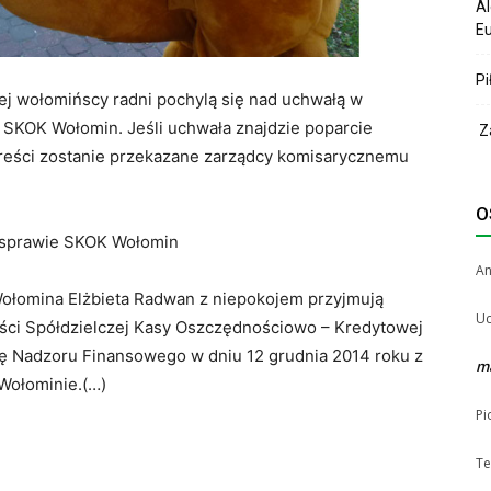
Al
Eu
Pi
ej wołomińscy radni pochylą się nad uchwałą w
SKOK Wołomin. Jeśli uchwała znajdzie poparcie
Za
treści zostanie przekazane zarządcy komisarycznemu
O
w sprawie SKOK Wołomin
A
Wołomina Elżbieta Radwan z niepokojem przyjmują
Uc
ości Spółdzielczej Kasy Oszczędnościowo – Kredytowej
ję Nadzoru Finansowego w dniu 12 grudnia 2014 roku z
m
Wołominie.(…)
Pi
Te