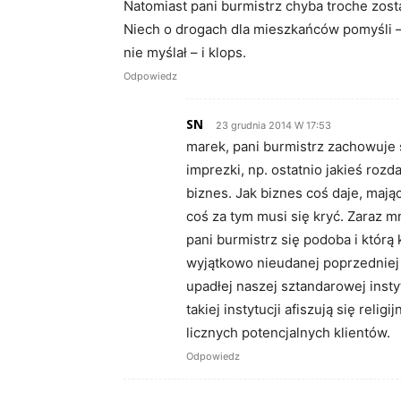
Natomiast pani burmistrz chyba troche zos
Niech o drogach dla mieszkańców pomyśli –
nie myślał – i klops.
Odpowiedz
SN
23 grudnia 2014 W 17:53
marek, pani burmistrz zachowuje s
imprezki, np. ostatnio jakieś ro
biznes. Jak biznes coś daje, mają
coś za tym musi się kryć. Zaraz 
pani burmistrz się podoba i któ
wyjątkowo nieudanej poprzedniej 
upadłej naszej sztandarowej instyt
takiej instytucji afiszują się reli
licznych potencjalnych klientów.
Odpowiedz