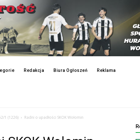
egorie
Redakcja
Biura Ogłoszeń
Reklama
52/1 (1226)
Radni o upadłości SKOK Wołomin
R