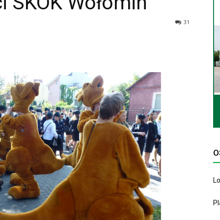
ci SKOK Wołomin
31
O
Lo
P