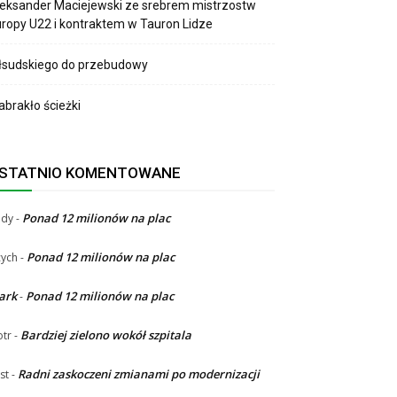
eksander Maciejewski ze srebrem mistrzostw
ropy U22 i kontraktem w Tauron Lidze
łsudskiego do przebudowy
brakło ścieżki
STATNIO KOMENTOWANE
Ponad 12 milionów na plac
ndy
-
Ponad 12 milionów na plac
ych
-
ark
Ponad 12 milionów na plac
-
Bardziej zielono wokół szpitala
otr
-
Radni zaskoczeni zmianami po modernizacji
st
-