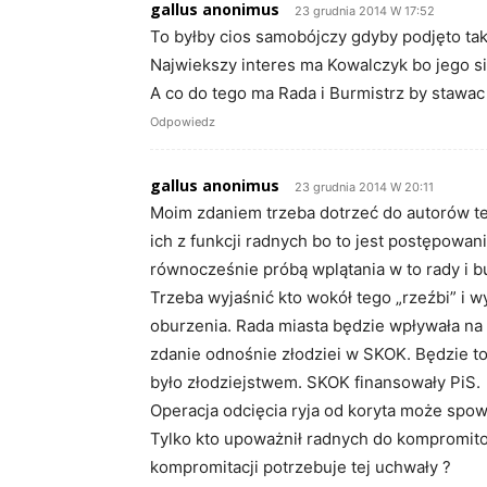
gallus anonimus
23 grudnia 2014 W 17:52
To byłby cios samobójczy gdyby podjęto tak
Najwiekszy interes ma Kowalczyk bo jego si
A co do tego ma Rada i Burmistrz by stawac 
Odpowiedz
gallus anonimus
23 grudnia 2014 W 20:11
Moim zdaniem trzeba dotrzeć do autorów t
ich z funkcji radnych bo to jest postępowan
równocześnie próbą wplątania w to rady i b
Trzeba wyjaśnić kto wokół tego „rzeźbi” i wy
oburzenia. Rada miasta będzie wpływała na 
zdanie odnośnie złodziei w SKOK. Będzie to 
było złodziejstwem. SKOK finansowały PiS.
Operacja odcięcia ryja od koryta może spow
Tylko kto upoważnił radnych do kompromito
kompromitacji potrzebuje tej uchwały ?