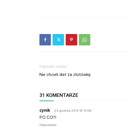
Poprzedni artykuł
Nie chcieli diet za złotówkę
31 KOMENTARZE
cynik
23 grudnia 2014 W 10:09
PO CO?!
Odpowiedz