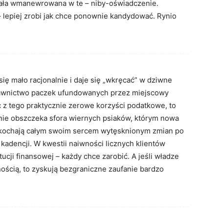
tała wmanewrowana w te – niby-oświadczenie.
 lepiej zrobi jak chce ponownie kandydować. Rynio
ię mało racjonalnie i daje się „wkręcać” w dziwne
zdawnictwo paczek ufundowanych przez miejscowy
c z tego praktycznie zerowe korzyści podatkowe, to
mnie obszczeka sfora wiernych psiaków, którym nowa
rą kochają całym swoim sercem wytęsknionym zmian po
kadencji. W kwestii naiwności licznych klientów
ucji finansowej – każdy chce zarobić. A jeśli władze
gijnością, to zyskują bezgraniczne zaufanie bardzo