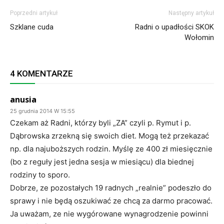
Poprzedni artykuł
Następny artykuł
Szklane cuda
Radni o upadłości SKOK
Wołomin
4 KOMENTARZE
anusia
25 grudnia 2014 W 15:55
Czekam aż Radni, którzy byli „ZA” czyli p. Rymut i p.
Dąbrowska zrzekną się swoich diet. Mogą też przekazać
np. dla najuboższych rodzin. Myślę ze 400 zł miesięcznie
(bo z reguły jest jedna sesja w miesiącu) dla biednej
rodziny to sporo.
Dobrze, ze pozostałych 19 radnych „realnie” podeszło do
sprawy i nie będą oszukiwać ze chcą za darmo pracować.
Ja uważam, ze nie wygórowane wynagrodzenie powinni