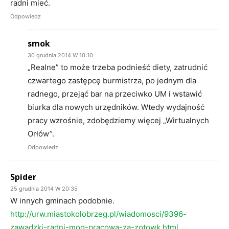
radni mieć.
Odpowiedz
smok
30 grudnia 2014 W 10:10
„Realne” to może trzeba podnieść diety, zatrudnić
czwartego zastępcę burmistrza, po jednym dla
radnego, przejąć bar na przeciwko UM i wstawić
biurka dla nowych urzędników. Wtedy wydajność
pracy wzrośnie, zdobędziemy więcej „Wirtualnych
Orłów”.
Odpowiedz
Spider
25 grudnia 2014 W 20:35
W innych gminach podobnie.
http://urw.miastokolobrzeg.pl/wiadomosci/9396-
zawadzki-radni-mog-pracowa-za-zotowk.html