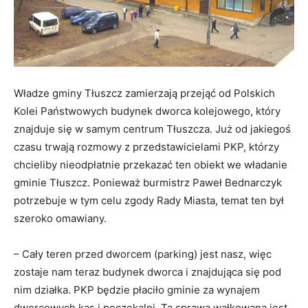
Władze gminy Tłuszcz zamierzają przejąć od Polskich
Kolei Państwowych budynek dworca kolejowego, który
znajduje się w samym centrum Tłuszcza. Już od jakiegoś
czasu trwają rozmowy z przedstawicielami PKP, którzy
chcieliby nieodpłatnie przekazać ten obiekt we władanie
gminie Tłuszcz. Ponieważ burmistrz Paweł Bednarczyk
potrzebuje w tym celu zgody Rady Miasta, temat ten był
szeroko omawiany.
– Cały teren przed dworcem (parking) jest nasz, więc
zostaje nam teraz budynek dworca i znajdująca się pod
nim działka. PKP będzie płaciło gminie za wynajem
dworcowych kas i poczekalni. Ta sprawa wałkowana jest