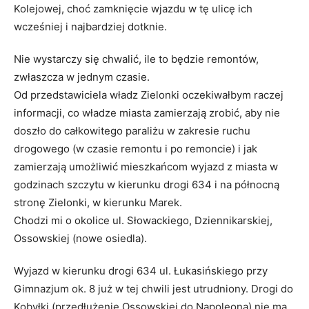
Kolejowej, choć zamknięcie wjazdu w tę ulicę ich
wcześniej i najbardziej dotknie.
Nie wystarczy się chwalić, ile to będzie remontów,
zwłaszcza w jednym czasie.
Od przedstawiciela władz Zielonki oczekiwałbym raczej
informacji, co władze miasta zamierzają zrobić, aby nie
doszło do całkowitego paraliżu w zakresie ruchu
drogowego (w czasie remontu i po remoncie) i jak
zamierzają umożliwić mieszkańcom wyjazd z miasta w
godzinach szczytu w kierunku drogi 634 i na północną
stronę Zielonki, w kierunku Marek.
Chodzi mi o okolice ul. Słowackiego, Dziennikarskiej,
Ossowskiej (nowe osiedla).
Wyjazd w kierunku drogi 634 ul. Łukasińskiego przy
Gimnazjum ok. 8 już w tej chwili jest utrudniony. Drogi do
Kobyłki (przedłużenie Ossowskiej do Napoleona) nie ma,