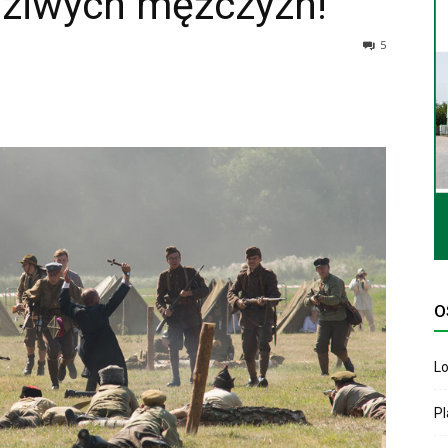
ziwych mężczyzn!
5
O
Lo
P