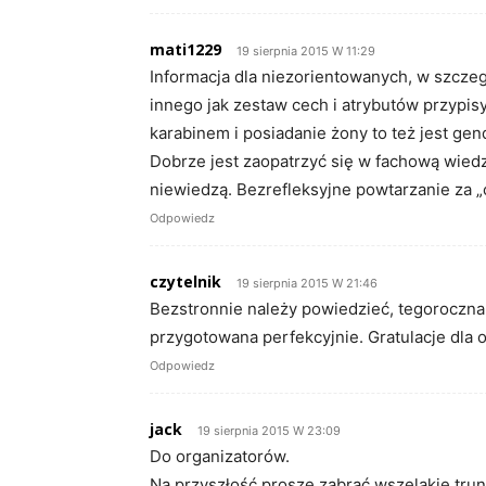
mati1229
19 sierpnia 2015 W 11:29
Informacja dla niezorientowanych, w szczeg
innego jak zestaw cech i atrybutów przypis
karabinem i posiadanie żony to też jest ge
Dobrze jest zaopatrzyć się w fachową wiedz
niewiedzą. Bezrefleksyjne powtarzanie za „
Odpowiedz
czytelnik
19 sierpnia 2015 W 21:46
Bezstronnie należy powiedzieć, tegoroczna
przygotowana perfekcyjnie. Gratulacje dla 
Odpowiedz
jack
19 sierpnia 2015 W 23:09
Do organizatorów.
Na przyszłość proszę zabrać wszelakie trun