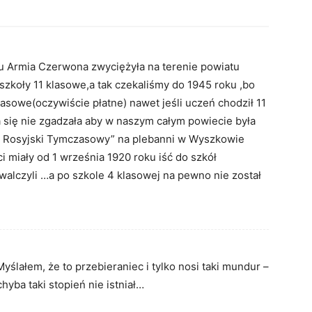
u Armia Czerwona zwyciężyła na terenie powiatu
zkoły 11 klasowe,a tak czekaliśmy do 1945 roku ,bo
asowe(oczywiście płatne) nawet jeśli uczeń chodził 11
 się nie zgadzała aby w naszym całym powiecie była
ąd Rosyjski Tymczasowy” na plebanni w Wyszkowie
i miały od 1 września 1920 roku iść do szkół
alczyli …a po szkole 4 klasowej na pewno nie został
yślałem, że to przebieraniec i tylko nosi taki mundur –
hyba taki stopień nie istniał…