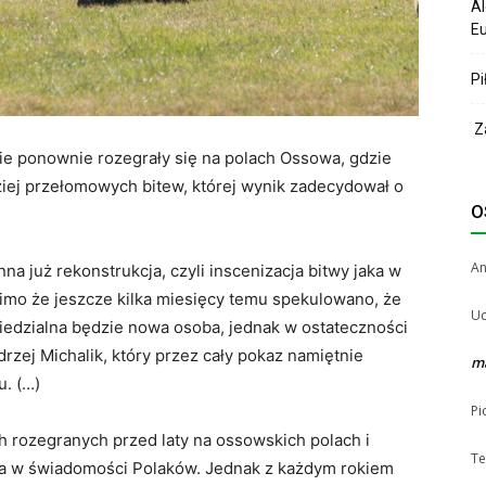
Al
Eu
Pi
Za
ycie ponownie rozegrały się na polach Ossowa, gdzie
dziej przełomowych bitew, której wynik zadecydował o
O
A
 już rekonstrukcja, czyli inscenizacja bitwy jaka w
Mimo że jeszcze kilka miesięcy temu spekulowano, że
Uc
iedzialna będzie nowa osoba, jednak w ostateczności
drzej Michalik, który przez cały pokaz namiętnie
m
u. (…)
Pi
h rozegranych przed laty na ossowskich polach i
Te
ika w świadomości Polaków. Jednak z każdym rokiem