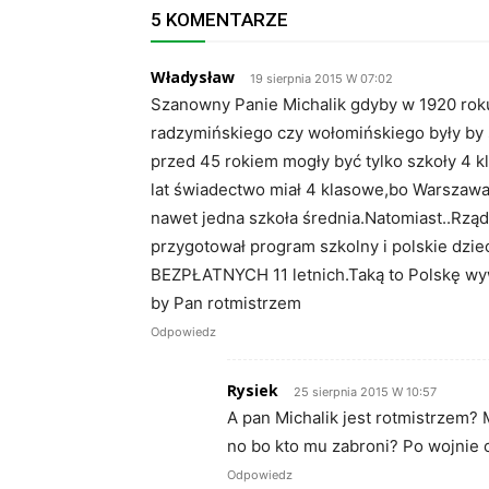
5 KOMENTARZE
Władysław
19 sierpnia 2015 W 07:02
Szanowny Panie Michalik gdyby w 1920 rok
radzymińskiego czy wołomińskiego były by s
przed 45 rokiem mogły być tylko szkoły 4 kl
lat świadectwo miał 4 klasowe,bo Warszawa
nawet jedna szkoła średnia.Natomiast..Rz
przygotował program szkolny i polskie dziec
BEZPŁATNYCH 11 letnich.Taką to Polskę wyw
by Pan rotmistrzem
Odpowiedz
Rysiek
25 sierpnia 2015 W 10:57
A pan Michalik jest rotmistrzem? M
no bo kto mu zabroni? Po wojnie c
Odpowiedz