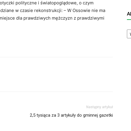
otyczki polityczne i światopoglądowe, o czym
dziane w czasie rekonstrukcji: – W Ossowie nie ma
A
st miejsce dla prawdziwych mężczyzn z prawdziwymi
A
N
Następny artykuł
2,5 tysiąca za 3 artykuły do gminnej gazetki