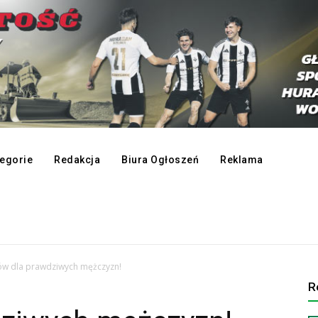
egorie
Redakcja
Biura Ogłoszeń
Reklama
w dla prawdziwych mężczyzn!
R