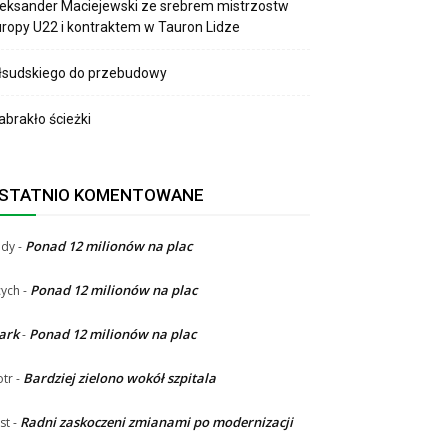
eksander Maciejewski ze srebrem mistrzostw
ropy U22 i kontraktem w Tauron Lidze
łsudskiego do przebudowy
brakło ścieżki
STATNIO KOMENTOWANE
Ponad 12 milionów na plac
ndy
-
Ponad 12 milionów na plac
ych
-
ark
Ponad 12 milionów na plac
-
Bardziej zielono wokół szpitala
otr
-
Radni zaskoczeni zmianami po modernizacji
st
-