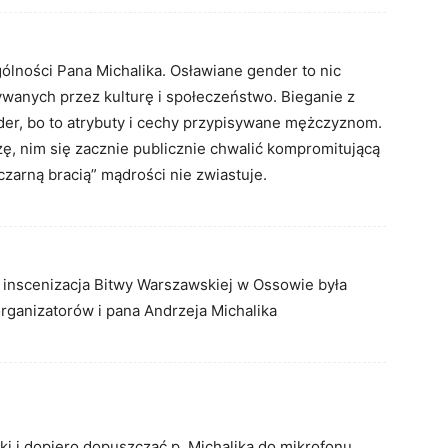
ólności Pana Michalika. Osławiane gender to nic
ywanych przez kulturę i społeczeństwo. Bieganie z
nder, bo to atrybuty i cechy przypisywane mężczyznom.
ę, nim się zacznie publicznie chwalić kompromitującą
czarną bracią” mądrości nie zwiastuje.
 inscenizacja Bitwy Warszawskiej w Ossowie była
organizatorów i pana Andrzeja Michalika
ki i dopiero dopuszczać p. Michalika do mikrofonu.