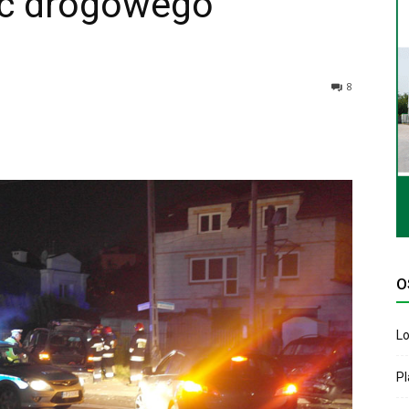
ec drogowego
8
O
Lo
P