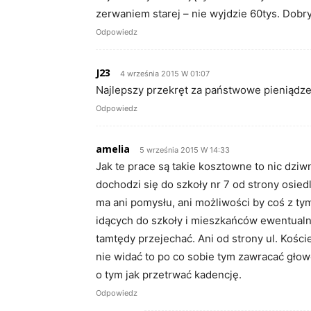
zerwaniem starej – nie wyjdzie 60tys. Dobry
Odpowiedz
J23
4 września 2015 W 01:07
Najlepszy przekręt za państwowe pieniądze
Odpowiedz
amelia
5 września 2015 W 14:33
Jak te prace są takie kosztowne to nic dzi
dochodzi się do szkoły nr 7 od strony osiedl
ma ani pomysłu, ani możliwości by coś z tym 
idących do szkoły i mieszkańców ewentualn
tamtędy przejechać. Ani od strony ul. Kości
nie widać to po co sobie tym zawracać gło
o tym jak przetrwać kadencję.
Odpowiedz