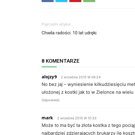
Poprzedni artykuł
Chwila radości. 10 lat udręki.
8 KOMENTARZE
alojzy9
2 września 2015 W 06:24
No bez jaj – wyniesienie kilkudziesięciu 
ułożonej z kostki jak to w Zielonce na wiel
Odpowiedz
mark
2 września 2015 W 10:33
Może to ma być ta złota kostka z tego poc
najbardziej zdzierających brukarzy ile kos