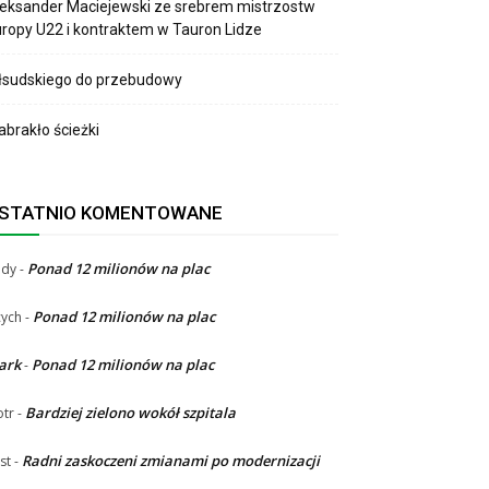
eksander Maciejewski ze srebrem mistrzostw
ropy U22 i kontraktem w Tauron Lidze
łsudskiego do przebudowy
brakło ścieżki
STATNIO KOMENTOWANE
Ponad 12 milionów na plac
ndy
-
Ponad 12 milionów na plac
ych
-
ark
Ponad 12 milionów na plac
-
Bardziej zielono wokół szpitala
otr
-
Radni zaskoczeni zmianami po modernizacji
st
-