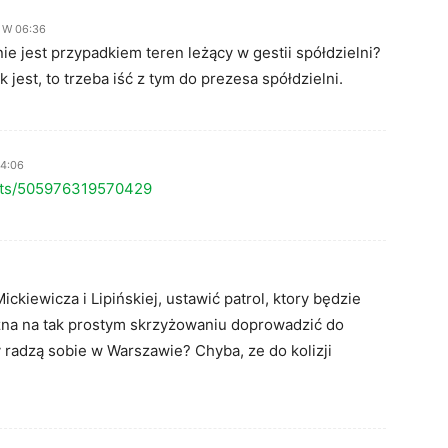
5 W 06:36
nie jest przypadkiem teren leżący w gestii spółdzielni?
k jest, to trzeba iść z tym do prezesa spółdzielni.
14:06
osts/505976319570429
ckiewicza i Lipińskiej, ustawić patrol, ktory będzie
żna na tak prostym skrzyżowaniu doprowadzić do
cy radzą sobie w Warszawie? Chyba, ze do kolizji