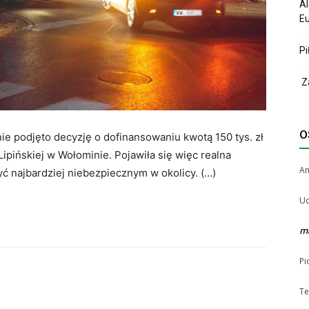
Al
Eu
Pi
Za
O
e podjęto decyzję o dofinansowaniu kwotą 150 tys. zł
Lipińskiej w Wołominie. Pojawiła się więc realna
A
yć najbardziej niebezpiecznym w okolicy. (…)
Uc
m
Pi
Te