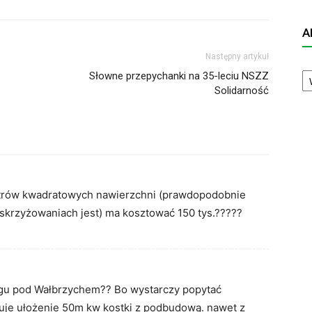
A
Następny artykuł
A
Słowne przepychanki na 35-leciu NSZZ
N
Solidarność
metrów kwadratowych nawierzchni (prawdopodobnie
u skrzyżowaniach jest) ma kosztować 150 tys.?????
iągu pod Wałbrzychem?? Bo wystarczy popytać
ztuje ułożenie 50m kw kostki z podbudową. nawet z