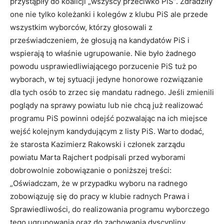
przystąpiły do koalicji „wszyscy przeciwko PiS”. Zdradziły
one nie tylko koleżanki i kolegów z klubu PiS ale przede
wszystkim wyborców, którzy głosowali z
przeświadczeniem, że głosują na kandydatów PiS i
wspierają to właśnie ugrupowanie. Nie było żadnego
powodu usprawiedliwiającego porzucenie PiS tuż po
wyborach, w tej sytuacji jedyne honorowe rozwiązanie
dla tych osób to zrzec się mandatu radnego. Jeśli zmienili
poglądy na sprawy powiatu lub nie chcą już realizować
programu PiS powinni odejść pozwalając na ich miejsce
wejść kolejnym kandydującym z listy PiS. Warto dodać,
że starosta Kazimierz Rakowski i członek zarządu
powiatu Marta Rajchert podpisali przed wyborami
dobrowolnie zobowiązanie o poniższej treści:
„Oświadczam, że w przypadku wyboru na radnego
zobowiązuję się do pracy w klubie radnych Prawa i
Sprawiedliwości, do realizowania programu wyborczego
tego ugrupowania oraz do zachowania dyscypliny