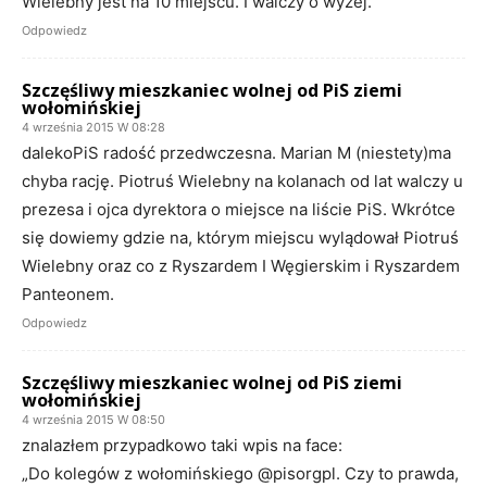
Wielebny jest na 10 miejscu. I walczy o wyzej.
Odpowiedz
Szczęśliwy mieszkaniec wolnej od PiS ziemi
wołomińskiej
4 września 2015 W 08:28
dalekoPiS radość przedwczesna. Marian M (niestety)ma
chyba rację. Piotruś Wielebny na kolanach od lat walczy u
prezesa i ojca dyrektora o miejsce na liście PiS. Wkrótce
się dowiemy gdzie na, którym miejscu wylądował Piotruś
Wielebny oraz co z Ryszardem I Węgierskim i Ryszardem
Panteonem.
Odpowiedz
Szczęśliwy mieszkaniec wolnej od PiS ziemi
wołomińskiej
4 września 2015 W 08:50
znalazłem przypadkowo taki wpis na face:
„Do kolegów z wołomińskiego @pisorgpl. Czy to prawda,