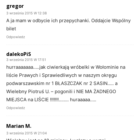
gregor
3 września 2015 W 12:38
A ja mam w odbycie ich przepychanki. Oddajcie Wspólny
bilet
Odpowiedz
dalekoPiS
3 września 2015 W 17:51
hurraaaaaaa…..jak ciwierkają wróbelki w Wołominie na
liście Prawych i Sprawiedliwych w naszym okręgu
podwarszawskim nr 1 BŁASZCZAK nr 2 SASIN….. a
Wielebny Piotruś U. – pogonili i NIE MA ŻADNEGO
MIEJSCA na LIŚCIE !!!!!!!…….. huraaaaa…..
Odpowiedz
Marian M.
3 września 2015 W 21:04