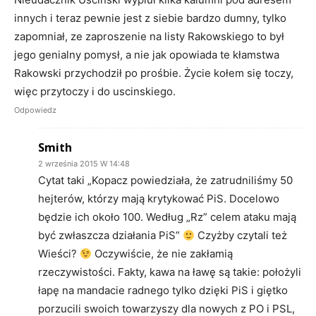
innych i teraz pewnie jest z siebie bardzo dumny, tylko
zapomniał, ze zaproszenie na listy Rakowskiego to był
jego genialny pomysł, a nie jak opowiada te kłamstwa
Rakowski przychodził po prośbie. Życie kołem się toczy,
więc przytoczy i do uscinskiego.
Odpowiedz
Smith
2 września 2015 W 14:48
Cytat taki „Kopacz powiedziała, że zatrudniliśmy 50
hejterów, którzy mają krytykować PiS. Docelowo
będzie ich około 100. Według „Rz” celem ataku mają
być zwłaszcza działania PiS”
Czyżby czytali też
Wieści?
Oczywiście, że nie zakłamią
rzeczywistości. Fakty, kawa na ławę są takie: położyli
łapę na mandacie radnego tylko dzięki PiS i giętko
porzucili swoich towarzyszy dla nowych z PO i PSL,