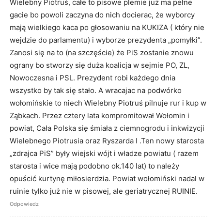
Wielebny Piotruś, całe to pisowe plemie już ma pełne
gacie bo powoli zaczyna do nich docierac, że wyborcy
mają wielkiego kaca po głosowaniu na KUKIZA ( który nie
wejdzie do parlamentu) i wyborze prezydenta „pomyłki”.
Zanosi się na to (na szczęście) że PiS zostanie znowu
ograny bo stworzy się duża koalicja w sejmie PO, ZL,
Nowoczesna i PSL. Prezydent robi każdego dnia
wszystko by tak się stało. A wracajac na podwórko
wołomińskie to niech Wielebny Piotruś pilnuje rur i kup w
Ząbkach. Przez cztery lata kompromitował Wołomin i
powiat, Cała Polska się śmiała z ciemnogrodu i inkwizycji
Wielebnego Piotrusia oraz Ryszarda I .Ten nowy starosta
„zdrajca PiS” były wiejski wójt i władze powiatu ( razem
starosta i wice mają podobno ok.140 lat) to należy
opuścić kurtynę miłosierdzia. Powiat wołomiński nadal w
ruinie tylko już nie w pisowej, ale geriatrycznej RUINIE.
Odpowiedz