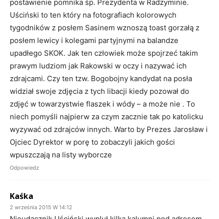
postawienie pomnika śp. Prezydenta w Radzyminie.
Uściński to ten który na fotografiach kolorowych
tygodników z posłem Sasinem wznoszą toast gorzałą z
posłem lewicy i kolegami partyjnymi na balandze
upadłego SKOK. Jak ten człowiek może spojrzeć takim
prawym ludziom jak Rakowski w oczy i nazywać ich
zdrajcami. Czy ten tzw. Bogobojny kandydat na posła
widział swoje zdjęcia z tych libacji kiedy pozował do
zdjęć w towarzystwie flaszek i wódy – a może nie . To
niech pomyśli najpierw za czym zacznie tak po katolicku
wyzywać od zdrajców innych. Warto by Prezes Jarosław i
Ojciec Dyrektor w porę to zobaczyli jakich gości
wpuszczają na listy wyborcze
Odpowiedz
Kaśka
2 września 2015 W 14:12
Nieudacznik Uściński wypluł kilka kalumni pod adresem