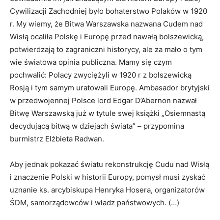
Cywilizacji Zachodniej było bohaterstwo Polaków w 1920
r. My wiemy, że Bitwa Warszawska nazwana Cudem nad
Wisłą ocaliła Polskę i Europę przed nawałą bolszewicką,
potwierdzają to zagraniczni historycy, ale za mało o tym
wie światowa opinia publiczna. Mamy się czym
pochwalić: Polacy zwyciężyli w 1920 r z bolszewicką
Rosją i tym samym uratowali Europę. Ambasador brytyjski
w przedwojennej Polsce lord Edgar D’Abernon nazwał
Bitwę Warszawską już w tytule swej książki „Osiemnastą
decydującą bitwą w dziejach świata” – przypomina
burmistrz Elżbieta Radwan.
Aby jednak pokazać światu rekonstrukcję Cudu nad Wisłą
i znaczenie Polski w historii Europy, pomysł musi zyskać
uznanie ks. arcybiskupa Henryka Hosera, organizatorów
ŚDM, samorządowców i władz państwowych. (…)