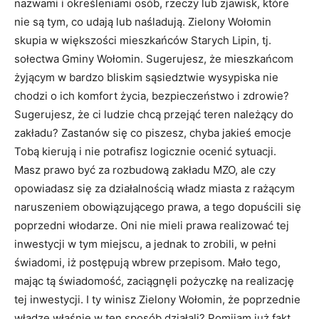
nazwami i określeniami osób, rzeczy lub zjawisk, które
nie są tym, co udają lub naśladują. Zielony Wołomin
skupia w większości mieszkańców Starych Lipin, tj.
sołectwa Gminy Wołomin. Sugerujesz, że mieszkańcom
żyjącym w bardzo bliskim sąsiedztwie wysypiska nie
chodzi o ich komfort życia, bezpieczeństwo i zdrowie?
Sugerujesz, że ci ludzie chcą przejąć teren należący do
zakładu? Zastanów się co piszesz, chyba jakieś emocje
Tobą kierują i nie potrafisz logicznie ocenić sytuacji.
Masz prawo być za rozbudową zakładu MZO, ale czy
opowiadasz się za działalnością władz miasta z rażącym
naruszeniem obowiązującego prawa, a tego dopuścili się
poprzedni włodarze. Oni nie mieli prawa realizować tej
inwestycji w tym miejscu, a jednak to zrobili, w pełni
świadomi, iż postępują wbrew przepisom. Mało tego,
mając tą świadomość, zaciągnęli pożyczkę na realizację
tej inwestycji. I ty winisz Zielony Wołomin, że poprzednie
władze właśnie w ten sposób działali? Pomijam już fakt