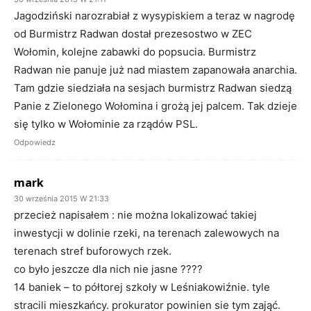
Jagodziński narozrabiał z wysypiskiem a teraz w nagrodę
od Burmistrz Radwan dostał prezesostwo w ZEC
Wołomin, kolejne zabawki do popsucia. Burmistrz
Radwan nie panuje już nad miastem zapanowała anarchia.
Tam gdzie siedziała na sesjach burmistrz Radwan siedzą
Panie z Zielonego Wołomina i grożą jej palcem. Tak dzieje
się tylko w Wołominie za rządów PSL.
Odpowiedz
mark
30 września 2015 W 21:33
przecież napisałem : nie można lokalizować takiej
inwestycji w dolinie rzeki, na terenach zalewowych na
terenach stref buforowych rzek.
co było jeszcze dla nich nie jasne ????
14 baniek – to półtorej szkoły w Leśniakowiźnie. tyle
stracili mieszkańcy. prokurator powinien sie tym zająć.