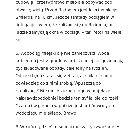
budowlę i przetwórstwo miało sie odbywac pod
otwartą wiatą. Przed Radomem jest taka instalacja.
Smierdzi na 10 km. Jeżdże tamtędy pociągiem w
delegacje i wiem, że zbliżam się do Radomia, bo
ludzie zamykają okna w pociągu – taki fetor na wiele
km.
5. Wodociąg miejski się nie zanieczyści. Woda
pobierana jest z gruntu w pobliżu miejsca gdzie mają
być składowane odpady, całe tony na tydzień.
Odcieki będą starali się zebrać, ale nikt nie umie
powiedzieć co z nimi zrobią. Wpuszczą do
kanalizacji? Nie umieszczono tego w projekcie.
Najprawdopodobniej będzie ten syf lał sie do rzeki
Czarna i w glebę a w pobliżu jest pobór wody do
wodociagu miejskiego. Brawo.
6. W końcu gdzieś te śmieci muszą być zwożone. –