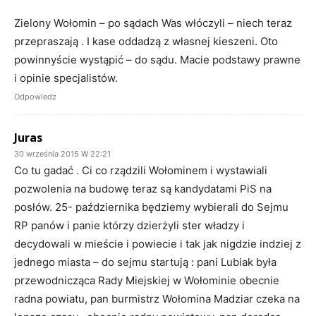
Zielony Wołomin – po sądach Was włóczyli – niech teraz
przepraszają . I kase oddadzą z własnej kieszeni. Oto
powinnyście wystąpić – do sądu. Macie podstawy prawne
i opinie specjalistów.
Odpowiedz
Juras
30 września 2015 W 22:21
Co tu gadać . Ci co rządzili Wołominem i wystawiali
pozwolenia na budowę teraz są kandydatami PiS na
posłów. 25- października będziemy wybierali do Sejmu
RP panów i panie którzy dzierżyli ster władzy i
decydowali w mieście i powiecie i tak jak nigdzie indziej z
jednego miasta – do sejmu startują : pani Lubiak była
przewodnicząca Rady Miejskiej w Wołominie obecnie
radna powiatu, pan burmistrz Wołomina Madziar czeka na