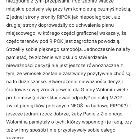
niezgodne z tymi przepisami. Poprzednie władze
miejskie popisały się przy tym kompletną bezmyślnością.
Z jednej strony broniły RIPOK jak niepodległości, a z
drugiej strony doprowadziły do uchwalenia planu
miejscowego, w którego części graficznej wskazały, że
część terenów pod RIPOK jest zagrożona powodzią.
Strzeliły sobie pięknego samobója. Jednocześnie należy
pamiętać, że złożenie wniosku o stwierdzenie
nieważności decyzji nie jest jeszcze równoznaczne z
tym, że wniosek zostanie załatwiony pozytywnie choć są
na to duże szanse. Stwierdzenie nieważności decyzji
środowiskowej zrodzi pewnie dla Gimny Wołomin wiele
problemów (gdzie składować odpady? co dalej MZO?
zwrot pieniążków pobranych NFOŚ na budowę RIPOK?). I
jeszcze jednak rzecz dobrze, żeby Panie z Zielonego
Wołomina pamiętały o tych, którzy wspomogli je radą, czy
też w inny sposób i nie przypisywały sobie całego
sukcesu.