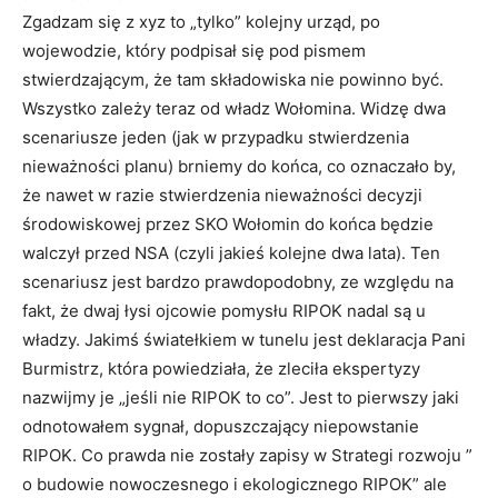
Zgadzam się z xyz to „tylko” kolejny urząd, po
wojewodzie, który podpisał się pod pismem
stwierdzającym, że tam składowiska nie powinno być.
Wszystko zależy teraz od władz Wołomina. Widzę dwa
scenariusze jeden (jak w przypadku stwierdzenia
nieważności planu) brniemy do końca, co oznaczało by,
że nawet w razie stwierdzenia nieważności decyzji
środowiskowej przez SKO Wołomin do końca będzie
walczył przed NSA (czyli jakieś kolejne dwa lata). Ten
scenariusz jest bardzo prawdopodobny, ze względu na
fakt, że dwaj łysi ojcowie pomysłu RIPOK nadal są u
władzy. Jakimś światełkiem w tunelu jest deklaracja Pani
Burmistrz, która powiedziała, że zleciła ekspertyzy
nazwijmy je „jeśli nie RIPOK to co”. Jest to pierwszy jaki
odnotowałem sygnał, dopuszczający niepowstanie
RIPOK. Co prawda nie zostały zapisy w Strategi rozwoju ”
o budowie nowoczesnego i ekologicznego RIPOK” ale