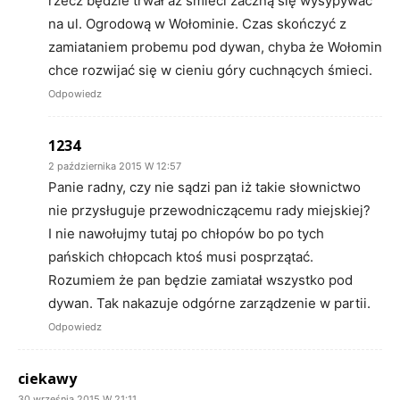
rzecz będzie trwał aż śmieci zaczną się wysypywać
na ul. Ogrodową w Wołominie. Czas skończyć z
zamiataniem probemu pod dywan, chyba że Wołomin
chce rozwijać się w cieniu góry cuchnących śmieci.
Odpowiedz
1234
2 października 2015 W 12:57
Panie radny, czy nie sądzi pan iż takie słownictwo
nie przysługuje przewodniczącemu rady miejskiej?
I nie nawołujmy tutaj po chłopów bo po tych
pańskich chłopcach ktoś musi posprzątać.
Rozumiem że pan będzie zamiatał wszystko pod
dywan. Tak nakazuje odgórne zarządzenie w partii.
Odpowiedz
ciekawy
30 września 2015 W 21:11