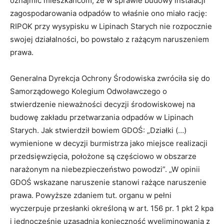
oznajmić mieszkańcom, że w sprawie budowy instalacji
zagospodarowania odpadów to właśnie ono miało rację:
RIPOK przy wysypisku w Lipinach Starych nie rozpocznie
swojej działalności, bo powstało z rażącym naruszeniem
prawa.
Generalna Dyrekcja Ochrony Środowiska zwróciła się do
Samorządowego Kolegium Odwoławczego o
stwierdzenie nieważności decyzji środowiskowej na
budowę zakładu przetwarzania odpadów w Lipinach
Starych. Jak stwierdził bowiem GDOŚ: „Działki (…)
wymienione w decyzji burmistrza jako miejsce realizacji
przedsięwzięcia, położone są częściowo w obszarze
narażonym na niebezpieczeństwo powodzi”. „W opinii
GDOŚ wskazane naruszenie stanowi rażące naruszenie
prawa. Powyższe zdaniem tut. organu w pełni
wyczerpuje przesłanki określoną w art. 156 pr. 1 pkt 2 kpa
i jednocześnie uzasadnia konieczność wyeliminowania z