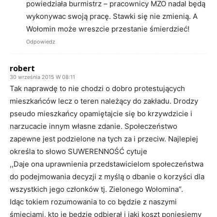
powiedziała burmistrz – pracownicy MZO nadal będą
wykonywac swoją pracę. Stawki się nie zmienią. A
Wołomin może wreszcie przestanie śmierdzieć!
Odpowiedz
robert
30 września 2015 W 08:11
Tak naprawdę to nie chodzi o dobro protestujących
mieszkańców lecz o teren należący do zakładu. Drodzy
pseudo mieszkańcy opamiętajcie się bo krzywdzicie i
narzucacie innym własne zdanie. Społeczeństwo
zapewne jest podzielone na tych za i przeciw. Najlepiej
określa to słowo SUWERENNOŚĆ cytuje
,,Daje ona uprawnienia przedstawicielom społeczeństwa
do podejmowania decyzji z myślą o dbanie o korzyści dla
wszystkich jego członków tj. Zielonego Wołomina”.
Idąc tokiem rozumowania to co będzie z naszymi
śmieciami, kto je będzie odbierał i jaki koszt poniesiemy