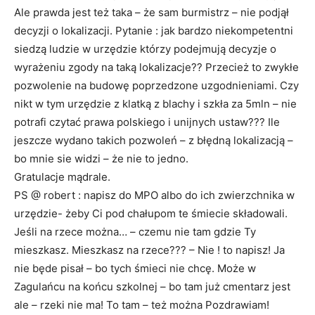
Ale prawda jest też taka – że sam burmistrz – nie podjął
decyzji o lokalizacji. Pytanie : jak bardzo niekompetentni
siedzą ludzie w urzędzie którzy podejmują decyzje o
wyrażeniu zgody na taką lokalizacje?? Przecież to zwykłe
pozwolenie na budowę poprzedzone uzgodnieniami. Czy
nikt w tym urzędzie z klatką z blachy i szkła za 5mln – nie
potrafi czytać prawa polskiego i unijnych ustaw??? Ile
jeszcze wydano takich pozwoleń – z błędną lokalizacją –
bo mnie sie widzi – że nie to jedno.
Gratulacje mądrale.
PS @ robert : napisz do MPO albo do ich zwierzchnika w
urzędzie- żeby Ci pod chałupom te śmiecie składowali.
Jeśli na rzece można… – czemu nie tam gdzie Ty
mieszkasz. Mieszkasz na rzece??? – Nie ! to napisz! Ja
nie będe pisał – bo tych śmieci nie chcę. Może w
Zagulańcu na końcu szkolnej – bo tam już cmentarz jest
ale – rzeki nie ma! To tam – też można Pozdrawiam!