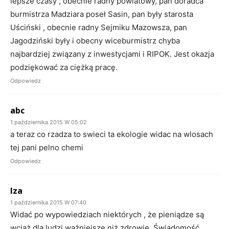
lepsze czasy , obecnie radny powiatowy, pan doradca
burmistrza Madziara poseł Sasin, pan były starosta
Uściński , obecnie radny Sejmiku Mazowsza, pan
Jagodziński były i obecny wiceburmistrz chyba
najbardziej związany z inwestycjami i RIPOK. Jest okazja
podziękować za ciężką pracę.
Odpowiedz
abc
1 października 2015 W 05:02
a teraz co rzadza to swieci ta ekologie widac na wlosach
tej pani pelno chemi
Odpowiedz
Iza
1 października 2015 W 07:40
Widać po wypowiedziach niektórych , że pieniądze są
wciąż dla ludzi ważniejsze niż zdrowie. Świadomość