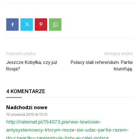
Poprzedni artykuł
Następny artykuł
Jeszcze Kobyłka, czy już
Polacy olali referendum. Partie
Rosja?
triumfują.
4 KOMENTARZE
Nadchodzi nowe
10 września 2015 W 13:13
http://natemat.pl/154073,pierwsi-lewicowi-
antysystemowcy-ktorym-moze-sie-udac-partia-razem-
do-czwartku-zarejestruje-listy-w-calej-polsce