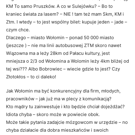
KM To samo Pruszków. A co w Sulejówku? – Bo to
kraniec świata za lasem? – NIE ! tam też mam Skm, KM i
Ztm. I wtedy – to jest wspólny bilet: kupuje jeden – jade –
czym chce.
Dlaczego – miasto Wołomin – ponad 50 000 miasto
(jeszcze ) – nie ma linii autobusowej ZTM skoro nawet
Wiązowna ma a leży 28km od Pałacu kultury, jest
mniejsza o 2/3 od Wołomina a Wolomin leży 4km bliżej od
tej wsi??? Albo Bobrowiec – wiecie gdzie to jest? Czy
Złotokłos – to ci daleko!
Jak Wołomin ma być konkurencyjny dla firm, młodych,
pracowników – jak już ma w plecy z komunikacją?
Kto mądry tu zainwestuje i kto będzie chciał dojeżdżać?
Idiota chyba – skoro może w powiecie obok.
Może takie pytania zadajcie mózgowcom w urzędzie – no
chyba działacie dla dobra mieszkańców i swoich