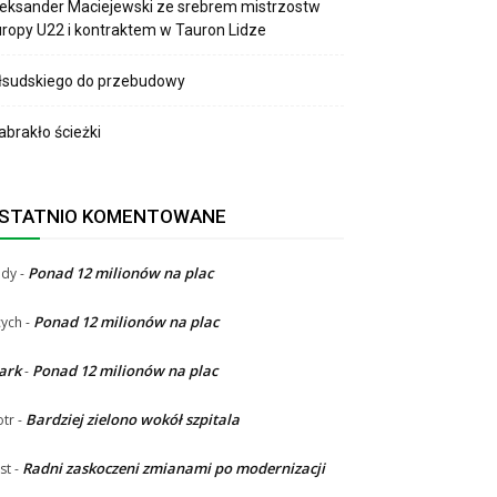
eksander Maciejewski ze srebrem mistrzostw
ropy U22 i kontraktem w Tauron Lidze
łsudskiego do przebudowy
brakło ścieżki
STATNIO KOMENTOWANE
Ponad 12 milionów na plac
ndy
-
Ponad 12 milionów na plac
ych
-
ark
Ponad 12 milionów na plac
-
Bardziej zielono wokół szpitala
otr
-
Radni zaskoczeni zmianami po modernizacji
st
-