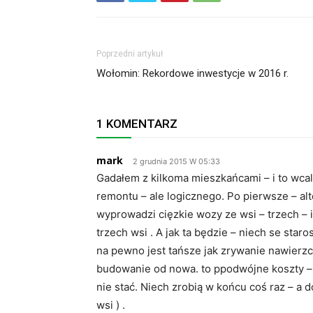
Poprzedni artykuł
Wołomin: Rekordowe inwestycje w 2016 r.
1 KOMENTARZ
mark
2 grudnia 2015 W 05:33
Gadałem z kilkoma mieszkańcami – i to wcale
remontu – ale logicznego. Po pierwsze – al
wyprowadzi cięzkie wozy ze wsi – trzech – i
trzech wsi . A jak ta będzie – niech se sta
na pewno jest tańsze jak zrywanie nawierz
budowanie od nowa. to ppodwójne koszty –
nie stać. Niech zrobią w końcu coś raz – a
wsi ) .