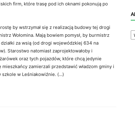
ich firm, które trasę pod ich oknami pokonują po
A
ostę by wstrzymał się z realizacją budowy tej drogi
A
mistrz Wołomina. Mają bowiem pomysł, by burmistrz
N
a działki za wsią (od drogi wojewódzkiej 634 na
w). Starostwo natomiast zaprojektowałoby i
arówek oraz tych pojazdów, które chcą jedynie
ę mieszkańcy zamierzali przedstawić władzom gminy i
 szkole w Leśniakowiźnie. (…)