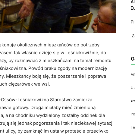
Al
Eu
Pi
Za
rzekonuje okolicznych mieszkańców do potrzeby
asem tak właśnie dzieje się w Leśniakowiźnie, do
O
 razy, by rozmawiać z mieszkańcami na temat remontu
niakowizna. Powód braku zgody na modernizację
A
ny. Mieszkańcy boją się, że poszerzenie i poprawa
 ruch ciężarówek we wsi.
Uc
ów-Ossów-Leśniakowizna Starostwo zamierza
m
 prawie gotowy. Droga miałaby mieć zmienioną
Pi
, a na chodniku wydzielony zostałby odcinek dla
ją się jednak pogorszenia i tak nieciekawej sytuacji
Te
nt ulicy, by zamknąć im usta w proteście przeciwko