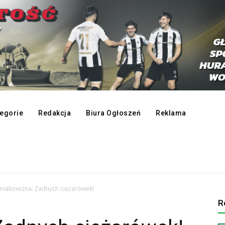
egorie
Redakcja
Biura Ogłoszeń
Reklama
niakowizna: Żadnych ciężarówek!
R