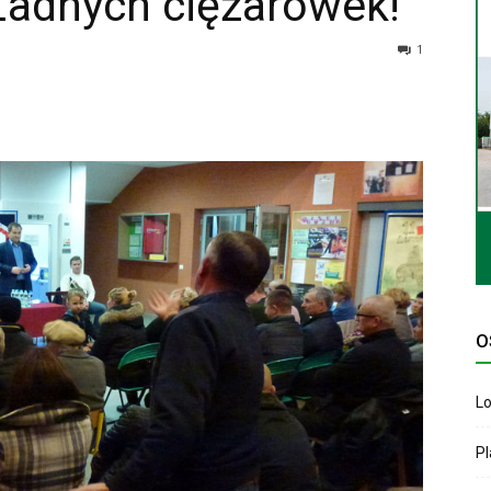
Żadnych ciężarówek!
1
O
Lo
P