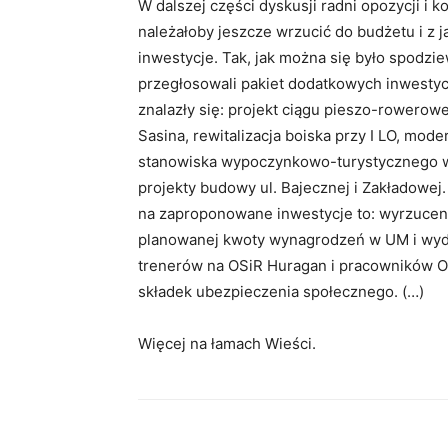
W dalszej części dyskusji radni opozycji i k
należałoby jeszcze wrzucić do budżetu i z
inwestycje. Tak, jak można się było spodziew
przegłosowali pakiet dodatkowych inwestycj
znalazły się: projekt ciągu pieszo-roweroweg
Sasina, rewitalizacja boiska przy I LO, mode
stanowiska wypoczynkowo-turystycznego 
projekty budowy ul. Bajecznej i Zakładowej.
na zaproponowane inwestycje to: wyrzuceni
planowanej kwoty wynagrodzeń w UM i wyd
trenerów na OSiR Huragan i pracowników OP
składek ubezpieczenia społecznego. (…)
Więcej na łamach Wieści.