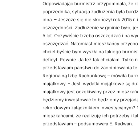
Odpowiadając burmistrz przypomniała, że r
poprzednika, sytuacja zadłużenia była bard
inna. – Jeszcze się nie skończył rok 2015 
oszczędności. Zadłużenie w gminie było, jes
5 lat. Oczywiście trzeba oszczędzać i na w
oszczędzać. Natomiast mieszkańcy przycho
chcielibyście bym wyszła na takiego burmis
deficyt. Pewnie. Ja też tak chciałam. Tylko
przedstawiam państwu do zaopiniowania te
Regionalną Izbę Rachunkową – mówiła burm
majątkowy. – Jeśli wydatki majątkowe są du
majątkowy jest oczekiwany przez mieszkańc
będziemy inwestować to będziemy przejadać:
rekordowym załącznikiem inwestycyjnym? 
mieszkańcami, że realizuję ich potrzeby i 
przedstawiam – podsumowała E. Radwan.