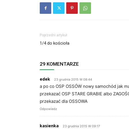
Poprzedni artykuł
1/4 do kościoła
29 KOMENTARZE
edek
23 grudnia 2015 W 08:44
a po co OSP OSSÓW nowy samochód jak mają
przekazać OSP STARE GRABIE albo ZAGOŚCIN
przekazać dla OSSOWA
Odpowiedz
kasienka
23 grudnia 2015 W 09:17