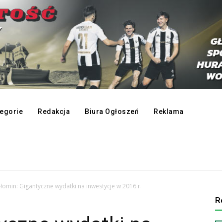
egorie
Redakcja
Biura Ogłoszeń
Reklama
omin: Gigantyczne wydatki na inwestycje w 2016 r.
R