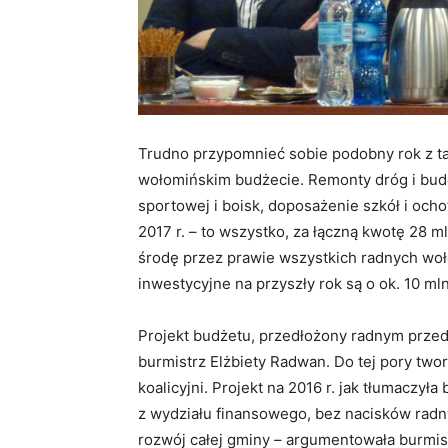
Trudno przypomnieć sobie podobny rok z t
wołomińskim budżecie. Remonty dróg i bud
sportowej i boisk, doposażenie szkół i ocho
2017 r. – to wszystko, za łączną kwotę 28 m
środę przez prawie wszystkich radnych woło
inwestycyjne na przyszły rok są o ok. 10 ml
Projekt budżetu, przedłożony radnym prze
burmistrz Elżbiety Radwan. Do tej pory twor
koalicyjni. Projekt na 2016 r. jak tłumaczył
z wydziału finansowego, bez nacisków radn
rozwój całej gminy – argumentowała burmist