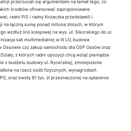
oalicji przerzucali się argumentami na temat tego, co
 jakich środków sfinansować zaproponowane
ać, radni PiS i radny Kozaczka przedstawili i
i na łączną sumę ponad miliona złotych, w którym
o wzdłuż linii kolejowej na wys. ul. Sikorskiego do ul.
rnizacja sali multimedialnej w III LO, budowa
w Ossowie czy zakup samochodu dla OSP Ossów oraz
 Działy, z których radni opozycji chcą wziąć pieniądze
e z budżetu budowy ul. Rycerskiej, zmniejszenie
atków na rzecz osób fizycznych, wynagrodzeń
S, oraz kwoty 81 tys. zł przeznaczonej na opłacenie