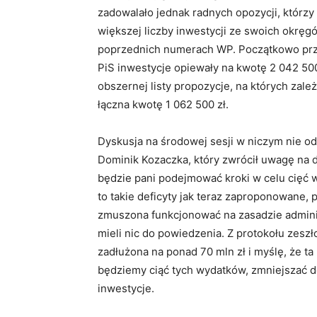
zadowalało jednak radnych opozycji, którzy
większej liczby inwestycji ze swoich okręg
poprzednich numerach WP. Początkowo prz
PiS inwestycje opiewały na kwotę 2 042 500 
obszernej listy propozycje, na których zale
łączna kwotę 1 062 500 zł.
Dyskusja na środowej sesji w niczym nie od
Dominik Kozaczka, który zwrócił uwagę na d
będzie pani podejmować kroki w celu cięć 
to takie deficyty jak teraz zaproponowane, p
zmuszona funkcjonować na zasadzie adminis
mieli nic do powiedzenia. Z protokołu zesz
zadłużona na ponad 70 mln zł i myślę, że ta
będziemy ciąć tych wydatków, zmniejszać def
inwestycje.