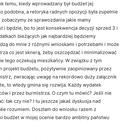
ok temu, kiedy wprowadzany był budżet jej
zo podobna, a retoryka radnych opozycji była zupełnie
r. i zobaczymy ze sprawozdania jakie mamy
t i będzie, bo to jest konsekwencja decyzji sprzed 3 i
ydatkach bieżących jak najbardziej będziemy
dzą do mnie z różnymi wnioskami i potrzebami i może
trza co jest sknerą, żeby oszczędzać i minimalizować
 nie tego oczekują mieszkańcy. W związku z tym
n projekt budżetu, pozytywnie zaopiniowany przez
istrz, zwracając uwagę na rekordowo duży załącznik
że, to wtedy gmina się rozwija. Każdy wydatek
ów i przez burmistrza. O czym tu mówić? Jeśli nie
 tak czy nie? I tu jeszcze jakaś dyskusja nad
Nie rozumiem. Doszłam do wniosku razem z
taki budżet w mojej ocenie bardzo ambitny państwu