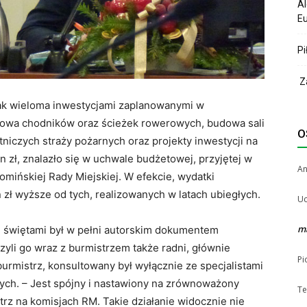
Al
Eu
Pi
Za
ak wieloma inwestycjami zaplanowanymi w
owa chodników oraz ścieżek rowerowych, budowa sali
O
tniczych straży pożarnych oraz projekty inwestycji na
ln zł, znalazło się w uchwale budżetowej, przyjętej w
A
mińskiej Rady Miejskiej. W efekcie, wydatki
n zł wyższe od tych, realizowanych w latach ubiegłych.
Uc
m
d świętami był w pełni autorskim dokumentem
zyli go wraz z burmistrzem także radni, głównie
Pi
a burmistrz, konsultowany był wyłącznie ze specjalistami
ych. – Jest spójny i nastawiony na zrównoważony
Te
rz na komisjach RM. Takie działanie widocznie nie