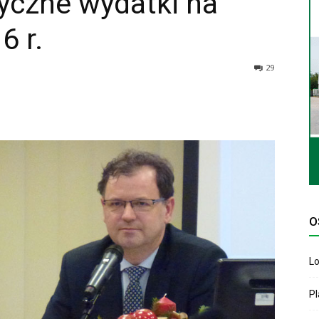
yczne wydatki na
6 r.
29
O
Lo
P