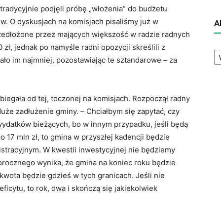
 tradycyjnie podjęli próbę „włożenia” do budżetu
ów. O dyskusjach na komisjach pisaliśmy już w
A
edłożone przez mających większość w radzie radnych
zł, jednak po namyśle radni opozycji skreślili z
A
N
żało im najmniej, pozostawiając te sztandarowe – za
biegała od tej, toczonej na komisjach. Rozpoczął radny
uże zadłużenie gminy. – Chciałbym się zapytać, czy
wydatków bieżących, bo w innym przypadku, jeśli będą
o 17 mln zł, to gmina w przyszłej kadencji będzie
tracyjnym. W kwestii inwestycyjnej nie będziemy
łorocznego wynika, że gmina na koniec roku będzie
 kwota będzie gdzieś w tych granicach. Jeśli nie
icytu, to rok, dwa i skończą się jakiekolwiek