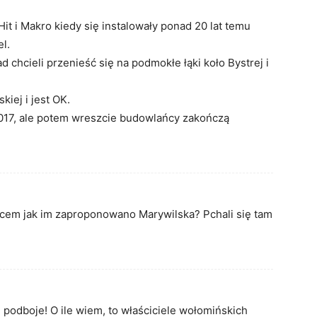
 Hit i Makro kiedy się instalowały ponad 20 lat temu
l.
d chcieli przenieść się na podmokłe łąki koło Bystrej i
kiej i jest OK.
2017, ale potem wreszcie budowlańcy zakończą
łacem jak im zaproponowano Marywilska? Pchali się tam
 podboje! O ile wiem, to właściciele wołomińskich