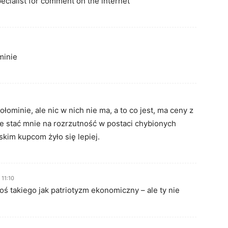
ecialist for comment on the internet
minie
ominie, ale nic w nich nie ma, a to co jest, ma ceny z
ie stać mnie na rozrzutność w postaci chybionych
kim kupcom żyło się lepiej.
 11:10
oś takiego jak patriotyzm ekonomiczny – ale ty nie