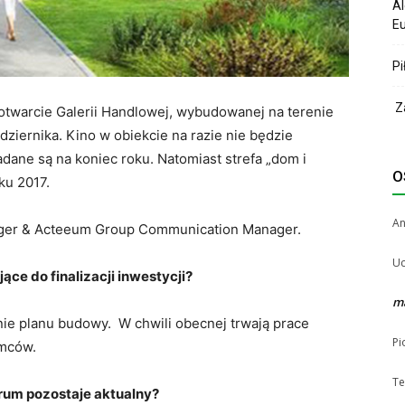
Al
Eu
Pi
Za
e otwarcie Galerii Handlowej, wybudowanej na terenie
ziernika. Kino w obiekcie na razie nie będzie
ane są na koniec roku. Natomiast strefa „dom i
O
ku 2017.
A
ger & Acteeum Group Communication Manager.
Uc
ące do finalizacji inwestycji?
m
nie planu budowy. W chwili obecnej trwają prace
Pi
emców.
Te
rum pozostaje aktualny?