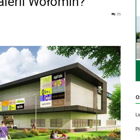
alerii Wołomin?
35
O
Lo
P