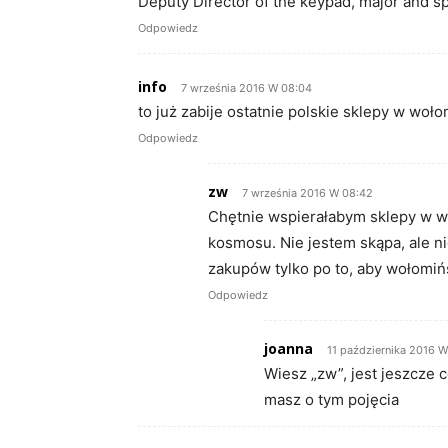
Deputy Director of the keypad, major and sp
Odpowiedz
info
7 września 2016 W 08:04
to już zabije ostatnie polskie sklepy w woło
Odpowiedz
zw
7 września 2016 W 08:42
Chętnie wspierałabym sklepy w woł
kosmosu. Nie jestem skąpa, ale n
zakupów tylko po to, aby wołomińs
Odpowiedz
joanna
11 października 2016 W
Wiesz „zw”, jest jeszcze c
masz o tym pojęcia