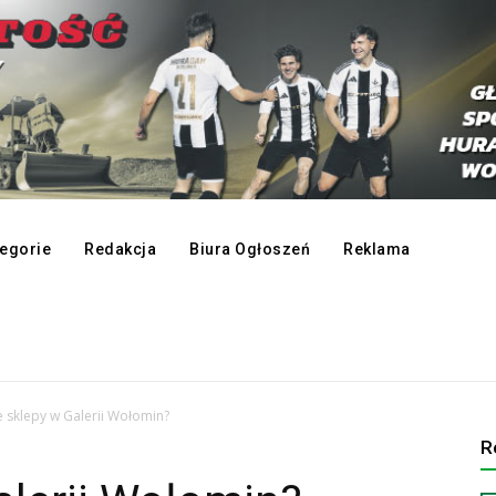
egorie
Redakcja
Biura Ogłoszeń
Reklama
e sklepy w Galerii Wołomin?
R