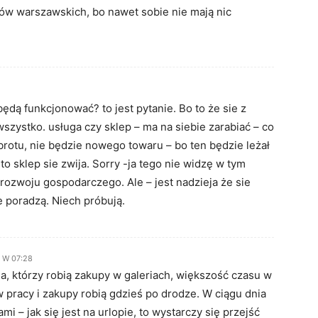
ów warszawskich, bo nawet sobie nie mają nic
 będą funkcjonować? to jest pytanie. Bo to że sie z
szystko. usługa czy sklep – ma na siebie zarabiać – co
obrotu, nie będzie nowego towaru – bo ten będzie leżał
to sklep sie zwija. Sorry -ja tego nie widzę w tym
rozwoju gospodarczego. Ale – jest nadzieja że sie
ie poradzą. Niech próbują.
6 W 07:28
 którzy robią zakupy w galeriach, większość czasu w
 pracy i zakupy robią gdzieś po drodze. W ciągu dnia
i – jak się jest na urlopie, to wystarczy się przejść