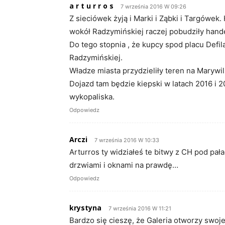
a r t u r r o s
7 września 2016 W 09:26
Z sieciówek żyją i Marki i Ząbki i Targówek.
wokół Radzymińskiej raczej pobudziły hande
Do tego stopnia , że kupcy spod placu Defila
Radzymińskiej.
Władze miasta przydzieliły teren na Marywils
Dojazd tam będzie kiepski w latach 2016 i 
wykopaliska.
Odpowiedz
Arczi
7 września 2016 W 10:33
Arturros ty widziałeś te bitwy z CH pod pa
drzwiami i oknami na prawdę…
Odpowiedz
krystyna
7 września 2016 W 11:21
Bardzo się cieszę, że Galeria otworzy swoje