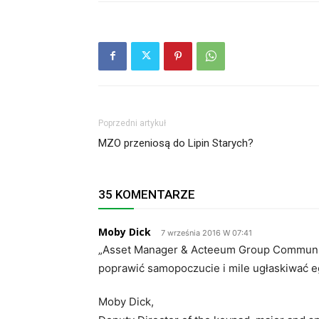
Poprzedni artykuł
MZO przeniosą do Lipin Starych?
35 KOMENTARZE
Moby Dick
7 września 2016 W 07:41
„Asset Manager & Acteeum Group Communicat
poprawić samopoczucie i mile ugłaskiwać ego
Moby Dick,