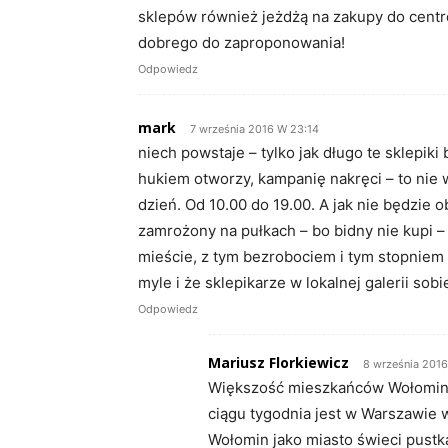
sklepów również jeżdżą na zakupy do centr
dobrego do zaproponowania!
Odpowiedz
mark
7 września 2016 W 23:14
niech powstaje – tylko jak długo te sklepiki
hukiem otworzy, kampanię nakręci – to nie w
dzień. Od 10.00 do 19.00. A jak nie będzie 
zamrożony na pułkach – bo bidny nie kupi – 
mieście, z tym bezrobociem i tym stopniem 
myle i że sklepikarze w lokalnej galerii sob
Odpowiedz
Mariusz Florkiewicz
8 września 201
Większość mieszkańców Wołomina,
ciągu tygodnia jest w Warszawie w
Wołomin jako miasto świeci pustkam