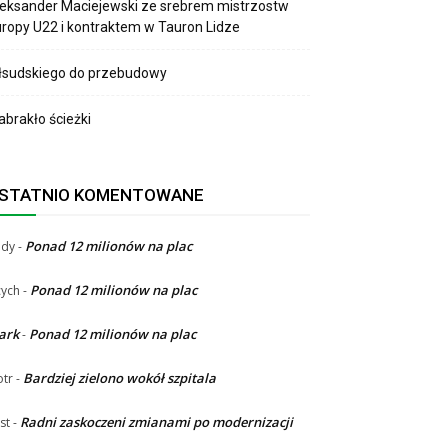
eksander Maciejewski ze srebrem mistrzostw
ropy U22 i kontraktem w Tauron Lidze
łsudskiego do przebudowy
brakło ścieżki
STATNIO KOMENTOWANE
Ponad 12 milionów na plac
ndy
-
Ponad 12 milionów na plac
ych
-
ark
Ponad 12 milionów na plac
-
Bardziej zielono wokół szpitala
otr
-
Radni zaskoczeni zmianami po modernizacji
st
-