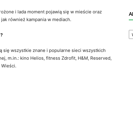
grożone i lada moment pojawią się w mieście oraz
A
, jak również kampania w mediach.
A
m?
N
 się wszystkie znane i popularne sieci wszystkich
, m.in.: kino Helios, fitness Zdrofit, H&M, Reserved,
 Wieści.