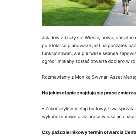
Jak dowiedziały się Wieści, nowe, oficjaln
po Stolarce planowane jest na początek paźd
funkcjonować, ale pierwsze seanse zapowiad
ogród” miałaby zostać otwarta dopiero w ro
Rozmawiamy z Moniką Swynar, Asset Mana
Na jakim etapie znajdują się prace zmierzaj
– Zakończyliśmy etap budowy, trwa sprząta
wykończeniowe oraz prace w lokalach naj
Czy październikowy termin otwarcia Cent