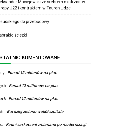
eksander Maciejewski ze srebrem mistrzostw
ropy U22 i kontraktem w Tauron Lidze
łsudskiego do przebudowy
brakło ścieżki
STATNIO KOMENTOWANE
Ponad 12 milionów na plac
ndy
-
Ponad 12 milionów na plac
ych
-
ark
Ponad 12 milionów na plac
-
Bardziej zielono wokół szpitala
otr
-
Radni zaskoczeni zmianami po modernizacji
st
-