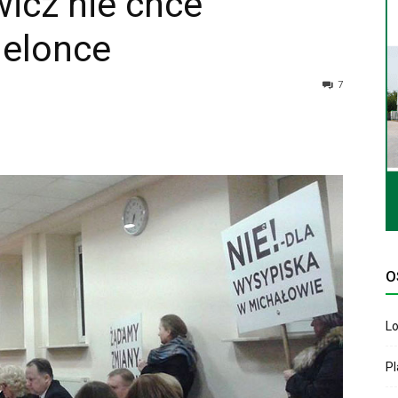
icz nie chce
ielonce
7
O
Lo
P