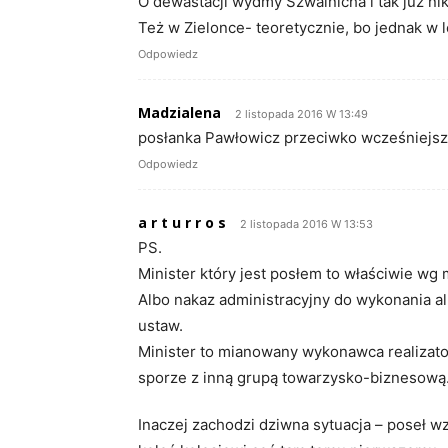
O dewastacji wydmy Szwalnicha i tak już nikt
Też w Zielonce- teoretycznie, bo jednak w 
Odpowiedz
Madzialena
2 listopada 2016 W 13:49
posłanka Pawłowicz przeciwko wcześniejsz
Odpowiedz
a r t u r r o s
2 listopada 2016 W 13:53
PS.
Minister który jest posłem to właściwie wg 
Albo nakaz administracyjny do wykonania al
ustaw.
Minister to mianowany wykonawca realizator
sporze z inną grupą towarzysko-biznesową
Inaczej zachodzi dziwna sytuacja – poseł wz