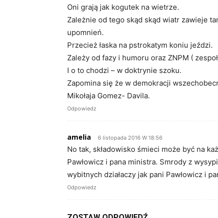
Oni grają jak kogutek na wietrze.
Zależnie od tego skąd skąd wiatr zawieje t
upomnień.
Przecież łaska na pstrokatym koniu jeździ.
Zależy od fazy i humoru oraz ZNPM ( zespoł
I o to chodzi – w doktrynie szoku.
Zapomina się że w demokracji wszechobecny 
Mikołaja Gomez- Davila.
Odpowiedz
amelia
6 listopada 2016 W 18:56
No tak, składowisko śmieci może być na każ
Pawłowicz i pana ministra. Smrody z wysypis
wybitnych działaczy jak pani Pawłowicz i pa
Odpowiedz
ZOSTAW ODPOWIEDŹ