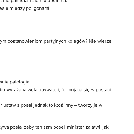
 nie pamięta. I się nie upomina.
lesie między poligonami.
ym postanowieniom partyjnych kolegów? Nie wierze!
mnie patologia.
bo wyrażana wola obywateli, formująca się w postaci
 ustaw a poseł jednak to ktoś inny – tworzy je w
.
ywa posła, żeby ten sam poseł-minister załatwił jak