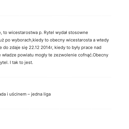
e, to wicestarostwa p. Rytel wydał stosowne
już po wyborach,kiedy to obecny wicestarosta a wtedy
do zdaje się 22.12 2014r, kiedy to były prace nad
e władze powiatu mogły te zezwolenie cofnąć.Obecny
l. I tak to jest.
da i uścinem – jedna liga