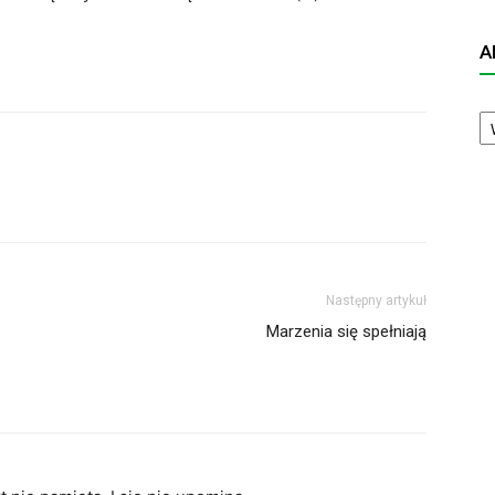
A
A
N
Następny artykuł
Marzenia się spełniają