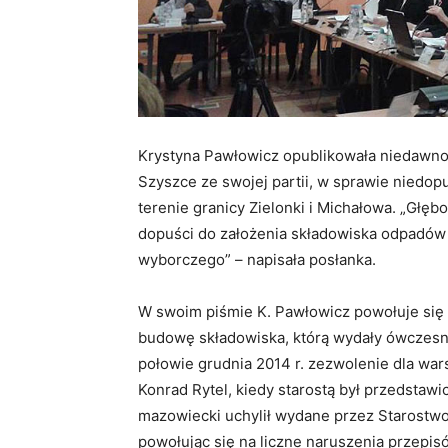
Krystyna Pawłowicz opublikowała niedawno 
Szyszce ze swojej partii, w sprawie niedo
terenie granicy Zielonki i Michałowa. „Głęb
dopuści do założenia składowiska odpadów 
wyborczego” – napisała posłanka.
W swoim piśmie K. Pawłowicz powołuje się 
budowę składowiska, którą wydały ówczesne
połowie grudnia 2014 r. zezwolenie dla wa
Konrad Rytel, kiedy starostą był przedstawic
mazowiecki uchylił wydane przez Starostw
powołując się na liczne naruszenia przepi