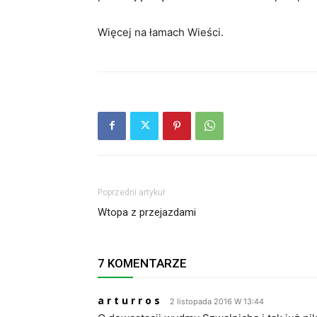
Więcej na łamach Wieści.
Poprzedni artykuł
Wtopa z przejazdami
7 KOMENTARZE
a r t u r r o s
2 listopada 2016 W 13:44