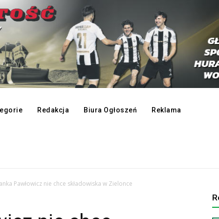
egorie
Redakcja
Biura Ogłoszeń
Reklama
anka Pawłowicz nie chce składowiska w Zielonce
R