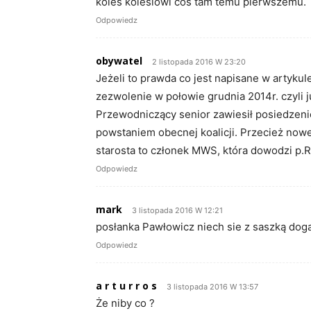
koleś kolesiowi coś tam temu pierwszemu.
Odpowiedz
obywatel
2 listopada 2016 W 23:20
Jeżeli to prawda co jest napisane w artykul
zezwolenie w połowie grudnia 2014r. czyli 
Przewodniczący senior zawiesił posiedzenie 
powstaniem obecnej koalicji. Przecież now
starosta to członek MWS, która dowodzi p.Ryte
Odpowiedz
mark
3 listopada 2016 W 12:21
posłanka Pawłowicz niech sie z saszką doga
Odpowiedz
a r t u r r o s
3 listopada 2016 W 13:57
Że niby co ?