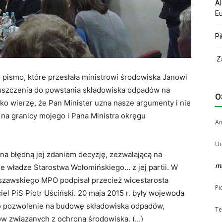
Al
Eu
Pi
Za
pismo, które przesłała ministrowi środowiska Janowi
puszczenia do powstania składowiska odpadów na
O
oko wierzę, że Pan Minister uzna nasze argumenty i nie
na granicy mojego i Pana Ministra okręgu
A
Uc
na błędną jej zdaniem decyzję, zezwalającą na
m
 władze Starostwa Wołomińskiego… z jej partii. W
rszawskiego MPO podpisał przecież wicestarosta
Pi
iel PiS Piotr Uściński. 20 maja 2015 r. były wojewoda
o pozwolenie na budowę składowiska odpadów,
Te
sów związanych z ochroną środowiska. (…)