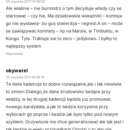
20 stycznia 2017 W 08:55
Ale właśnie – nie burmistrz o tym decyduje wtedy czy se
startować – czy nie. Ma dziadowskie wskaźniki – komisja
go nie wystawia- bo gus stwierdza – regres!.A on – może
se zawiązywać komitety – np na Marsie, w Timbuktu, w
Kongo. Tyle. Traktuje sie to zero – jedykowo. I byłby to
najlepszy system
Odpowiedz
obywatel
20 stycznia 2017 W 09:10
Te dwie kadencje to dobre rozwiązanie,ale i tak niewiele
to zmieni.Dlatego,że dane środowisko bedące przy
władzy, w tej drugiej kadencji będzie juz promowac
nowego kandydata, a jak to bedzie korzystne przy
wyborach go poprze i bedzie jak było tylko pod nowym
szyldem. Oczywiscie nie chce generalizować ale tak jest i
tak bedzie w wielu przypadkach.Chodzi o to aby nie