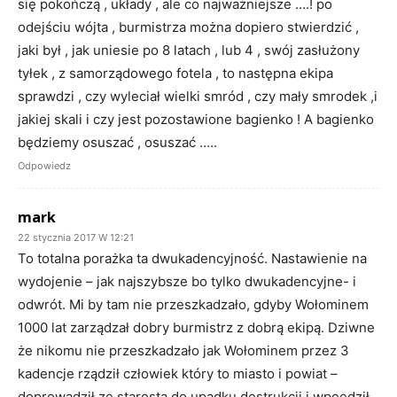
się pokończą , układy , ale co najważniejsze ….! po
odejściu wójta , burmistrza można dopiero stwierdzić ,
jaki był , jak uniesie po 8 latach , lub 4 , swój zasłużony
tyłek , z samorządowego fotela , to następna ekipa
sprawdzi , czy wyleciał wielki smród , czy mały smrodek ,i
jakiej skali i czy jest pozostawione bagienko ! A bagienko
będziemy osuszać , osuszać …..
Odpowiedz
mark
22 stycznia 2017 W 12:21
To totalna porażka ta dwukadencyjność. Nastawienie na
wydojenie – jak najszybsze bo tylko dwukadencyjne- i
odwrót. Mi by tam nie przeszkadzało, gdyby Wołominem
1000 lat zarządzał dobry burmistrz z dobrą ekipą. Dziwne
że nikomu nie przeszkadzało jak Wołominem przez 3
kadencje rządził człowiek który to miasto i powiat –
doprowadził ze starostą do upadku destrukcji i wpeędził