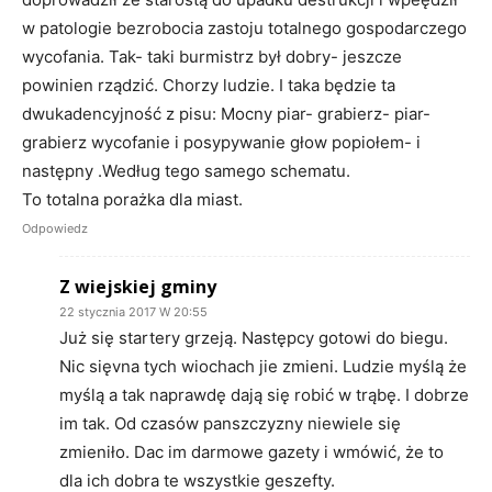
w patologie bezrobocia zastoju totalnego gospodarczego
wycofania. Tak- taki burmistrz był dobry- jeszcze
powinien rządzić. Chorzy ludzie. I taka będzie ta
dwukadencyjność z pisu: Mocny piar- grabierz- piar-
grabierz wycofanie i posypywanie głow popiołem- i
następny .Według tego samego schematu.
To totalna porażka dla miast.
Odpowiedz
Z wiejskiej gminy
22 stycznia 2017 W 20:55
Już się startery grzeją. Następcy gotowi do biegu.
Nic sięvna tych wiochach jie zmieni. Ludzie myślą że
myślą a tak naprawdę dają się robić w trąbę. I dobrze
im tak. Od czasów panszczyzny niewiele się
zmieniło. Dac im darmowe gazety i wmówić, że to
dla ich dobra te wszystkie geszefty.