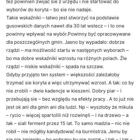
też powinien zwijać sie z urzędu i nie startować do
wyborów do koryta – bo sie nie nadaje.
Takie wskaźniki – łatwo jest stworzyć na podstawie
gusowskich danych nawet dla 30 lat wstecz – i to one
powinny wpływać na wybór.Powinny być opracowywane
dla poszczególnych gmin. Jasno by wypadało: dobrze
rządzi – ma możliwość startu w następnych wyborach –
bo ma dobre wskaźniki wzrostu na różnych polach. Źle
rządzi – niskie wskaźniki – spada na szczaw.
Gdyby przyjęto ten system – większości zależałoby
trzymać sie koryta a więc utrzymywać wzrost. A tak: co by
nie zrobili – dwie kadencje w kieszeni. Dobry piar – i
przebujają sie – bez względu na efekty pracy . A to już nie
jest ok ani dla gmin ani dla ludzi. Np – wyszłoby że mikula
– rycio – więcej spartolili niż rozwinęli – i na drzewo – a
tak – siali ferment przez 15 lat. To samo madzia – nic nie
robił – nie mógłby kandydować na burmistrza. Jemu by
sie nie zmieniło – bo wybrany by nie został – i tak – i tak –