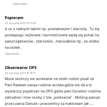
Odpowiedz
Popieram
23 stycznia 2017 W 11:06
A co z radnymi takimi np. powiatowymi i starostą . Tu się
pookppują i wójtowie i burmistrzowie będą się pchać na
samorządowców , starostów , marszałków itp , ze stołka
na stołek .
Odpowiedz
Obserwator OPS
25 stycznia 2017 W 19:17
Moze skonczy sie wciskanie na stolki rodzin pisali ze
Pani Radwan swoja rodzine wciska gdzie sie da a tu
wystarczy popatrzec na OPS gdzie pani Dyrektor rodzine
zatrudnia i inne osoby z tzw „polecenia” . Mobing panuje
przez pania Danute i pracownicy sa traktowani jak ….