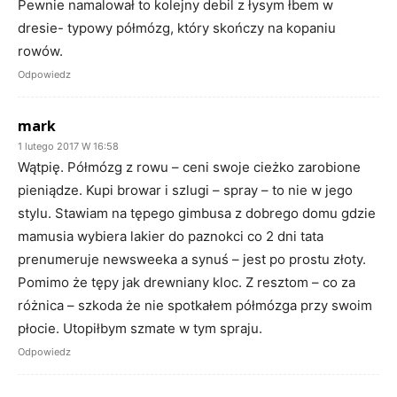
Pewnie namalował to kolejny debil z łysym łbem w
dresie- typowy półmózg, który skończy na kopaniu
rowów.
Odpowiedz
mark
1 lutego 2017 W 16:58
Wątpię. Półmózg z rowu – ceni swoje cieżko zarobione
pieniądze. Kupi browar i szlugi – spray – to nie w jego
stylu. Stawiam na tępego gimbusa z dobrego domu gdzie
mamusia wybiera lakier do paznokci co 2 dni tata
prenumeruje newsweeka a synuś – jest po prostu złoty.
Pomimo że tępy jak drewniany kloc. Z resztom – co za
różnica – szkoda że nie spotkałem półmózga przy swoim
płocie. Utopiłbym szmate w tym spraju.
Odpowiedz