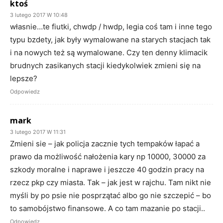
ktoś
3 lutego 2017 W 10:48
własnie…te fiutki, chwdp / hwdp, legia coś tam i inne tego
typu bzdety, jak były wymalowane na starych stacjach tak
i na nowych też są wymalowane. Czy ten denny klimacik
brudnych zasikanych stacji kiedykolwiek zmieni się na
lepsze?
Odpowiedz
mark
3 lutego 2017 W 11:31
Zmieni sie – jak policja zacznie tych tempaków łapać a
prawo da możliwość nałożenia kary np 10000, 30000 za
szkody moralne i naprawe i jeszcze 40 godzin pracy na
rzecz pkp czy miasta. Tak – jak jest w rajchu. Tam nikt nie
myśli by po psie nie posprzątać albo go nie szczepić – bo
to samobójstwo finansowe. A co tam mazanie po stacji..
Odpowiedz