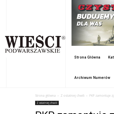
Strona Główna
Kat
Archiwum Numerów
Strona główna
Z ostatniej chwili
PKP zamontuje zj
Z ostatniej chwili