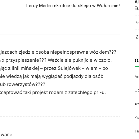
Al
Leroy Merlin rekrutuje do sklepu w Wołominie!
Eu
Pi
Za
ch zjazdach zjedzie osoba niepełnosprawna wózkiem???
x przyspieszenie??? Weźcie sie puknijcie w czoło.
O
ąc z linii mińskiej – przez Sulejówek – wiem – bo
 nie wiedzą jak mają wyglądać podjazdy dla osób
A
lub rowerzystów????
Uc
ceptować taki projekt rodem z zatęchłego prl-u.
m
Pi
Te
dowane.