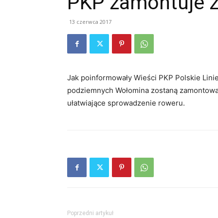
PKP zamontuje z
13 czerwca 2017
Jak poinformowały Wieści PKP Polskie Linie
podziemnych Wołomina zostaną zamontowa
ułatwiające sprowadzenie roweru.
Poprzedni artykuł