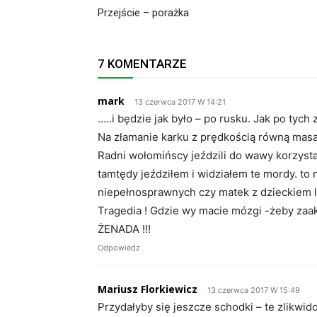
Przejście – porażka
7 KOMENTARZE
mark
13 czerwca 2017 W 14:21
…..i będzie jak było – po rusku. Jak po ty
Na złamanie karku z prędkością równą masa 
Radni wołomińscy jeździli do wawy korzystaj
tamtędy jeździłem i widziałem te mordy. to
niepełnosprawnych czy matek z dzieckiem 
Tragedia ! Gdzie wy macie mózgi -żeby zaak
ŻENADA !!!
Odpowiedz
Mariusz Florkiewicz
13 czerwca 2017 W 15:49
Przydałyby się jeszcze schodki – te zlikwi