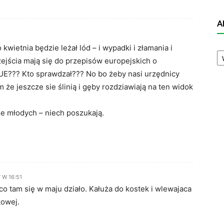
A
wietnia będzie leżał lód – i wypadki i złamania i
A
N
zejścia mają się do przepisów europejskich o
UE??? Kto sprawdzał??? No bo żeby nasi urzędnicy
 że jeszcze sie ślinią i gęby rozdziawiają na ten widok
e młodych – niech poszukają.
 W 16:51
 co tam się w maju działo. Kałuża do kostek i wlewajaca
kowej.