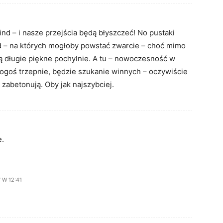
ind – i nasze przejścia będą błyszczeć! No pustaki
d – na których mogłoby powstać zwarcie – choć mimo
ą długie piękne pochylnie. A tu – nowoczesność w
kogoś trzepnie, będzie szukanie winnych – oczywiście
 zabetonują. Oby jak najszybciej.
e.
 W 12:41