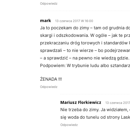
Odpowiedz
mark
13 czerwca 2017 W 16:00
Ja to poczekam do zimy – tam od grudnia do k
skargi i odszkodowania. W ogóle – jak te pr
przekraczaniu dróg torowych i standardów 
sprawdzali – to nie wierze – bo podejrzewam
– a sprawdzić – na pewno nie wiedzą gdzie.
Podpowiem: W trybunie ludu albo sztandarz
ŻENADA !!!
Odpowiedz
Mariusz Florkiewicz
13 czerwca 2017
Nie trzeba do zimy. Ja widziałem,
się woda do tunelu od strony Las
Odpowiedz