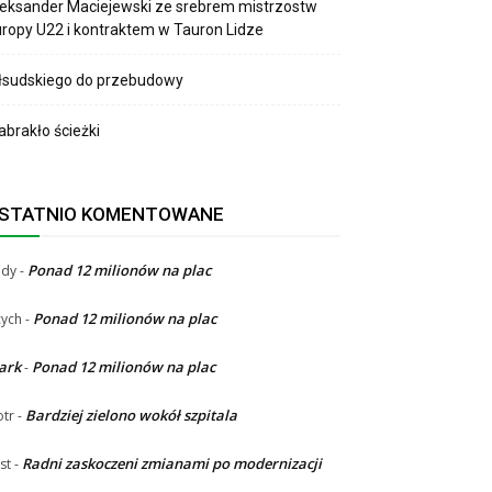
eksander Maciejewski ze srebrem mistrzostw
ropy U22 i kontraktem w Tauron Lidze
łsudskiego do przebudowy
brakło ścieżki
STATNIO KOMENTOWANE
Ponad 12 milionów na plac
ndy
-
Ponad 12 milionów na plac
ych
-
ark
Ponad 12 milionów na plac
-
Bardziej zielono wokół szpitala
otr
-
Radni zaskoczeni zmianami po modernizacji
st
-