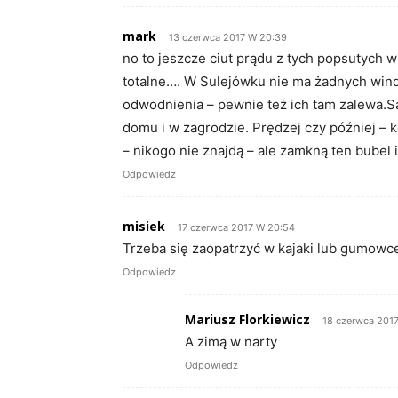
mark
13 czerwca 2017 W 20:39
no to jeszcze ciut prądu z tych popsutych w
totalne…. W Sulejówku nie ma żadnych win
odwodnienia – pewnie też ich tam zalewa.S
domu i w zagrodzie. Prędzej czy później – 
– nikogo nie znajdą – ale zamkną ten bubel i
Odpowiedz
misiek
17 czerwca 2017 W 20:54
Trzeba się zaopatrzyć w kajaki lub gumowc
Odpowiedz
Mariusz Florkiewicz
18 czerwca 2017
A zimą w narty
Odpowiedz