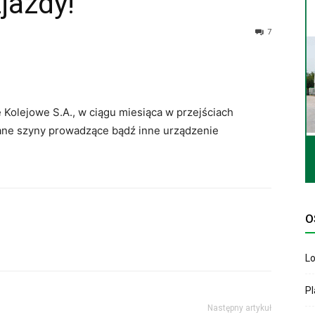
jazdy!
7
 Kolejowe S.A., w ciągu miesiąca w przejściach
ne szyny prowadzące bądź inne urządzenie
O
Lo
P
Następny artykuł