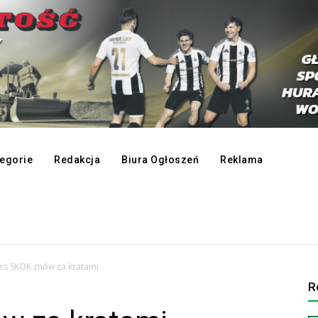
egorie
Redakcja
Biura Ogłoszeń
Reklama
es SKOK znów za kratami
R