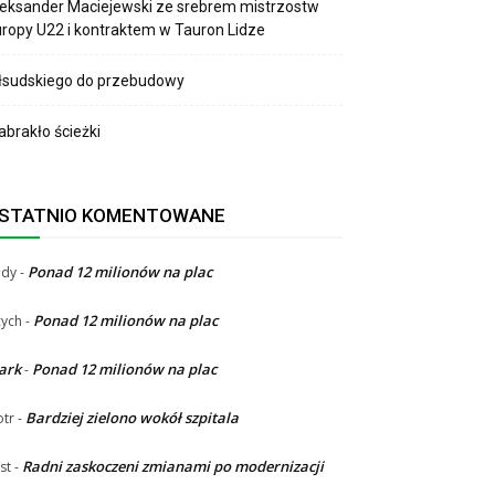
eksander Maciejewski ze srebrem mistrzostw
ropy U22 i kontraktem w Tauron Lidze
łsudskiego do przebudowy
brakło ścieżki
STATNIO KOMENTOWANE
Ponad 12 milionów na plac
ndy
-
Ponad 12 milionów na plac
ych
-
ark
Ponad 12 milionów na plac
-
Bardziej zielono wokół szpitala
otr
-
Radni zaskoczeni zmianami po modernizacji
st
-