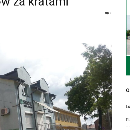
w za kratami
6
O
Lo
P