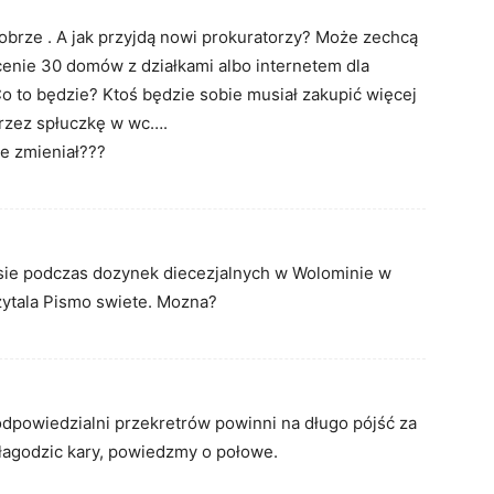
obrze . A jak przyjdą nowi prokuratorzy? Może zechcą
cenie 30 domów z działkami albo internetem dla
o to będzie? Ktoś będzie sobie musiał zakupić więcej
przez spłuczkę w wc….
ie zmieniał???
sie podczas dozynek diecezjalnych w Wolominie w
zytala Pismo swiete. Mozna?
powiedzialni przekretrów powinni na długo pójść za
złagodzic kary, powiedzmy o połowe.