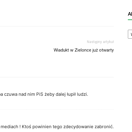
A
A
N
Następny artykuł
Wiadukt w Zielonce już otwarty
a czuwa nad nim PiS żeby dalej łupił ludzi.
w mediach ! Ktoś powinien tego zdecydowanie zabronić.