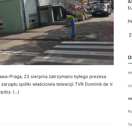
Al
Eu
Pi
Za
O
A
awa-Praga, 23 sierpnia zatrzymano byłego prezesa
zarządu spółki właściciela telewizji TVR Dominik de V.
Uc
iędzy. (…)
m
Pi
Te