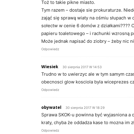
Toż to takie pikne miasto.
Tym razem – dostaje sie prokuraturze. Nied
zająć się sprawą wiaty na ośmiu słupach w 
sołectw w cenie 6 domów z działkami???? C
papieru toaletowego – i rachunki wzrosną 
Może jednak napisać do ziobry – żeby nic n
Odpowiedz
Wiesiek
30 sierpnia 2017 W 14:53
Trudno w to uwierzyc ale w tym samym cza
obecnosci glow kosciola byla wiceprezes c
Odpowiedz
obywatel
30 sierpnia 2017 W 18:29
Sprawa SKOK-u powinna być wyjasniona a od
kraty, chyba że oddadza kase to mozna im 
Odpowiedz