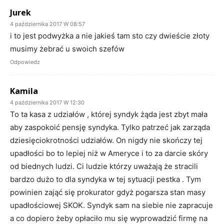
Jurek
4 października 2017 W 08:57
i to jest podwyżka a nie jakieś tam sto czy dwieście złoty
musimy żebrać u swoich szefów
Odpowiedz
Kamila
4 października 2017 W 12:30
To ta kasa z udziałów , której syndyk żąda jest zbyt mała
aby zaspokoić pensję syndyka. Tylko patrzeć jak zarząda
dziesięciokrotności udziałów. On nigdy nie skończy tej
upadłości bo to lepiej niż w Ameryce i to za darcie skóry
od biednych ludzi. Ci ludzie którzy uważają że stracili
bardzo dużo to dla syndyka w tej sytuacji pestka . Tym
powinien zająć się prokurator gdyż pogarsza stan masy
upadłościowej SKOK. Syndyk sam na siebie nie zapracuje
a co dopiero żeby opłaciło mu się wyprowadzić firmę na