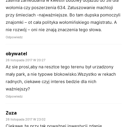
zasłnia zaniedbania w kwestii budowy dojazdu do S8 dla
wołomia czy poszerzenia 634. Zatuszowanie machloji
przy śmieciach -najważniejsze. Bo tam dupska pomoczyli
znajomki – ot cała polityka wołomińskiego magistratu. A
nie rozwój – oni nie znają znaczenia tego słowa.
Odpowiedz
obywatel
26 listopada 2017 W 20:27
Az sie prosi,aby na resztce tego terenu był urzadzony
mały park, a nie typowe blokowisko.Wszystko w rekach
radnych, ciekawe czyj interes bedzie dla nich
ważniejszy?
Odpowiedz
Zuza
26 listopada 2017 W 23:02
Ciekawe że przy tak poważnej inwestycji zdanie