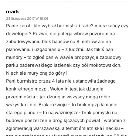
mark
23 listopada 2017 W 18:06
Panie karol : kto wybrał burmistrz i rade? mieszkańcy czy
deweloper? Rozwój nie polega wbrew pozorom na
zabudowywaniu blok hausów co 8 metrów ale na
planowaniu i uzgadnianiu – z ludźmi. Jak takiś pan
mundry – to zgłoś pan w wawie propozycje zabudowy
parku paderewskiego łazienek czy pól mokotowskich.
Niech sie mury pną do góry !
Pani burmistrz przez 4 lata nie ustanowiła żadnego
konkretnego mpzp . Wołomin jest jak dżungla
przedmieścia – jak dżungla: wszyscy mogą robić
wszystko i nic. Brak rozwoju – to brak mpzp łamanie
starego planu i – to najważniejsze- brak pomysłu na
budowe poszerzenie dróg łączących powiat i wołomin z
aglomeracją warszawską. a temat śmietniska i neciku –