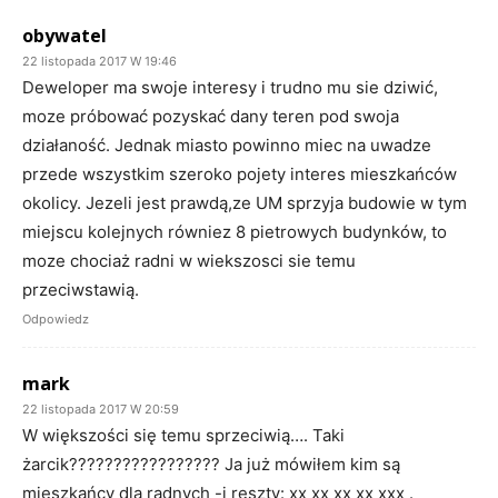
obywatel
22 listopada 2017 W 19:46
Deweloper ma swoje interesy i trudno mu sie dziwić,
moze próbować pozyskać dany teren pod swoja
działaność. Jednak miasto powinno miec na uwadze
przede wszystkim szeroko pojety interes mieszkańców
okolicy. Jezeli jest prawdą,ze UM sprzyja budowie w tym
miejscu kolejnych równiez 8 pietrowych budynków, to
moze chociaż radni w wiekszosci sie temu
przeciwstawią.
Odpowiedz
mark
22 listopada 2017 W 20:59
W większości się temu sprzeciwią…. Taki
żarcik????????????????? Ja już mówiłem kim są
mieszkańcy dla radnych -i reszty: xx xx xx xx xxx .