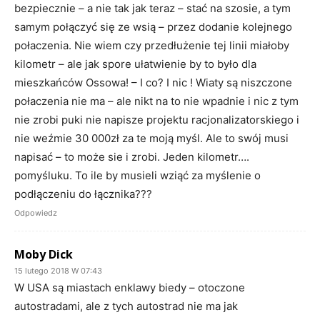
bezpiecznie – a nie tak jak teraz – stać na szosie, a tym
samym połączyć się ze wsią – przez dodanie kolejnego
połaczenia. Nie wiem czy przedłużenie tej linii miałoby
kilometr – ale jak spore ułatwienie by to było dla
mieszkańców Ossowa! – I co? I nic ! Wiaty są niszczone
połaczenia nie ma – ale nikt na to nie wpadnie i nic z tym
nie zrobi puki nie napisze projektu racjonalizatorskiego i
nie weźmie 30 000zł za te moją myśl. Ale to swój musi
napisać – to może sie i zrobi. Jeden kilometr….
pomyśluku. To ile by musieli wziąć za myślenie o
podłączeniu do łącznika???
Odpowiedz
Moby Dick
15 lutego 2018 W 07:43
W USA są miastach enklawy biedy – otoczone
autostradami, ale z tych autostrad nie ma jak