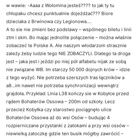
w wawie: -Aaaa z Wołomina jesteś???? to jak ty tu
chłopaku chcesz punktualnie dojeżdżać??? Biore
dzieciaka z Brwinowa czy Legionowa….
A to sie nie zmieni bez podstawy – wspólnego biletu i linii
ztm i skm. Bo mając jednolite połączenie – można właśnie
zobaczeć te Polske A. Ale naszym włodarzom strasznie
zależy żeby ludzie tego NIE ZOBACZYLI. Dlatego ta droga
jest – jaka jest i jeździ po niej pół alfabetu nijak ze sobą
nie związane WB. Im starczy 50 000 dojnych krów – idzie
z tego wyżyć. Nie potrzeba szerszych tras łączników a
a8…im nawet nie potrzeba synchronizacji wewnątrz
grajdoła. Przykład: Linia L38 kończy sie w Kobyłce przed
rądem Bohaterów Ossowa – 200m od szkoły. Lecz
przecież Kobyłka czy starostwo pociągnęło ulice
Bohaterów Ossowa aż do wsi Osów – budując 4
rozpierniczane przystanki z zatokami a przy wsi ossów –
niewielką zatoczkę gdzie ten busik mógłby zawrócić –