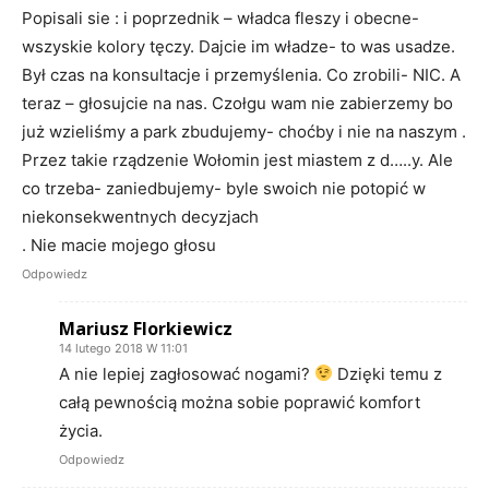
Popisali sie : i poprzednik – władca fleszy i obecne-
wszyskie kolory tęczy. Dajcie im władze- to was usadze.
Był czas na konsultacje i przemyślenia. Co zrobili- NIC. A
teraz – głosujcie na nas. Czołgu wam nie zabierzemy bo
już wzieliśmy a park zbudujemy- choćby i nie na naszym .
Przez takie rządzenie Wołomin jest miastem z d…..y. Ale
co trzeba- zaniedbujemy- byle swoich nie potopić w
niekonsekwentnych decyzjach
. Nie macie mojego głosu
Odpowiedz
Mariusz Florkiewicz
14 lutego 2018 W 11:01
A nie lepiej zagłosować nogami?
Dzięki temu z
całą pewnością można sobie poprawić komfort
życia.
Odpowiedz