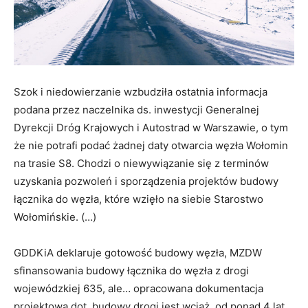
Szok i niedowierzanie wzbudziła ostatnia informacja
podana przez naczelnika ds. inwestycji Generalnej
Dyrekcji Dróg Krajowych i Autostrad w Warszawie, o tym
że nie potrafi podać żadnej daty otwarcia węzła Wołomin
na trasie S8. Chodzi o niewywiązanie się z terminów
uzyskania pozwoleń i sporządzenia projektów budowy
łącznika do węzła, które wzięło na siebie Starostwo
Wołomińskie. (…)
GDDKiA deklaruje gotowość budowy węzła, MZDW
sfinansowania budowy łącznika do węzła z drogi
wojewódzkiej 635, ale… opracowana dokumentacja
projektowa dot. budowy drogi jest wciąż, od ponad 4 lat