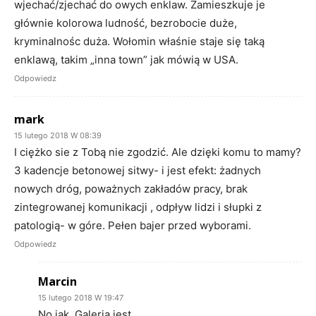
wjechać/zjechać do owych enklaw. Zamieszkuje je
głównie kolorowa ludność, bezrobocie duże,
kryminalnośc duża. Wołomin właśnie staje się taką
enklawą, takim „inna town” jak mówią w USA.
Odpowiedz
mark
15 lutego 2018 W 08:39
I ciężko sie z Tobą nie zgodzić. Ale dzięki komu to mamy?
3 kadencje betonowej sitwy- i jest efekt: żadnych
nowych dróg, poważnych zakładów pracy, brak
zintegrowanej komunikacji , odpływ lidzi i słupki z
patologią- w góre. Pełen bajer przed wyborami.
Odpowiedz
Marcin
15 lutego 2018 W 19:47
No jak, Galeria jest