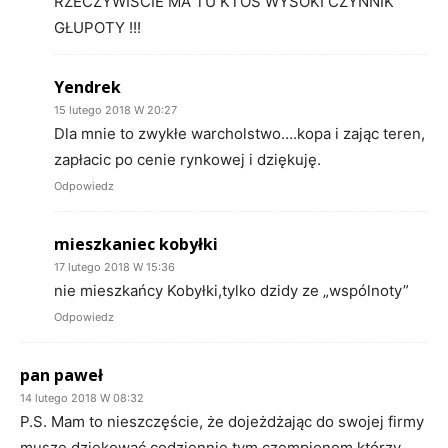
RZECZYWISCIE MA TU KTOS WYSOKI CZYNNIK
GŁUPOTY !!!
Yendrek
15 lutego 2018 W 20:27
Dla mnie to zwykłe warcholstwo….kopa i zając teren,
zapłacic po cenie rynkowej i dziękuję.
Odpowiedz
mieszkaniec kobyłki
17 lutego 2018 W 15:36
nie mieszkańcy Kobyłki,tylko dzidy ze „wspólnoty”
Odpowiedz
pan paweł
14 lutego 2018 W 08:32
P.S. Mam to nieszczęście, że dojeżdżając do swojej firmy
musze dziękować codziennie tym czempionom którzy