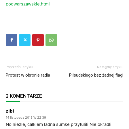
podwarszawskie.html
Poprzedni artykuł
Następny artykuł
Protest w obronie radia
Piłsudskiego bez żadnej flagi
2 KOMENTARZE
zibi
14 listopada 2018 W 22:39
No niezle, całkiem ładna sumke przytulili.Nie okradli