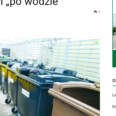
i „po wodzie”
2
O
Lo
P