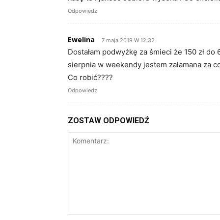
Odpowiedz
Ewelina
7 maja 2019 W 12:32
Dostałam podwyżkę za śmieci że 150 zł do 
sierpnia w weekendy jestem załamana za co
Co robić????
Odpowiedz
ZOSTAW ODPOWIEDŹ