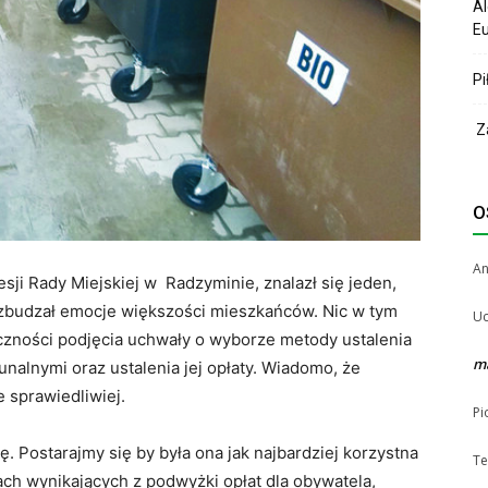
Al
Eu
Pi
Za
O
A
ji Rady Miejskiej w Radzyminie, znalazł się jeden,
wzbudzał emocje większości mieszkańców. Nic w tym
Uc
zności podjęcia uchwały o wyborze metody ustalenia
m
alnymi oraz ustalenia jej opłaty. Wiadomo, że
 sprawiedliwiej.
Pi
. Postarajmy się by była ona jak najbardziej korzystna
Te
ch wynikających z podwyżki opłat dla obywatela,