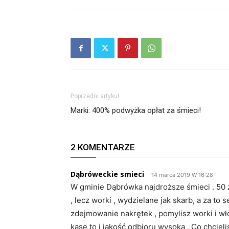
Poprzedni artykuł
Marki: 400% podwyżka opłat za śmieci!
2 KOMENTARZE
Dąbróweckie smieci
14 marca 2019 W 16:28
W gminie Dąbrówka najdroższe śmieci . 50 
, lecz worki , wydzielane jak skarb, a za to 
zdejmowanie nakrętek , pomylisz worki i wło
kasę to i jakość odbioru wysoka . Co chcieli