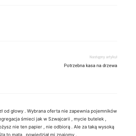
Następny artykuł
Potrzebna kasa na drzewa
zł od głowy . Wybrana oferta nie zapewnia pojemników
segregacja śmieci jak w Szwajcarii , mycie butelek ,
żysz nie ten papier , nie odbiorą . Ale za taką wysoką
śta to mata , powiedział mi znajomy .