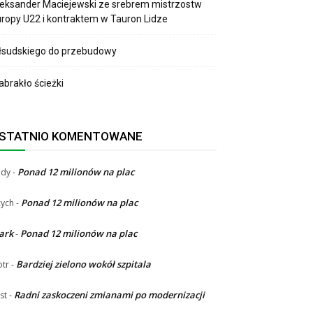
eksander Maciejewski ze srebrem mistrzostw
ropy U22 i kontraktem w Tauron Lidze
łsudskiego do przebudowy
brakło ścieżki
STATNIO KOMENTOWANE
Ponad 12 milionów na plac
ndy
-
Ponad 12 milionów na plac
ych
-
ark
Ponad 12 milionów na plac
-
Bardziej zielono wokół szpitala
otr
-
Radni zaskoczeni zmianami po modernizacji
st
-