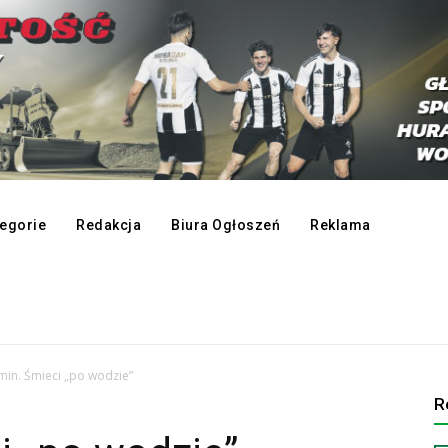
egorie
Redakcja
Biura Ogłoszeń
Reklama
in. Śmieci „po wodzie”
R