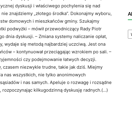
cznej dyskusji i właściwego pochylenia się nad
 nie znajdziemy „złotego środka”. Dokonajmy wyboru,
A
darstw domowych i mieszkańców gminy. Szukajmy
A
utki podwyżki – mówił przewodniczący Rady Piotr
N
o dnia dyskusji. – Zmiana systemy naliczanie opłat,
, wydaje się metodą najbardziej uczciwą. Jest ona
ńców – kontynuował przeciągając wzrokiem po sali. –
rzyjemności czy podejmowanie łatwych decyzji.
 czasem niezwykle trudne, takie jak dziś. Miejmy
 nas wszystkich, nie tylko anonimowych
 sąsiadów i nas samych. Apeluje o rozwagę i rozsądne
 rozpoczynając kilkugodzinną dyskusję radnych.(…)