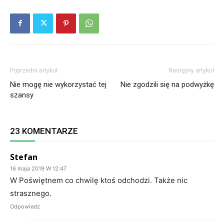
Poprzedni artykuł
Następny artykuł
Nie mogę nie wykorzystać tej
Nie zgodzili się na podwyżkę
szansy
23 KOMENTARZE
Stefan
16 maja 2019 W 12:47
W Poświętnem co chwilę ktoś odchodzi. Także nic
strasznego.
Odpowiedz