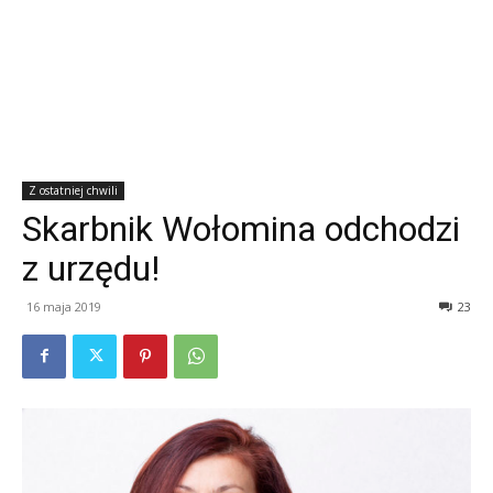
Z ostatniej chwili
Skarbnik Wołomina odchodzi
z urzędu!
16 maja 2019
23