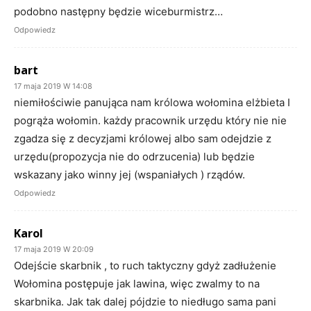
podobno następny będzie wiceburmistrz…
Odpowiedz
bart
17 maja 2019 W 14:08
niemiłościwie panująca nam królowa wołomina elżbieta I
pogrąża wołomin. każdy pracownik urzędu który nie nie
zgadza się z decyzjami królowej albo sam odejdzie z
urzędu(propozycja nie do odrzucenia) lub będzie
wskazany jako winny jej (wspaniałych ) rządów.
Odpowiedz
Karol
17 maja 2019 W 20:09
Odejście skarbnik , to ruch taktyczny gdyż zadłużenie
Wołomina postępuje jak lawina, więc zwalmy to na
skarbnika. Jak tak dalej pójdzie to niedługo sama pani