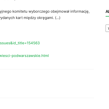
yjnego komitetu wyborczego obejmował informację,
A
ydanych kart między okręgami. (…)
A
N
eissues&id_title=154563
wiesci-podwarszawskie.html