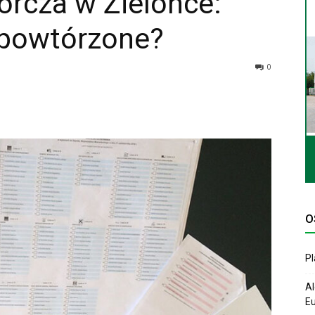
rcza w Zielonce:
 powtórzone?
0
O
P
Al
Eu