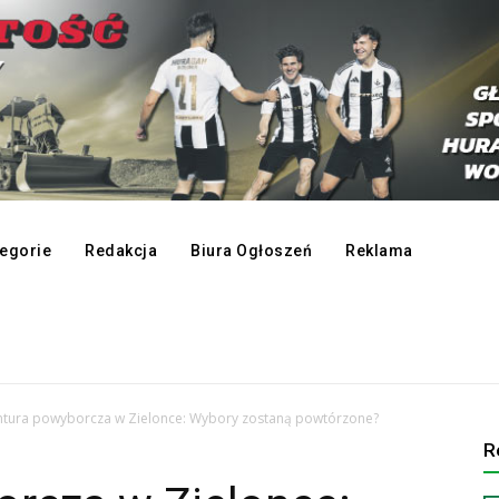
egorie
Redakcja
Biura Ogłoszeń
Reklama
tura powyborcza w Zielonce: Wybory zostaną powtórzone?
R