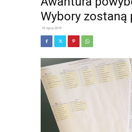
Awantura powybo
Wybory zostaną
10 lipca 2019