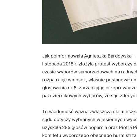
Jak poinformowała Agnieszka Bardowska – 
listopada 2018 r. złożyła protest wyborczy
czasie wyborów samorządowych na radnych
rozpatrując wniosek, właśnie postanowił u
głosowania nr 8, zarządzając przeprowadze
październikowych wyborów, że sąd zdecydowa
To wiadomość ważna zwłaszcza dla mieszkań
sądu dotyczy wybranych w jesiennych wybo
uzyskała 285 głosów poparcia oraz Piotra Pi
komitetu wyborczego obecnego burmistrza Z