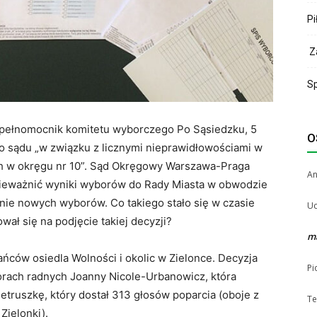
Pi
Za
Sp
pełnomocnik komitetu wyborczego Po Sąsiedzku, 5
O
 do sądu „w związku z licznymi nieprawidłowościami w
 w okręgu nr 10”. Sąd Okręgowy Warszawa-Praga
A
nieważnić wyniki wyborów do Rady Miasta w obwodzie
nie nowych wyborów. Co takiego stało się w czasie
Uc
ł się na podjęcie takiej decyzji?
m
ców osiedla Wolności i okolic w Zielonce. Decyzja
Pi
rach radnych Joanny Nicole-Urbanowicz, która
etruszkę, który dostał 313 głosów poparcia (oboje z
Te
ielonki).