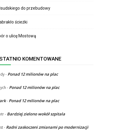
łsudskiego do przebudowy
brakło ścieżki
ór o ulicę Mostową
STATNIO KOMENTOWANE
Ponad 12 milionów na plac
ndy
-
Ponad 12 milionów na plac
ych
-
ark
Ponad 12 milionów na plac
-
Bardziej zielono wokół szpitala
otr
-
Radni zaskoczeni zmianami po modernizacji
st
-