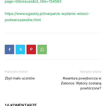
page=titleissues&id_title=154563
https://www.egazety.pl/marpan/e-wydanie-wiesci-
podwarszawskie.html
Poprzedni artykuł
Następny artykuł
Zbyt mało uczniów
Awantura powyborcza w
Zielonce: Wybory zostaną
powtórzone?
16 KOMENTARZE