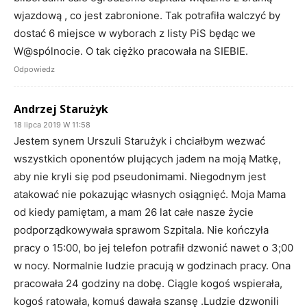
wjazdową , co jest zabronione. Tak potrafiła walczyć by
dostać 6 miejsce w wyborach z listy PiS będąc we
W@spólnocie. O tak ciężko pracowała na SIEBIE.
Odpowiedz
Andrzej Starużyk
18 lipca 2019 W 11:58
Jestem synem Urszuli Starużyk i chciałbym wezwać
wszystkich oponentów plujących jadem na moją Matkę,
aby nie kryli się pod pseudonimami. Niegodnym jest
atakować nie pokazując własnych osiągnięć. Moja Mama
od kiedy pamiętam, a mam 26 lat całe nasze życie
podporządkowywała sprawom Szpitala. Nie kończyła
pracy o 15:00, bo jej telefon potrafił dzwonić nawet o 3;00
w nocy. Normalnie ludzie pracują w godzinach pracy. Ona
pracowała 24 godziny na dobę. Ciągle kogoś wspierała,
kogoś ratowała, komuś dawała szansę .Ludzie dzwonili