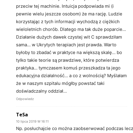
przeciw tej machinie. Intuicja podpowiada mi (i
pewnie wielu jeszcze osobom) że ma rację. Ludzie
korzystając z tych informacji wychodzą z ciężkich
wieloletnich chorób. Dlatego ma tak duże poparcie…
Działanie dużych dawek czystej wit C sprawdziłam
sama… w Ukrytych terapiach jest prawda. Warto
byłoby to zbadać w praktyce na większą skalę… bo
tylko takie teorie są prawdziwe, które potwierdza
praktyka… tymczasem komuś przeszkadza ta jego
edukacyjna działalność… a co z wolnością? Myślałam
że w naszym szpitalu mógłby powstać taki
doświadczalny oddział…
Odpowiedz
TeSa
10 lipca 2019 W 16:11
Np. posłuchajcie co można zaobserwować podczas lec