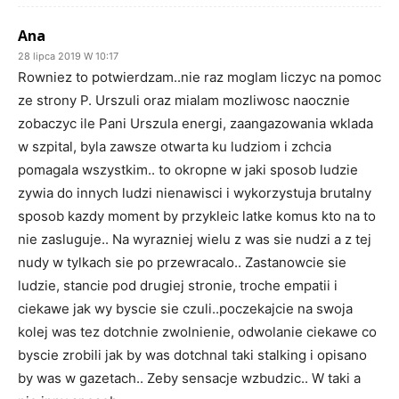
Ana
28 lipca 2019 W 10:17
Rowniez to potwierdzam..nie raz moglam liczyc na pomoc
ze strony P. Urszuli oraz mialam mozliwosc naocznie
zobaczyc ile Pani Urszula energi, zaangazowania wklada
w szpital, byla zawsze otwarta ku ludziom i zchcia
pomagala wszystkim.. to okropne w jaki sposob ludzie
zywia do innych ludzi nienawisci i wykorzystuja brutalny
sposob kazdy moment by przykleic latke komus kto na to
nie zasluguje.. Na wyrazniej wielu z was sie nudzi a z tej
nudy w tylkach sie po przewracalo.. Zastanowcie sie
ludzie, stancie pod drugiej stronie, troche empatii i
ciekawe jak wy byscie sie czuli..poczekajcie na swoja
kolej was tez dotchnie zwolnienie, odwolanie ciekawe co
byscie zrobili jak by was dotchnal taki stalking i opisano
by was w gazetach.. Zeby sensacje wzbudzic.. W taki a