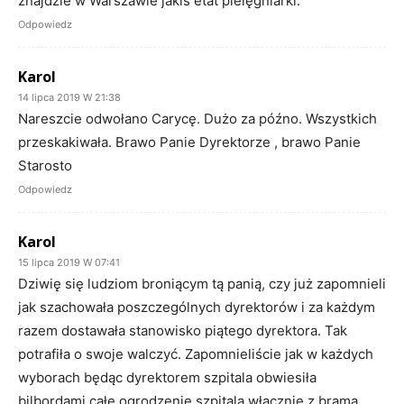
znajdzie w Warszawie jakiś etat pielęgniarki.
Odpowiedz
Karol
14 lipca 2019 W 21:38
Nareszcie odwołano Carycę. Dużo za późno. Wszystkich
przeskakiwała. Brawo Panie Dyrektorze , brawo Panie
Starosto
Odpowiedz
Karol
15 lipca 2019 W 07:41
Dziwię się ludziom broniącym tą panią, czy już zapomnieli
jak szachowała poszczególnych dyrektorów i za każdym
razem dostawała stanowisko piątego dyrektora. Tak
potrafiła o swoje walczyć. Zapomnieliście jak w każdych
wyborach będąc dyrektorem szpitala obwiesiła
bilbordami całe ogrodzenie szpitala włącznie z bramą