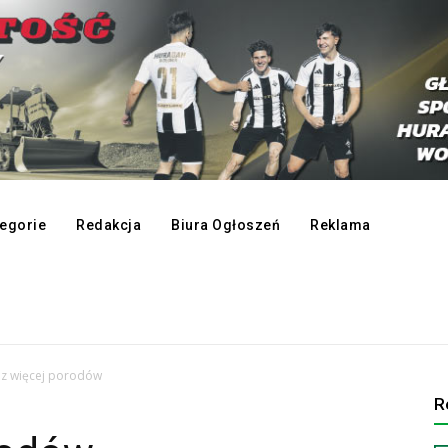
egorie
Redakcja
Biura Ogłoszeń
Reklama
z więcej porodów
R