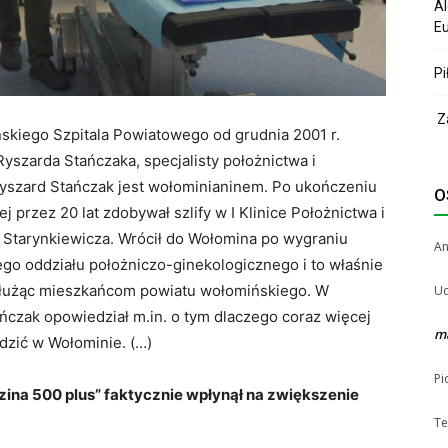
Al
Eu
Pi
Za
skiego Szpitala Powiatowego od grudnia 2001 r.
yszarda Stańczaka, specjalisty położnictwa i
Ryszard Stańczak jest wołominianinem. Po ukończeniu
O
przez 20 lat zdobywał szlify w I Klinice Położnictwa i
 Starynkiewicza. Wrócił do Wołomina po wygraniu
A
go oddziału położniczo-ginekologicznego i to właśnie
 służąc mieszkańcom powiatu wołomińskiego. W
Uc
ńczak opowiedział m.in. o tym dlaczego coraz więcej
m
dzić w Wołominie. (…)
Pi
na 500 plus” faktycznie wpłynął na zwiększenie
Te