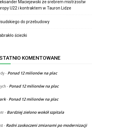
eksander Maciejewski ze srebrem mistrzostw
ropy U22 i kontraktem w Tauron Lidze
łsudskiego do przebudowy
brakło ścieżki
STATNIO KOMENTOWANE
Ponad 12 milionów na plac
ndy
-
Ponad 12 milionów na plac
ych
-
ark
Ponad 12 milionów na plac
-
Bardziej zielono wokół szpitala
otr
-
Radni zaskoczeni zmianami po modernizacji
st
-