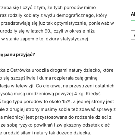
trzeba się liczyć z tym, że tych porodów mimo
A
raz rodziły kobiety z wyżu demograficznego, który
e przedstawiają się już tak optymistycznie, ponieważ w
A
odziły się w latach 90., czyli w okresie niżu
N
w stanie zapełnić tej dziury statystycznej.
ię panu przyjąć?
entka z Ostrówka urodziła drogami natury dziecko, które
 się szczęśliwie i duma rozpierała całą gminę
acja w telewizji. Co ciekawe, na przestrzeni ostatnich
z wysoką masą urodzeniową powyżej 4 kg. Kiedyś
ć tego typu porodów to około 15%. Z jednej strony jest
le z drugiej strony musimy sobie też zdawać sprawę z
a miednicy) jest przystosowana do rodzenie dzieci z
 ze sobą ryzyko powikłań i zwiększony odsetek cieć
e urodzić siłami natury tak dużego dziecka.