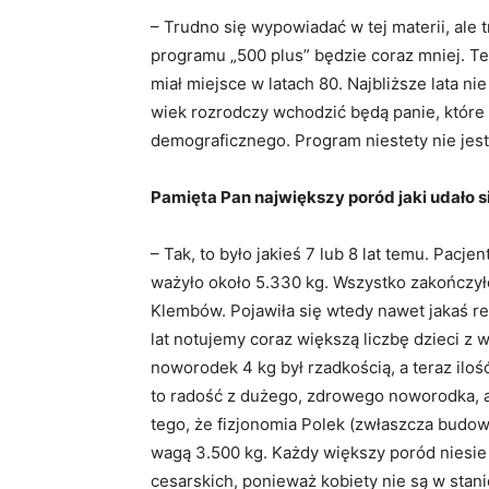
– Trudno się wypowiadać w tej materii, ale 
programu „500 plus” będzie coraz mniej. Te
miał miejsce w latach 80. Najbliższe lata ni
wiek rozrodczy wchodzić będą panie, które ur
demograficznego. Program niestety nie jest 
Pamięta Pan największy poród jaki udało s
– Tak, to było jakieś 7 lub 8 lat temu. Pacj
ważyło około 5.330 kg. Wszystko zakończyło
Klembów. Pojawiła się wtedy nawet jakaś rel
lat notujemy coraz większą liczbę dzieci 
noworodek 4 kg był rzadkością, a teraz iloś
to radość z dużego, zdrowego noworodka, a
tego, że fizjonomia Polek (zwłaszcza budow
wagą 3.500 kg. Każdy większy poród niesie
cesarskich, ponieważ kobiety nie są w stani