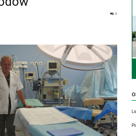
rodów
0
O
Lo
P