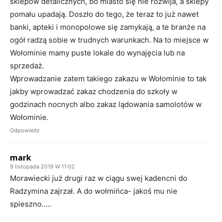
sklepów detalicznych, bo miasto się nie rozwija, a sklepy
pomału upadają. Doszło do tego, że teraz to już nawet
banki, apteki i monopolowe się zamykają, a te branże na
ogół radzą sobie w trudnych warunkach. Na to miejsce w
Wołominie mamy puste lokale do wynajęcia lub na
sprzedaż.
Wprowadzanie zatem takiego zakazu w Wołominie to tak
jakby wprowadzać zakaz chodzenia do szkoły w
godzinach nocnych albo zakaz lądowania samolotów w
Wołominie.
Odpowiedz
mark
9 listopada 2019 W 11:02
Morawiecki już drugi raz w ciągu swej kadencni do
Radzymina zajrzał. A do wołmińca- jakoś mu nie
spieszno…..