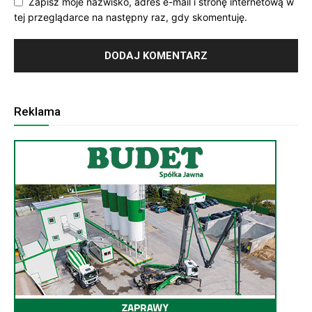
Zapisz moje nazwisko, adres e-mail i stronę internetową w
tej przeglądarce na następny raz, gdy skomentuję.
Reklama