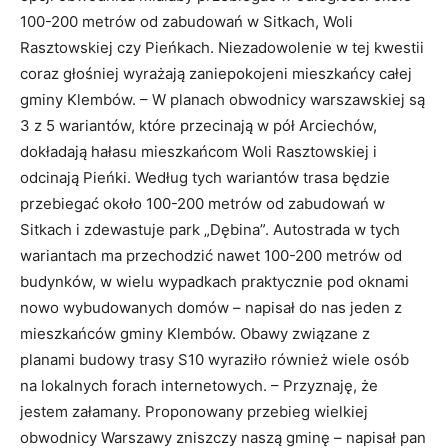
100-200 metrów od zabudowań w Sitkach, Woli
Rasztowskiej czy Pieńkach. Niezadowolenie w tej kwestii
coraz głośniej wyrażają zaniepokojeni mieszkańcy całej
gminy Klembów. – W planach obwodnicy warszawskiej są
3 z 5 wariantów, które przecinają w pół Arciechów,
dokładają hałasu mieszkańcom Woli Rasztowskiej i
odcinają Pieńki. Według tych wariantów trasa będzie
przebiegać około 100-200 metrów od zabudowań w
Sitkach i zdewastuje park „Dębina”. Autostrada w tych
wariantach ma przechodzić nawet 100-200 metrów od
budynków, w wielu wypadkach praktycznie pod oknami
nowo wybudowanych domów – napisał do nas jeden z
mieszkańców gminy Klembów. Obawy związane z
planami budowy trasy S10 wyraziło również wiele osób
na lokalnych forach internetowych. – Przyznaję, że
jestem załamany. Proponowany przebieg wielkiej
obwodnicy Warszawy zniszczy naszą gminę – napisał pan