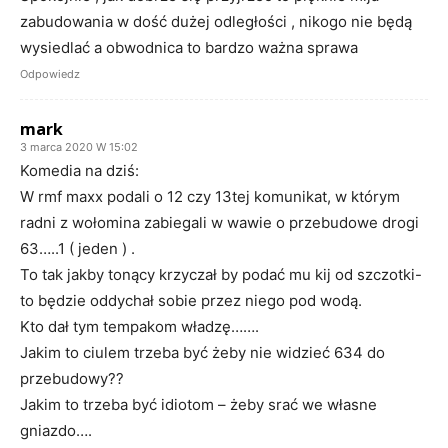
zabudowania w dość dużej odległości , nikogo nie będą
wysiedlać a obwodnica to bardzo ważna sprawa
Odpowiedz
mark
3 marca 2020 W 15:02
Komedia na dziś:
W rmf maxx podali o 12 czy 13tej komunikat, w którym
radni z wołomina zabiegali w wawie o przebudowe drogi
63…..1 ( jeden ) .
To tak jakby tonący krzyczał by podać mu kij od szczotki-
to będzie oddychał sobie przez niego pod wodą.
Kto dał tym tempakom władzę…….
Jakim to ciulem trzeba być żeby nie widzieć 634 do
przebudowy??
Jakim to trzeba być idiotom – żeby srać we własne
gniazdo….