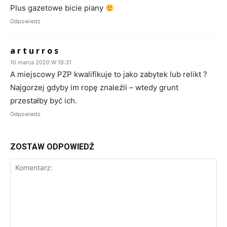
Plus gazetowe bicie piany
Odpowiedz
a r t u r r o s
10 marca 2020 W 19:31
A miejscowy PZP kwalifikuje to jako zabytek lub relikt ?
Najgorzej gdyby im ropę znaleźli – wtedy grunt
przestałby być ich.
Odpowiedz
ZOSTAW ODPOWIEDŹ