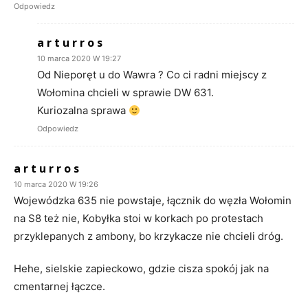
Odpowiedz
a r t u r r o s
10 marca 2020 W 19:27
Od Nieporęt u do Wawra ? Co ci radni miejscy z
Wołomina chcieli w sprawie DW 631.
Kuriozalna sprawa
Odpowiedz
a r t u r r o s
10 marca 2020 W 19:26
Wojewódzka 635 nie powstaje, łącznik do węzła Wołomin
na S8 też nie, Kobyłka stoi w korkach po protestach
przyklepanych z ambony, bo krzykacze nie chcieli dróg.
Hehe, sielskie zapieckowo, gdzie cisza spokój jak na
cmentarnej łączce.