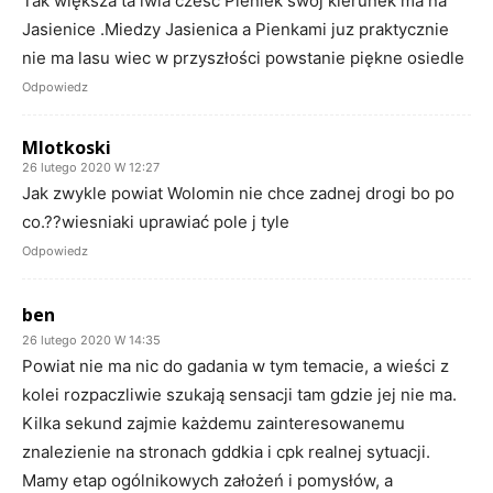
Tak większa ta lwia cześć Pieniek swój kierunek ma na
Jasienice .Miedzy Jasienica a Pienkami juz praktycznie
nie ma lasu wiec w przyszłości powstanie piękne osiedle
Odpowiedz
Mlotkoski
26 lutego 2020 W 12:27
Jak zwykle powiat Wolomin nie chce zadnej drogi bo po
co.??wiesniaki uprawiać pole j tyle
Odpowiedz
ben
26 lutego 2020 W 14:35
Powiat nie ma nic do gadania w tym temacie, a wieści z
kolei rozpaczliwie szukają sensacji tam gdzie jej nie ma.
Kilka sekund zajmie każdemu zainteresowanemu
znalezienie na stronach gddkia i cpk realnej sytuacji.
Mamy etap ogólnikowych założeń i pomysłów, a