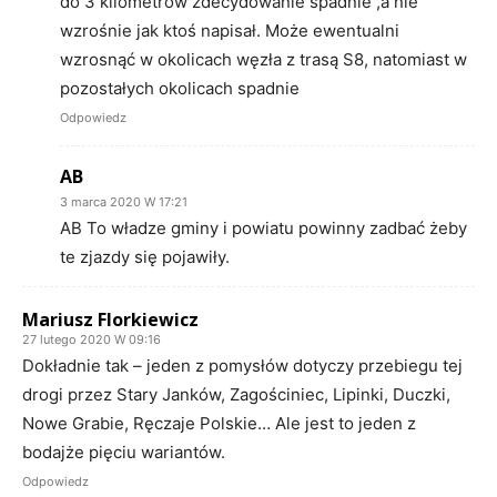
do 3 kilometrów zdecydowanie spadnie ,a nie
wzrośnie jak ktoś napisał. Może ewentualni
wzrosnąć w okolicach węzła z trasą S8, natomiast w
pozostałych okolicach spadnie
Odpowiedz
AB
3 marca 2020 W 17:21
AB To władze gminy i powiatu powinny zadbać żeby
te zjazdy się pojawiły.
Mariusz Florkiewicz
27 lutego 2020 W 09:16
Dokładnie tak – jeden z pomysłów dotyczy przebiegu tej
drogi przez Stary Janków, Zagościniec, Lipinki, Duczki,
Nowe Grabie, Ręczaje Polskie… Ale jest to jeden z
bodajże pięciu wariantów.
Odpowiedz