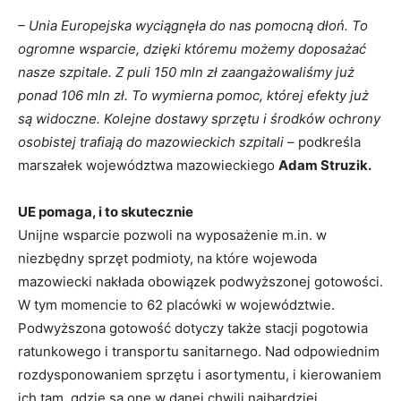
– Unia Europejska wyciągnęła do nas pomocną dłoń. To
ogromne wsparcie, dzięki któremu możemy doposażać
nasze szpitale. Z puli 150 mln zł zaangażowaliśmy już
ponad 106 mln zł. To wymierna pomoc, której efekty już
są widoczne. Kolejne dostawy sprzętu i środków ochrony
osobistej trafiają do mazowieckich szpitali
– podkreśla
marszałek województwa mazowieckiego
Adam Struzik.
UE pomaga, i to skutecznie
Unijne wsparcie pozwoli na wyposażenie m.in. w
niezbędny sprzęt podmioty, na które wojewoda
mazowiecki nakłada obowiązek podwyższonej gotowości.
W tym momencie to 62 placówki w województwie.
Podwyższona gotowość dotyczy także stacji pogotowia
ratunkowego i transportu sanitarnego. Nad odpowiednim
rozdysponowaniem sprzętu i asortymentu, i kierowaniem
ich tam, gdzie są one w danej chwili najbardziej