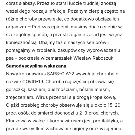
coraz słabszy. Przez to starsi ludzie trudniej znoszą
wszelkiego rodzaju infekcje. Poza tym cierpią często na
różne choroby przewlekłe, co dodatkowo obciąża ich
organizm. – Podczas epidemii musimy dbać o siebie w
szczególny sposób, a przestrzeganie zasad jest wręcz
koniecznością. Dbajmy też o naszych seniorów i
pomagajmy w zrobieniu zakupów czy wyprowadzeniu
psa – podkreśla wicemarszałek Wiesław Raboszuk.
Samodyscyplina wskazana
Nowy koronawirus SARS-CoV-2 wywołuje chorobę o
nazwie COVID-19. Choroba najczęściej objawia się
gorączką, kaszlem, dusznościami, bólami mięśni,
zmęczeniem. Wirus przenosi się drogą kropelkową.
Ciężki przebieg choroby obserwuje się u około 15–20
proc. osób, do śmierci dochodzi u 2–3 proc. chorych.
Kluczowa w walce z koronawirusem jest profilaktyka, a
przede wszystkim zachowanie higieny oraz wzajemna