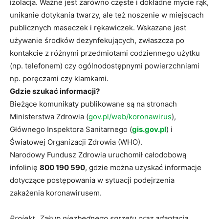
izolacja. Ważne jest zarówno częste i dokładne mycie rąk,
unikanie dotykania twarzy, ale też noszenie w miejscach
publicznych maseczek i rękawiczek. Wskazane jest
używanie środków dezynfekujących, zwłaszcza po
kontakcie z różnymi przedmiotami codziennego użytku
(np. telefonem) czy ogólnodostępnymi powierzchniami
np. poręczami czy klamkami.
Gdzie szukać informacji?
Bieżące komunikaty publikowane są na stronach
Ministerstwa Zdrowia (
gov.pl/web/koronawirus
),
Głównego Inspektora Sanitarnego (
gis.gov.pl
) i
Światowej Organizacji Zdrowia (WHO).
Narodowy Fundusz Zdrowia uruchomił całodobową
infolinię
800 190 590
, gdzie można uzyskać informacje
dotyczące postępowania w sytuacji podejrzenia
zakażenia koronawirusem.
Projekt „Zakup niezbędnego sprzętu oraz adaptacja