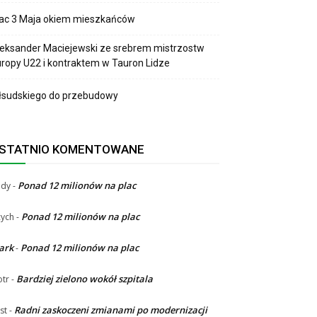
lac 3 Maja okiem mieszkańców
eksander Maciejewski ze srebrem mistrzostw
ropy U22 i kontraktem w Tauron Lidze
łsudskiego do przebudowy
STATNIO KOMENTOWANE
Ponad 12 milionów na plac
ndy
-
Ponad 12 milionów na plac
ych
-
ark
Ponad 12 milionów na plac
-
Bardziej zielono wokół szpitala
otr
-
Radni zaskoczeni zmianami po modernizacji
st
-