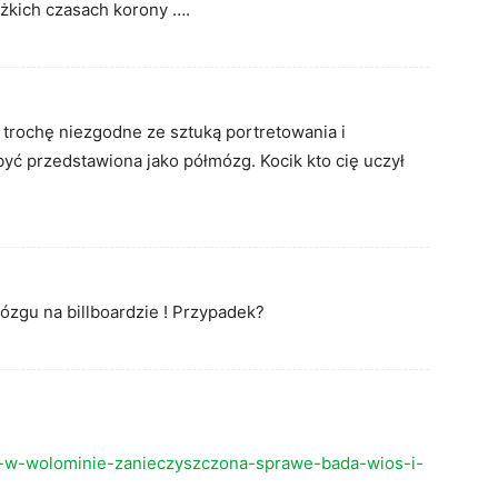
żkich czasach korony ….
 trochę niezgodne ze sztuką portretowania i
być przedstawiona jako półmózg. Kocik kto cię uczył
zgu na billboardzie ! Przypadek?
na-w-wolominie-zanieczyszczona-sprawe-bada-wios-i-