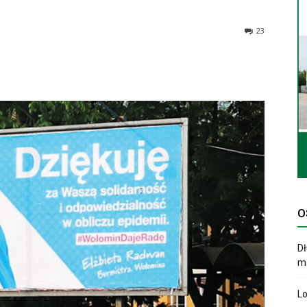
23
O
Dł
ma
Lo