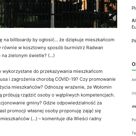
P
Al
Eu
ę na billboardy by ogłosić… że dziękuje mieszkańcom
Pi
zy równie w kosztowny sposób burmistrz Radwan
 na zielonym świetle? (…)
O
tały wykorzystane do przekazywania mieszkańcom
rusa i zagrożenia chorobą COVID-19? Czy promowanie
A
i życia mieszkańców? Odnoszę wrażenie, że Wołomin
Uc
ną próbują rządzić osoby o wątpliwych kompetencjach.
kcjonowanie gminy? Gdzie odpowiedzialność za
m
st promocji własnej osoby proponuję zająć się
 mieszkańców (…) – komentuje dla Wieści radny
Pi
Te