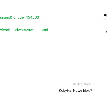
A
eissues&id_title=154563
A
wiesci-podwarszawskie.html
N
Następny artykuł
Kobyłka: Nowe bloki?