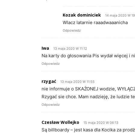
Kozak dominiciek
14 maja 2020 W 19
Wlacz latarnie raaadwaaanicha
Odpowiedz
Iwa
13 maja 2020 W 11:12
Na karty do głosowania Pis wydał więcej i ni
Odpowiedz
rzygać
13 maja 2020 W 11:55
nie informuje o SKAŻONEJ wodzie, WYŁĄCZA l
Rzygać sie chce. Mam nadzieję, że ludzie te
Odpowiedz
Czesław Wollejko
15 maja 2020 W 06:13
Są billboardy – jest kasa dla Kocika za pro