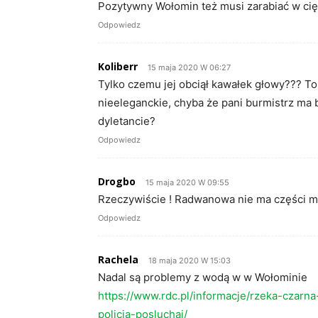
Pozytywny Wołomin też musi zarabiać w cię
Odpowiedz
Koliberr
15 maja 2020 W 06:27
Tylko czemu jej obciął kawałek głowy??? To
nieeleganckie, chyba że pani burmistrz ma 
dyletancie?
Odpowiedz
Drogbo
15 maja 2020 W 09:55
Rzeczywiście ! Radwanowa nie ma części mó
Odpowiedz
Rachela
18 maja 2020 W 15:03
Nadal są problemy z wodą w w Wołominie
https://www.rdc.pl/informacje/rzeka-czar
policja-posluchaj/